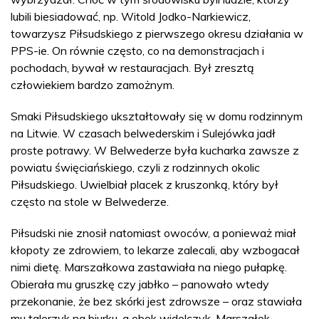
lubili biesiadować, np. Witold Jodko-Narkiewicz,
towarzysz Piłsudskiego z pierwszego okresu działania w
PPS-ie. On równie często, co na demonstracjach i
pochodach, bywał w restauracjach. Był zresztą
człowiekiem bardzo zamożnym.
Smaki Piłsudskiego ukształtowały się w domu rodzinnym
na Litwie. W czasach belwederskim i Sulejówka jadł
proste potrawy. W Belwederze była kucharka zawsze z
powiatu święciańskiego, czyli z rodzinnych okolic
Piłsudskiego. Uwielbiał placek z kruszonką, który był
często na stole w Belwederze.
Piłsudski nie znosił natomiast owoców, a ponieważ miał
kłopoty ze zdrowiem, to lekarze zalecali, aby wzbogacał
nimi dietę. Marszałkowa zastawiała na niego pułapkę.
Obierała mu gruszkę czy jabłko – panowało wtedy
przekonanie, że bez skórki jest zdrowsze – oraz stawiała
mu talerzyk na biurku, a obok widelczyk. Marszałek