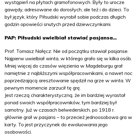
wystąpień na płytach gramofonowych. Były to urocze
gawędy, adresowane do dorosłych, ale też i do dzieci. To
był język, który Piłsudski wyrobił sobie podczas długich
godzin opowieści snutych przed dziewczynkami.
PAP: Piłsudski uwielbiał stawiać pasjansa…
Prof. Tomasz Nałęcz: Nie od początku stawiał pasjanse.
Najpierw uwielbiał winta, w którego grało się w kilka osób.
Mniej więcej do czasów więzienia w Magdeburgu grał
namiętnie z najbliższymi współpracownikami, a nawet noc
poprzedzającą aresztowanie spędził na grze w winta. W
pewnym momencie zarzucił tę grę.
Jest rzeczą charakterystyczną, że im bardziej wyrastał
ponad swoich współpracowników, tym bardziej był
samotny. Już w czasach belwederskich, po 1918 r.
głównie grał w pasjans – to przecież jednoosobowa gra w
karty. To jest przyczynek do ewoluowania jego
osobowości.