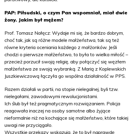
PAP: Piłsudski, o czym Pan wspomniał, miał dwie
żony. Jakim był mężem?
Prof. Tomasz Nałęcz: Wydaje mi się, że bardzo dobrym,
choć tak, jak są różne modele małżeństwa, tak są też
równe kryteria oceniania każdego z małżonków. Jeśli
chodzi o pierwsze małżeństwo, to była to wielka miłość –
przecież porzucił swoją religię, aby połączyć się węzłem
małżeństwa ze swoją wybranką. Z Marią z Koplewskich
Juszkiewiczową łączyła go wspólna działalność w PPS.
Razem działali w partii, na stopie nielegalnej, byli tzw.
nielegałami, zawodowymi rewolucjonistami.
Ich ślub był też pragmatycznym rozwiązaniem. Policja
reagowała inaczej na osoby samotne albo żyjące
nieformalnie niż na kochające się małżeństwo, które takiej
uwagi nie przyciągało.
Wszystkie przekazy wskazują, że to był naprawdę