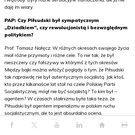
daję im wiary.
PAP: Czy Piłsudski był sympatycznym
„Dziadkiem”, czy rewolucjonistą i bezwzględnym
politykiem?
Prof. Tomasz Nałęcz: W różnych okresach swojego życia
miał różne przymioty i różne cele. To nie tak, że był
nieszczery czy fałszywy w którymś z tych okresów.
Między bajki można włożyć poglądy o tym, że Piłsudski
tak naprawdę nie był autentycznym socjalistą. Jak ktoś,
kto przez kilkanaście lat stał na czele Polskiej Partii
Socjalistycznej, mógł nie być socjalistą? To kim był –
agentem? W czasach stalinizmu była taka teza, że
Piłsudski był agentem imperializmu w polskim ruchu
socjalistycznym, ale to jest absurdalna ocena.
Jeśli chodzi o poglądy polityczne, to one wielokrotnie
bardzo istotnie się zmieniały. Choć zawsze był motyw