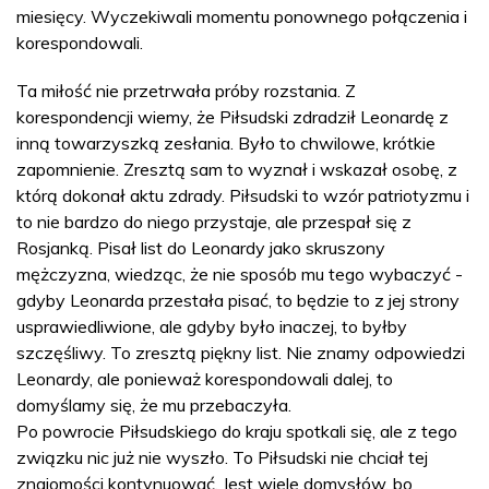
miesięcy. Wyczekiwali momentu ponownego połączenia i
korespondowali.
Ta miłość nie przetrwała próby rozstania. Z
korespondencji wiemy, że Piłsudski zdradził Leonardę z
inną towarzyszką zesłania. Było to chwilowe, krótkie
zapomnienie. Zresztą sam to wyznał i wskazał osobę, z
którą dokonał aktu zdrady. Piłsudski to wzór patriotyzmu i
to nie bardzo do niego przystaje, ale przespał się z
Rosjanką. Pisał list do Leonardy jako skruszony
mężczyzna, wiedząc, że nie sposób mu tego wybaczyć -
gdyby Leonarda przestała pisać, to będzie to z jej strony
usprawiedliwione, ale gdyby było inaczej, to byłby
szczęśliwy. To zresztą piękny list. Nie znamy odpowiedzi
Leonardy, ale ponieważ korespondowali dalej, to
domyślamy się, że mu przebaczyła.
Po powrocie Piłsudskiego do kraju spotkali się, ale z tego
związku nic już nie wyszło. To Piłsudski nie chciał tej
znajomości kontynuować. Jest wiele domysłów, bo