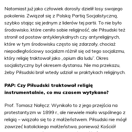
Natomiast już jako człowiek dorosły dzielił losy swojego
pokolenia. Związał się z Polską Partią Socjalistyczną,
szybko stając się jednym z liderów tej partii. To nie było
środowisko, które ceniło sobie religijność, ale Piłsudski też
stronił od postaw antyklerykalnych czy antyreligijnych,
które w tym środowisku często się zdarzały, chociaż
niepodległościowy socjalizm różnił się od tego socjalizmu,
który religię traktował jako „opium dla ludu”. Okres
socjalistyczny był okresem dystansu. Nie ma przekazu,
żeby Piłsudski brał wtedy udział w praktykach religijnych.
PAP: Czy Piłsudski traktował religię
instrumentalnie, co mu czasem wytykano?
Prof. Tomasz Nałęcz: Wynikało to z jego przejścia na
protestantyzm w 1899 r., ale niewiele miało wspólnego z
religią – wiązało się to z małżeństwem. Piłsudski nie mógł
zawrzeć katolickiego małżeństwa, ponieważ Kościół