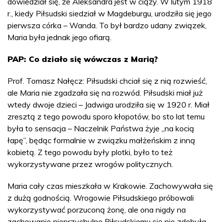
dowiedział się, że Aleksandra jest w ciąży. W lutym 1918
r., kiedy Piłsudski siedział w Magdeburgu, urodziła się jego
pierwsza córka – Wanda. To był bardzo udany związek,
Maria była jednak jego ofiarą.
PAP: Co działo się wówczas z Marią?
Prof. Tomasz Nałęcz: Piłsudski chciał się z nią rozwieść,
ale Maria nie zgadzała się na rozwód. Piłsudski miał już
wtedy dwoje dzieci – Jadwiga urodziła się w 1920 r. Miał
zresztą z tego powodu sporo kłopotów, bo sto lat temu
była to sensacja – Naczelnik Państwa żyje „na kocią
łapę”, będąc formalnie w związku małżeńskim z inną
kobietą. Z tego powodu były plotki, było to też
wykorzystywane przez wrogów politycznych.
Maria cały czas mieszkała w Krakowie. Zachowywała się
z dużą godnością. Wrogowie Piłsudskiego próbowali
wykorzystywać porzuconą żonę, ale ona nigdy na
zachowanie nieprzychylne Piłsudskiemu się nie zdobyła,