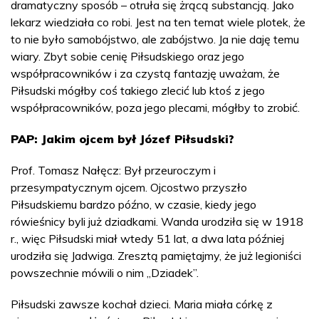
dramatyczny sposób – otruła się żrącą substancją. Jako
lekarz wiedziała co robi. Jest na ten temat wiele plotek, że
to nie było samobójstwo, ale zabójstwo. Ja nie daję temu
wiary. Zbyt sobie cenię Piłsudskiego oraz jego
współpracowników i za czystą fantazję uważam, że
Piłsudski mógłby coś takiego zlecić lub ktoś z jego
współpracowników, poza jego plecami, mógłby to zrobić.
PAP: Jakim ojcem był Józef Piłsudski?
Prof. Tomasz Nałęcz: Był przeuroczym i
przesympatycznym ojcem. Ojcostwo przyszło
Piłsudskiemu bardzo późno, w czasie, kiedy jego
rówieśnicy byli już dziadkami. Wanda urodziła się w 1918
r., więc Piłsudski miał wtedy 51 lat, a dwa lata później
urodziła się Jadwiga. Zresztą pamiętajmy, że już legioniści
powszechnie mówili o nim „Dziadek”.
Piłsudski zawsze kochał dzieci. Maria miała córkę z