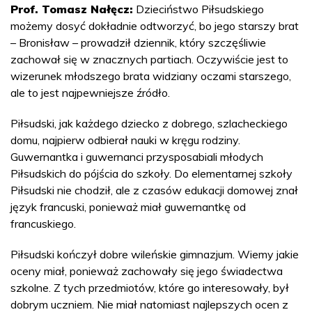
Prof. Tomasz Nałęcz:
Dzieciństwo Piłsudskiego
możemy dosyć dokładnie odtworzyć, bo jego starszy brat
– Bronisław – prowadził dziennik, który szczęśliwie
zachował się w znacznych partiach. Oczywiście jest to
wizerunek młodszego brata widziany oczami starszego,
ale to jest najpewniejsze źródło.
Piłsudski, jak każdego dziecko z dobrego, szlacheckiego
domu, najpierw odbierał nauki w kręgu rodziny.
Guwernantka i guwernanci przysposabiali młodych
Piłsudskich do pójścia do szkoły. Do elementarnej szkoły
Piłsudski nie chodził, ale z czasów edukacji domowej znał
język francuski, ponieważ miał guwernantkę od
francuskiego.
Piłsudski kończył dobre wileńskie gimnazjum. Wiemy jakie
oceny miał, ponieważ zachowały się jego świadectwa
szkolne. Z tych przedmiotów, które go interesowały, był
dobrym uczniem. Nie miał natomiast najlepszych ocen z