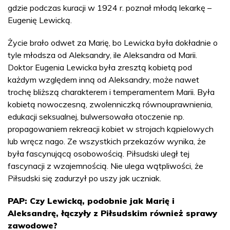
gdzie podczas kuracji w 1924 r. poznał młodą lekarkę –
Eugenię Lewicką.
Życie brało odwet za Marię, bo Lewicka była dokładnie o
tyle młodsza od Aleksandry, ile Aleksandra od Marii.
Doktor Eugenia Lewicka była zresztą kobietą pod
każdym względem inną od Aleksandry, może nawet
trochę bliższą charakterem i temperamentem Marii. Była
kobietą nowoczesną, zwolenniczką równouprawnienia,
edukacji seksualnej, bulwersowała otoczenie np.
propagowaniem rekreacji kobiet w strojach kąpielowych
lub wręcz nago. Ze wszystkich przekazów wynika, że
była fascynującą osobowością. Piłsudski uległ tej
fascynacji z wzajemnością. Nie ulega wątpliwości, że
Piłsudski się zadurzył po uszy jak uczniak.
PAP: Czy Lewicką, podobnie jak Marię i
Aleksandrę, łączyły z Piłsudskim również sprawy
zawodowe?