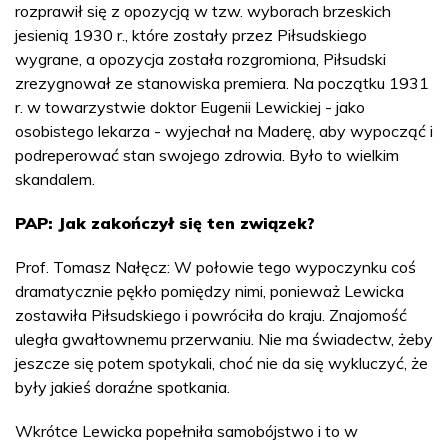
rozprawił się z opozycją w tzw. wyborach brzeskich
jesienią 1930 r., które zostały przez Piłsudskiego
wygrane, a opozycja została rozgromiona, Piłsudski
zrezygnował ze stanowiska premiera. Na początku 1931
r. w towarzystwie doktor Eugenii Lewickiej - jako
osobistego lekarza - wyjechał na Maderę, aby wypocząć i
podreperować stan swojego zdrowia. Było to wielkim
skandalem.
PAP: Jak zakończył się ten związek?
Prof. Tomasz Nałęcz: W połowie tego wypoczynku coś
dramatycznie pękło pomiędzy nimi, ponieważ Lewicka
zostawiła Piłsudskiego i powróciła do kraju. Znajomość
uległa gwałtownemu przerwaniu. Nie ma świadectw, żeby
jeszcze się potem spotykali, choć nie da się wykluczyć, że
były jakieś doraźne spotkania.
Wkrótce Lewicka popełniła samobójstwo i to w