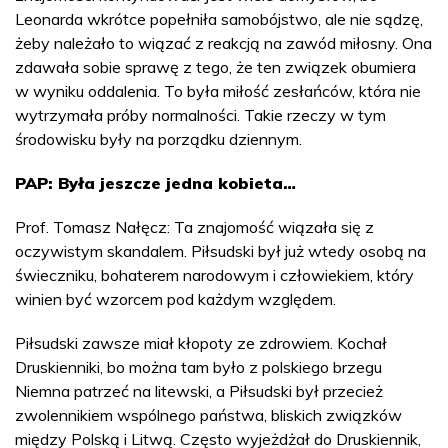
Leonarda wkrótce popełniła samobójstwo, ale nie sądzę,
żeby należało to wiązać z reakcją na zawód miłosny. Ona
zdawała sobie sprawę z tego, że ten związek obumiera
w wyniku oddalenia. To była miłość zesłańców, która nie
wytrzymała próby normalności. Takie rzeczy w tym
środowisku były na porządku dziennym.
PAP: Była jeszcze jedna kobieta…
Prof. Tomasz Nałęcz: Ta znajomość wiązała się z
oczywistym skandalem. Piłsudski był już wtedy osobą na
świeczniku, bohaterem narodowym i człowiekiem, który
winien być wzorcem pod każdym względem.
Piłsudski zawsze miał kłopoty ze zdrowiem. Kochał
Druskienniki, bo można tam było z polskiego brzegu
Niemna patrzeć na litewski, a Piłsudski był przecież
zwolennikiem wspólnego państwa, bliskich związków
między Polską i Litwą. Często wyjeżdżał do Druskiennik,