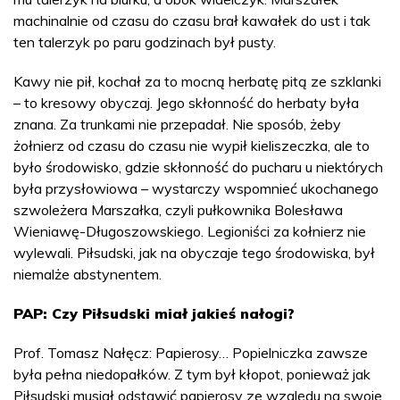
machinalnie od czasu do czasu brał kawałek do ust i tak
ten talerzyk po paru godzinach był pusty.
Kawy nie pił, kochał za to mocną herbatę pitą ze szklanki
– to kresowy obyczaj. Jego skłonność do herbaty była
znana. Za trunkami nie przepadał. Nie sposób, żeby
żołnierz od czasu do czasu nie wypił kieliszeczka, ale to
było środowisko, gdzie skłonność do pucharu u niektórych
była przysłowiowa – wystarczy wspomnieć ukochanego
szwoleżera Marszałka, czyli pułkownika Bolesława
Wieniawę-Długoszowskiego. Legioniści za kołnierz nie
wylewali. Piłsudski, jak na obyczaje tego środowiska, był
niemalże abstynentem.
PAP: Czy Piłsudski miał jakieś nałogi?
Prof. Tomasz Nałęcz: Papierosy… Popielniczka zawsze
była pełna niedopałków. Z tym był kłopot, ponieważ jak
Piłsudski musiał odstawić papierosy ze względu na swoje