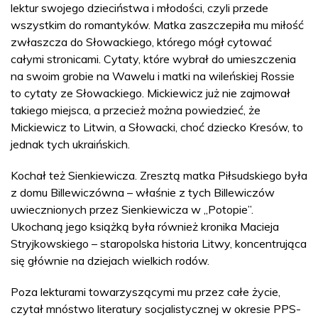
lektur swojego dzieciństwa i młodości, czyli przede
wszystkim do romantyków. Matka zaszczepiła mu miłość
zwłaszcza do Słowackiego, którego mógł cytować
całymi stronicami. Cytaty, które wybrał do umieszczenia
na swoim grobie na Wawelu i matki na wileńskiej Rossie
to cytaty ze Słowackiego. Mickiewicz już nie zajmował
takiego miejsca, a przecież można powiedzieć, że
Mickiewicz to Litwin, a Słowacki, choć dziecko Kresów, to
jednak tych ukraińskich.
Kochał też Sienkiewicza. Zresztą matka Piłsudskiego była
z domu Billewiczówna – właśnie z tych Billewiczów
uwiecznionych przez Sienkiewicza w „Potopie”.
Ukochaną jego książką była również kronika Macieja
Stryjkowskiego – staropolska historia Litwy, koncentrująca
się głównie na dziejach wielkich rodów.
Poza lekturami towarzyszącymi mu przez całe życie,
czytał mnóstwo literatury socjalistycznej w okresie PPS-