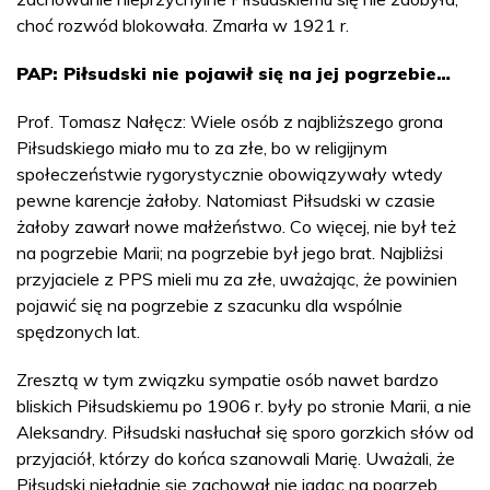
choć rozwód blokowała. Zmarła w 1921 r.
PAP: Piłsudski nie pojawił się na jej pogrzebie…
Prof. Tomasz Nałęcz: Wiele osób z najbliższego grona
Piłsudskiego miało mu to za złe, bo w religijnym
społeczeństwie rygorystycznie obowiązywały wtedy
pewne karencje żałoby. Natomiast Piłsudski w czasie
żałoby zawarł nowe małżeństwo. Co więcej, nie był też
na pogrzebie Marii; na pogrzebie był jego brat. Najbliżsi
przyjaciele z PPS mieli mu za złe, uważając, że powinien
pojawić się na pogrzebie z szacunku dla wspólnie
spędzonych lat.
Zresztą w tym związku sympatie osób nawet bardzo
bliskich Piłsudskiemu po 1906 r. były po stronie Marii, a nie
Aleksandry. Piłsudski nasłuchał się sporo gorzkich słów od
przyjaciół, którzy do końca szanowali Marię. Uważali, że
Piłsudski nieładnie się zachował nie jadąc na pogrzeb.