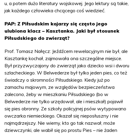
u, a potem dużo literatury wojskowej. Jego lektury są takie,
jak każdego człowieka chcącego coś wiedzieć.
PAP: Z Piłsudskim kojarzy się często jego
ulubiona klacz – Kasztanka. Jaki był stosunek
Piłsudskiego do zwierząt?
Prof. Tomasz Nałęcz: Jeźdźcem rewelacyjnym nie był, ale
Kasztankę kochał, zajmowała ona szczególne miejsce.
Był przyzwyczajony do zwierząt jako dziecko wsi i dworu
szlacheckiego. W Belwederze był tylko jeden pies, co też
świadczy o skromności Piłsudskiego. Kiedy już po
zamachu majowym, ze względów bezpieczeństwa
zalecono, żeby w mieszkaniu Piłsudskiego (bo w
Belwederze nie tylko urzędował, ale i mieszkał) pojawił
się pies obronny. Ze szkoły policyjnej psów wytypowano
owczarka niemieckiego. Okazał się nieposłuszny i nie
najmądrzejszy. Nie wiemy, kto go tak nazwał, może
dziewczynki, ale wabił się po prostu Pies – nie żaden