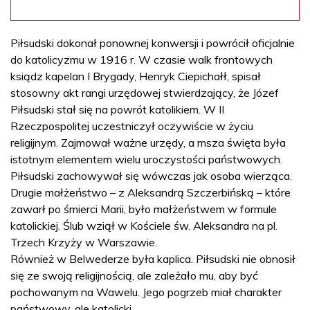
Piłsudski dokonał ponownej konwersji i powrócił oficjalnie
do katolicyzmu w 1916 r. W czasie walk frontowych
ksiądz kapelan I Brygady, Henryk Ciepichałł, spisał
stosowny akt rangi urzędowej stwierdzający, że Józef
Piłsudski stał się na powrót katolikiem. W II
Rzeczpospolitej uczestniczył oczywiście w życiu
religijnym. Zajmował ważne urzędy, a msza święta była
istotnym elementem wielu uroczystości państwowych.
Piłsudski zachowywał się wówczas jak osoba wierząca.
Drugie małżeństwo – z Aleksandrą Szczerbińską – które
zawarł po śmierci Marii, było małżeństwem w formule
katolickiej. Ślub wziął w Kościele św. Aleksandra na pl.
Trzech Krzyży w Warszawie.
Również w Belwederze była kaplica. Piłsudski nie obnosił
się ze swoją religijnością, ale zależało mu, aby być
pochowanym na Wawelu. Jego pogrzeb miał charakter
państwowy, ale katolicki.