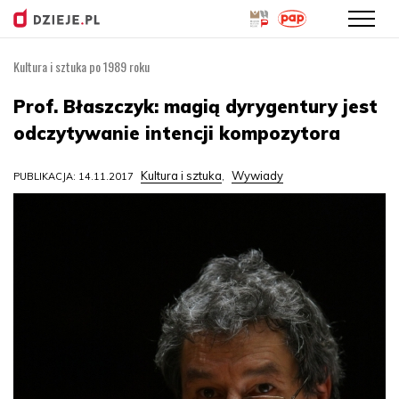
Kultura i sztuka po 1989 roku
Przejdź
do
Prof. Błaszczyk: magią dyrygentury jest
treści
odczytywanie intencji kompozytora
Kultura i sztuka
Wywiady
PUBLIKACJA: 14.11.2017
,