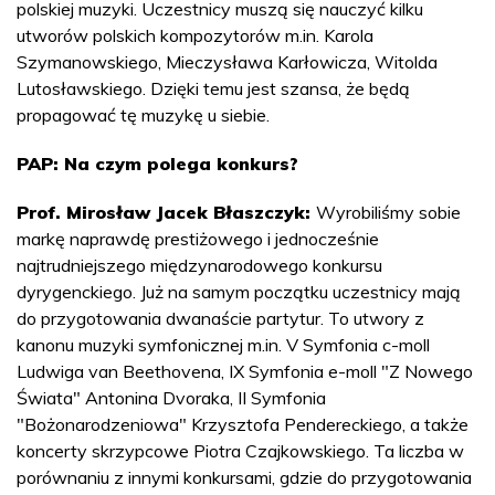
polskiej muzyki. Uczestnicy muszą się nauczyć kilku
utworów polskich kompozytorów m.in. Karola
Szymanowskiego, Mieczysława Karłowicza, Witolda
Lutosławskiego. Dzięki temu jest szansa, że będą
propagować tę muzykę u siebie.
PAP: Na czym polega konkurs?
Prof. Mirosław Jacek Błaszczyk:
Wyrobiliśmy sobie
markę naprawdę prestiżowego i jednocześnie
najtrudniejszego międzynarodowego konkursu
dyrygenckiego. Już na samym początku uczestnicy mają
do przygotowania dwanaście partytur. To utwory z
kanonu muzyki symfonicznej m.in. V Symfonia c-moll
Ludwiga van Beethovena, IX Symfonia e-moll "Z Nowego
Świata" Antonina Dvoraka, II Symfonia
"Bożonarodzeniowa" Krzysztofa Pendereckiego, a także
koncerty skrzypcowe Piotra Czajkowskiego. Ta liczba w
porównaniu z innymi konkursami, gdzie do przygotowania