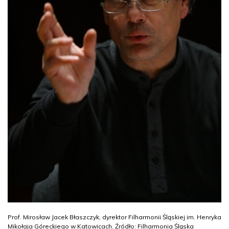
Prof. Mirosław Jacek Błaszczyk, dyrektor Filharmonii Śląskiej im. Henryka
Mikołaja Góreckiego w Katowicach. Źródło: Filharmonia Śląska