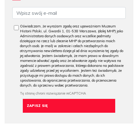
Oświadczam, że wyrażam zgodę oraz upoważniam Muzeum
Historii Polski, ul. Gwardii 1, 01-538 Warszawa, (dalej MHP) jako
Administratora danych osobowych oraz wszelkie podmioty
działające na rzecz lub zlecenie MHP do przetwarzania moich
danych osob. (e-mail) w zakresie i celach niezbędnych do
otrzymywania newslettera dzieje.pl od dnia wyrażenia tej zgody do
jej odwołania. Jestem świadomy/a, że mam prawo w dowolnym
momencie odwołać zgodę oraz że odwołanie zgody nie wpływa na
zgodność z prawem przetwarzania, którego dokonano na podstawie
zgody udzielonej przed jej wycofaniem. Jestem też świadomy/a, że
przysługuje mi prawo dostępu do moich danych, do ich
sprostowania, do ograniczenia przetwarzania, do przenoszenia
danych, do sprzeciwu wobec przetwarzania.