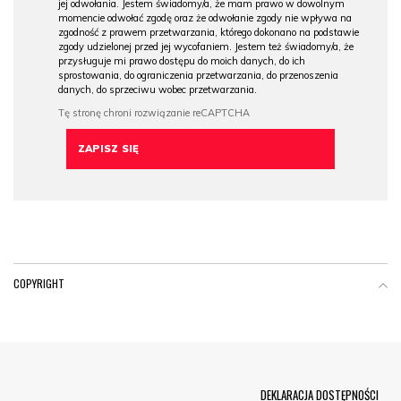
jej odwołania. Jestem świadomy/a, że mam prawo w dowolnym
momencie odwołać zgodę oraz że odwołanie zgody nie wpływa na
zgodność z prawem przetwarzania, którego dokonano na podstawie
zgody udzielonej przed jej wycofaniem. Jestem też świadomy/a, że
przysługuje mi prawo dostępu do moich danych, do ich
sprostowania, do ograniczenia przetwarzania, do przenoszenia
danych, do sprzeciwu wobec przetwarzania.
COPYRIGHT
Menu Footer
DEKLARACJA DOSTĘPNOŚCI