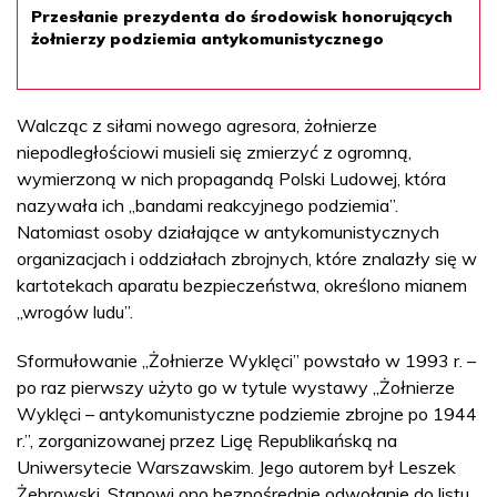
Przesłanie prezydenta do środowisk honorujących
żołnierzy podziemia antykomunistycznego
Walcząc z siłami nowego agresora, żołnierze
niepodległościowi musieli się zmierzyć z ogromną,
wymierzoną w nich propagandą Polski Ludowej, która
nazywała ich „bandami reakcyjnego podziemia”.
Natomiast osoby działające w antykomunistycznych
organizacjach i oddziałach zbrojnych, które znalazły się w
kartotekach aparatu bezpieczeństwa, określono mianem
„wrogów ludu”.
Sformułowanie „Żołnierze Wyklęci” powstało w 1993 r. –
po raz pierwszy użyto go w tytule wystawy „Żołnierze
Wyklęci – antykomunistyczne podziemie zbrojne po 1944
r.”, zorganizowanej przez Ligę Republikańską na
Uniwersytecie Warszawskim. Jego autorem był Leszek
Żebrowski. Stanowi ono bezpośrednie odwołanie do listu