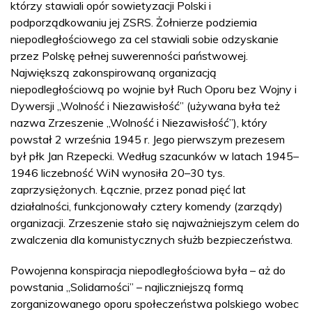
którzy stawiali opór sowietyzacji Polski i
podporządkowaniu jej ZSRS. Żołnierze podziemia
niepodległościowego za cel stawiali sobie odzyskanie
przez Polskę pełnej suwerenności państwowej.
Największą zakonspirowaną organizacją
niepodległościową po wojnie był Ruch Oporu bez Wojny i
Dywersji „Wolność i Niezawisłość” (używana była też
nazwa Zrzeszenie „Wolność i Niezawisłość”), który
powstał 2 września 1945 r. Jego pierwszym prezesem
był płk Jan Rzepecki. Według szacunków w latach 1945–
1946 liczebność WiN wynosiła 20–30 tys.
zaprzysiężonych. Łącznie, przez ponad pięć lat
działalności, funkcjonowały cztery komendy (zarządy)
organizacji. Zrzeszenie stało się najważniejszym celem do
zwalczenia dla komunistycznych służb bezpieczeństwa.
Powojenna konspiracja niepodległościowa była – aż do
powstania „Solidarności” – najliczniejszą formą
zorganizowanego oporu społeczeństwa polskiego wobec