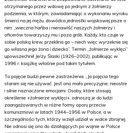
otrzymanego przez wdowę po jednym z żołnierzy
podziemia, w którym, zawiadamiając o wykonaniu wyroku
śmierci na jej mężu, dowódca jednostki wojskowej pisze o
nim: „wieczna hańba i nienawiść naszych żołnierzy i
oficerów towarzyszy mu i poza grób. Każdy, kto czuje w
sobie polską krew, przeklina go – niech więc wyrzeknie się
go własna jego żona i dziecko”. Termin „żołnierze wyklęci”
upowszechnił Jerzy Ślaski (1926–2002), publikując w
1996 r. książkę właśnie pod takim tytułem.
To pojęcie budzi pewne zastrzeżenia. „Ja pojęcia tego
staram się nie używać. Jest ono mało precyzyjne, nieostre
i silnie naznaczone emocjami. Osoby, które stosują
określenie +żołnierze wyklęci+, odnoszą je do ludzi
zaangażowanych w różne formy oporu przeciw
komunizmowi w latach 1944–1956 w Polsce, a w
szczególności tych, którzy wzięli udział w walce zbrojnej.
Nie odnosi się ono do działających po wojnie w Polsce