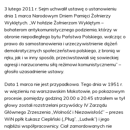
3 lutego 2011 r. Sejm uchwalił ustawę o ustanowieniu
dnia 1 marca Narodowym Dniem Pamięci Żołnierzy
Wyklętych. „W hołdzie Żołnierzom Wyklętym –
bohaterom antykomunistycznego podziemia, którzy w
obronie niepodległego bytu Państwa Polskiego, walcząc o
prawo do samostanowienia i urzeczywistnienie dążeń
demokratycznych społeczeństwa polskiego, z bronią w
ręku, jak i w inny sposób, przeciwstawiali się sowieckiej
agresji i narzuconemu siłą reżimowi komunistycznemu” –
głosiło uzasadnienie ustawy.
Data 1 marca nie jest przypadkowa. Tego dnia w 1951 r.
w więzieniu na warszawskim Mokotowie, po pokazowym
procesie, pomiędzy godziną 20.00 a 20.45 strzałem w tył
głowy zostali rozstrzelani przywódcy IV Zarządu
Głównego Zrzeszenia „Wolność i Niezawisłość” – prezes
WiN ppłk Łukasz Ciepliński („Pług”, „Ludwik”) i jego
najbliżsi współpracownicy. Ciał zamordowanych nie