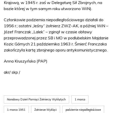
Krajową, w 1945 r. zaś w Delegaturę Sił Zbrojnych, na
bazie której w tym samym roku utworzono WiN).
Członkowie podziemia niepodległościowego działali do
1956 r.; ostatni „leśny” żołnierz ZWZ-AK, a później WiN –
Józef Franczak „Lalek” – zginął w czasie obławy
przeprowadzonej przez SB i MO w podlubelskim Majdanie
Kozic Górnych 21 października 1963 r. Śmierć Franczaka
zakończyła kartę zbrojnego oporu antykomunistycznego.
Anna Kruszyńska (PAP)
akr/ skp /
Narodowy Dzień Pamięci Żołnierzy Wyklętych
1 marca
1 marca 1951
Żołnierze Wyklęci
podziemie niepodległościowe