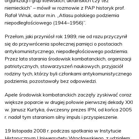
organizacji i grup litewskich, ukraińskich czy też
niemieckich” – mówił w rozmowie z PAP historyk prof.
Rafał Wnuk, autor m.in. „Atlasu polskiego podziemia
niepodległościowego (1944–1956)”.
Przełom, jaki przyniósł rok 1989, nie od razu przyczynił
się do przywrócenia społecznej pamięci o postaciach
antykomunistycznego, niepodległościowego podziemia.
Przez lata starania środowisk kombatanckich, organizacji
patriotycznych, stowarzyszeń naukowych, przyjaciół
rodziny tych, którzy byli członkami antykomunistycznego
podziemia, pozostawały bez odpowiedzi.
Apele środowisk kombatanckich zaczęły zyskiwać coraz
większe poparcie w drugiej połowie pierwszej dekady XXI
w. Janusz Kurtyka, ówczesny prezes IPN, od końca 2005
r. nadał tym staraniom silny impuls i przyspieszenie.
19 listopada 2008 r. podczas spotkania w Instytucie
Historycznym Uniwersytetu Wrocławskiego, z udziałem