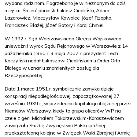
wydano rodzinom. Pogrzebano je w nieznanym do dziś
miejscu. Śmierć ponieśli: Łukasz Ciepliński, Adam
Lazarowicz, Mieczysław Kawalec, Józef Rzepka,
Franciszek Błażej, Józef Batory i Karol Chmiel.
W 1992 r. Sąd Warszawskiego Okręgu Wojskowego
unieważnił wyrok Sądu Rejonowego w Warszawie z 14
października 1950 r. 3 maja 2007 r. prezydent Lech
Kaczyński nadał Łukaszowi Cieplińskiemu Order Orła
Białego w uznaniu znamienitych zasług dla
Rzeczypospolitej.
Data 1 marca 1951 r. symbolicznie zamyka dzieje
konspiracji niepodległościowej, zapoczątkowanej 27
września 1939 r., w przededniu kapitulacji oblężonej przez
Niemców Warszawy, kiedy to grupa oﬁcerów WP na
czele z gen. Michałem Tokarzewskim-Karaszewiczem
zawiązała Służbę Zwycięstwu Polski (później
przekształcaną kolejno w Związek Walki Zbrojnej i Armię