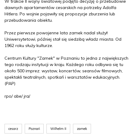
W trakcie II wojny światowej podjęto decyzję o przebudowie
dawnych apartamentów cesarskich na potrzeby Adolfa
Hitlera. Po wojnie pojawiły się propozycje zburzenia lub
przebudowania obiektu.
Przez pierwsze powojenne lata zamek nadal służył
Uniwersytetowi, później stał się siedzibą władz miasta. Od
1962 roku służy kulturze.
Centrum Kultury "Zamek" w Poznaniu to jedna z największych
tego rodzaju instytucji w kraju. Każdego roku odbywa się tu
około 500 imprez: wystaw, koncertów, seansów filmowych,
spektakli teatralnych, spotkań i warsztatów edukacyjnych.
(PAP)
rpo/ abe/ jra/
cesarz
Poznań
Wilhelm II
zamek