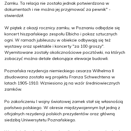
Zamku. Ta relacja nie została jednak potwierdzona w
dokumentach i nie można jej przyjmować za pewnik" -
stwierdził.
W piątek z okazji rocznicy zamku, w Poznaniu odbędzie się
koncert hiszpańskiego zespołu Elbicho i pokaz sztucznych
ogni. W ramach jubileuszu w obiekcie odbywają się też
wystawy oraz spektakle i koncerty "za 100 groszy".
Wyemitowane zostały okolicznościowe pocztówki, na których
zobaczyć można detale dekorujące elewacje budowli.
Poznańska rezydencja niemieckiego cesarza Wilhelma II
zbudowana została wg projektu Franza Schwechtena w
latach 1905-1910. Wzniesiono ją na wzór średniowiecznych
zamków.
Po zakończeniu I wojny światowej zamek stał się własnością
państwa polskiego. W okresie międzywojennym był jedną z
oficjalnych rezydencji polskich prezydentów oraz główną
siedzibą Uniwersytetu Poznańskiego.