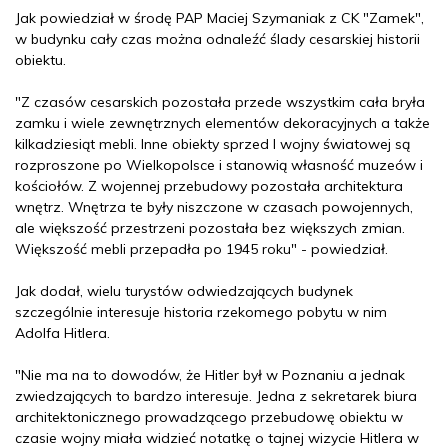
Jak powiedział w środę PAP Maciej Szymaniak z CK "Zamek",
w budynku cały czas można odnaleźć ślady cesarskiej historii
obiektu.
"Z czasów cesarskich pozostała przede wszystkim cała bryła
zamku i wiele zewnętrznych elementów dekoracyjnych a także
kilkadziesiąt mebli. Inne obiekty sprzed I wojny światowej są
rozproszone po Wielkopolsce i stanowią własność muzeów i
kościołów. Z wojennej przebudowy pozostała architektura
wnętrz. Wnętrza te były niszczone w czasach powojennych,
ale większość przestrzeni pozostała bez większych zmian.
Większość mebli przepadła po 1945 roku" - powiedział.
Jak dodał, wielu turystów odwiedzających budynek
szczególnie interesuje historia rzekomego pobytu w nim
Adolfa Hitlera.
"Nie ma na to dowodów, że Hitler był w Poznaniu a jednak
zwiedzających to bardzo interesuje. Jedna z sekretarek biura
architektonicznego prowadzącego przebudowę obiektu w
czasie wojny miała widzieć notatkę o tajnej wizycie Hitlera w