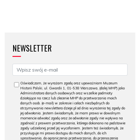
NEWSLETTER
Oświadczam, że wyrażam zgodę oraz upoważniam Muzeum
Historii Polski, ul. Gwardii 1, 01-538 Warszawa, (dalej MHP) jako
Administratora danych osobowych oraz wszelkie podmioty
działające na rzecz lub zlecenie MHP do przetwarzania moich
danych osob. (e-mail) w zakresie i celach niezbędnych do
otrzymywania newslettera dzieje.pl od dnia wyrażenia tej zgody do
jej odwołania. Jestem świadomy/a, że mam prawo w dowolnym
momencie odwołać zgodę oraz że odwołanie zgody nie wpływa na
zgodność z prawem przetwarzania, którego dokonano na podstawie
zgody udzielonej przed jej wycofaniem. Jestem też świadomy/a, że
przysługuje mi prawo dostępu do moich danych, do ich
sprostowania, do ograniczenia przetwarzania, do przenoszenia