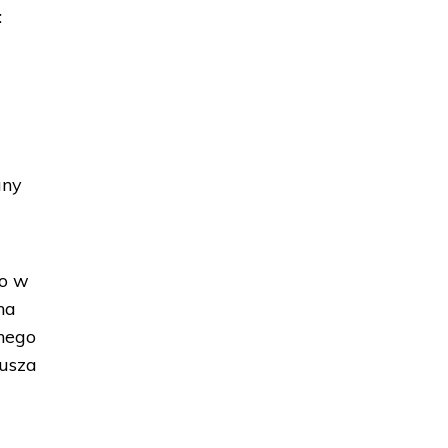
:
any
ło w
ha
żnego
eusza