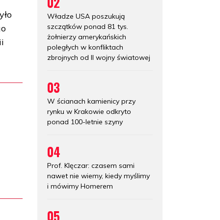
02
yło
Władze USA poszukują
szczątków ponad 81 tys.
go
żołnierzy amerykańskich
i
poległych w konfliktach
zbrojnych od II wojny światowej
03
W ścianach kamienicy przy
rynku w Krakowie odkryto
ponad 100-letnie szyny
04
Prof. Klęczar: czasem sami
nawet nie wiemy, kiedy myślimy
i mówimy Homerem
05