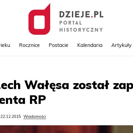
ieku
Rocznice
Postacie
Kalendaria
Artykuły
Przejdź
do
treści
Lech Wałęsa został zap
denta RP
 22.12.2015
Wiadomości