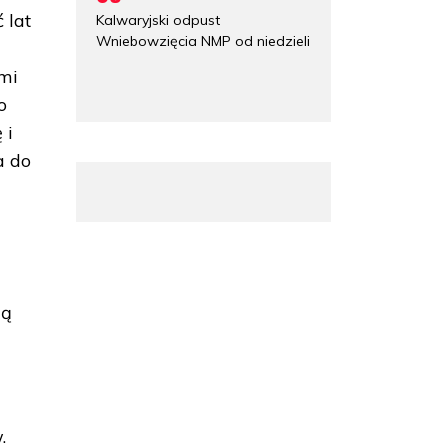
 lat
Kalwaryjski odpust
Wniebowzięcia NMP od niedzieli
ami
o
 i
a do
ią
.