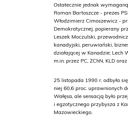
Ostatecznie jednak wymaganą li
Roman Bartoszcze - prezes PSL
Włodzimierz Cimoszewicz - p
Demokratycznej, popierany pr
Leszek Moczulski, przewodnicz
kanadyjski, peruwiański, bizne
działającej w Kanadzie; Lech 
m.in. przez PC, ZChN, KLD ora
25 listopada 1990 r. odbyła s
niej 60,6 proc. uprawnionych d
Wałęsa, ale sensacją było prz
i egzotycznego przybysza z K
Mazowieckiego.