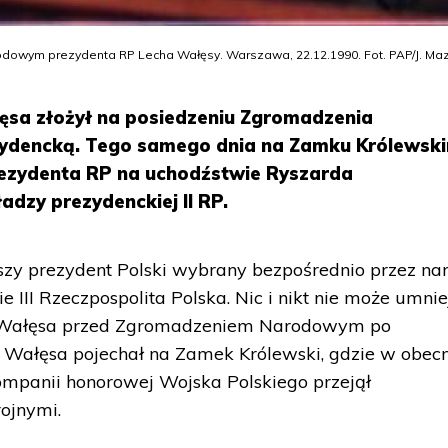
owym prezydenta RP Lecha Wałęsy. Warszawa, 22.12.1990. Fot. PAP/J. Ma
łęsa złożył na posiedzeniu Zgromadzenia
ydencką. Tego samego dnia na Zamku Królewsk
rezydenta RP na uchodźstwie Ryszarda
dzy prezydenckiej II RP.
zy prezydent Polski wybrany bezpośrednio przez nar
e III Rzeczpospolita Polska. Nic i nikt nie może umnie
ch Wałęsa przed Zgromadzeniem Narodowym po
u Wałęsa pojechał na Zamek Królewski, gdzie w obec
ompanii honorowej Wojska Polskiego przejął
ojnymi.