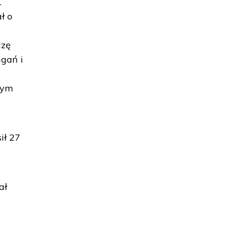
.
ł o
dzę
agań i
znym
ił 27
ał