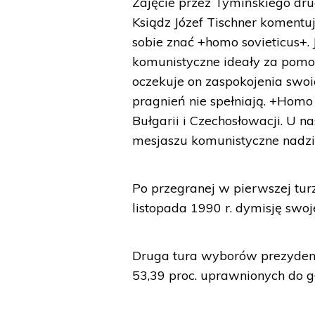
Zajęcie przez Tymińskiego dr
Ksiądz Józef Tischner komentu
sobie znać +homo sovieticus+. J
komunistyczne ideały za pomo
oczekuje on zaspokojenia swo
pragnień nie spełniają. +Homo
Bułgarii i Czechosłowacji. U n
mesjaszu komunistyczne nadzi
Po przegranej w pierwszej tu
listopada 1990 r. dymisję swoj
Druga tura wyborów prezydenck
53,39 proc. uprawnionych do g