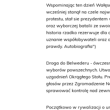
Wspominając ten dzień Wałęsa p
wcześniej stanął na czele naj
protestu, stał sie prezydentem
oraz wyborczej batalii ze swo
historia rzadko rezerwuje dla
uznanie współobywateli oraz a
prawdy. Autobiografia")
Droga do Belwederu - ówczesn
wyborów powszechnych. Utworz
uzgodnień Okrągłego Stołu. P
głosów przez Zgromadzenie Na
sprawować kontrolę nad zew
Początkowo w rywalizacji o ur