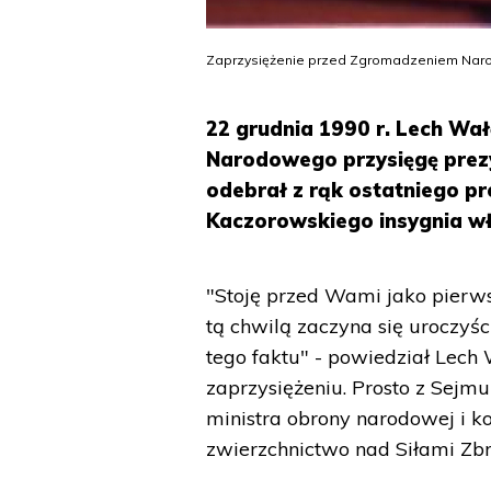
Zaprzysiężenie przed Zgromadzeniem Narod
22 grudnia 1990 r. Lech Wa
Narodowego przysięgę prez
odebrał z rąk ostatniego p
Kaczorowskiego insygnia wła
"Stoję przed Wami jako pierws
tą chwilą zaczyna się uroczyści
tego faktu" - powiedział Le
zaprzysiężeniu. Prosto z Sejm
ministra obrony narodowej i k
zwierzchnictwo nad Siłami Zbr