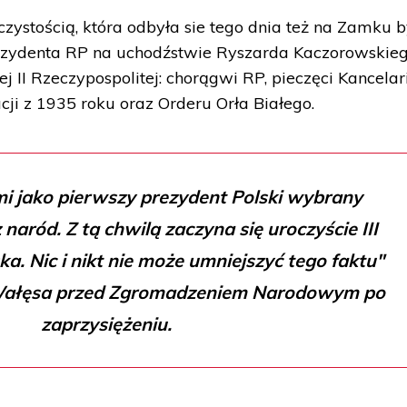
zystością, która odbyła sie tego dnia też na Zamku b
ezydenta RP na uchodźstwie Ryszarda Kaczorowskie
 II Rzeczypospolitej: chorągwi RP, pieczęci Kancelari
cji z 1935 roku oraz Orderu Orła Białego.
i jako pierwszy prezydent Polski wybrany
naród. Z tą chwilą zaczyna się uroczyście III
a. Nic i nikt nie może umniejszyć tego faktu"
 Wałęsa przed Zgromadzeniem Narodowym po
zaprzysiężeniu.