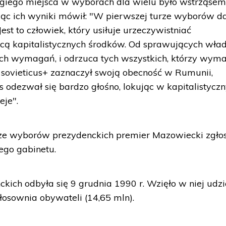
ugiego miejsca w wyborach dla wielu było wstrząsem
jąc ich wyniki mówił: "W pierwszej turze wyborów da
est to człowiek, który usiłuje urzeczywistniać
cą kapitalistycznych środków. Od sprawujących wła
ich wymagań, i odrzuca tych wszystkich, którzy wym
 sovieticus+ zaznaczył swoją obecność w Rumunii,
as odezwał się bardzo głośno, lokując w kapitalistyc
eje".
rze wyborów prezydenckich premier Mazowiecki zgłos
ego gabinetu.
ich odbyła się 9 grudnia 1990 r. Wzięło w niej udzi
łosownia obywateli (14,65 mln).