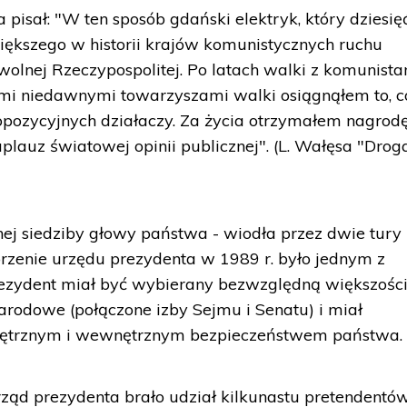
isał: "W ten sposób gdański elektryk, który dziesięć
większego w historii krajów komunistycznych ruchu
 wolnej Rzeczypospolitej. Po latach walki z komunist
imi niedawnymi towarzyszami walki osiągnąłem to, c
 opozycyjnych działaczy. Za życia otrzymałem nagrodę
plauz światowej opinii publicznej". (L. Wałęsa "Drog
ej siedziby głowy państwa - wiodła przez dwie tury
enie urzędu prezydenta w 1989 r. było jednym z
rezydent miał być wybierany bezwzględną większośc
rodowe (połączone izby Sejmu i Senatu) i miał
nętrznym i wewnętrznym bezpieczeństwem państwa.
ząd prezydenta brało udział kilkunastu pretendentów