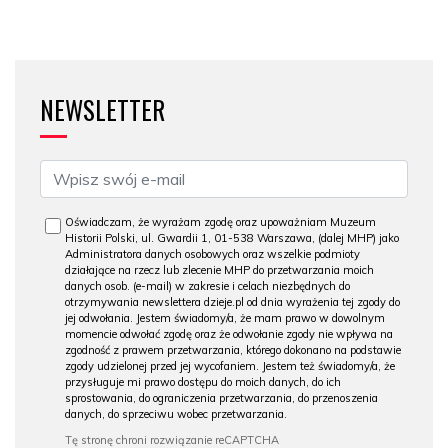
NEWSLETTER
Oświadczam, że wyrażam zgodę oraz upoważniam Muzeum
Historii Polski, ul. Gwardii 1, 01-538 Warszawa, (dalej MHP) jako
Administratora danych osobowych oraz wszelkie podmioty
działające na rzecz lub zlecenie MHP do przetwarzania moich
danych osob. (e-mail) w zakresie i celach niezbędnych do
otrzymywania newslettera dzieje.pl od dnia wyrażenia tej zgody do
jej odwołania. Jestem świadomy/a, że mam prawo w dowolnym
momencie odwołać zgodę oraz że odwołanie zgody nie wpływa na
zgodność z prawem przetwarzania, którego dokonano na podstawie
zgody udzielonej przed jej wycofaniem. Jestem też świadomy/a, że
przysługuje mi prawo dostępu do moich danych, do ich
sprostowania, do ograniczenia przetwarzania, do przenoszenia
danych, do sprzeciwu wobec przetwarzania.