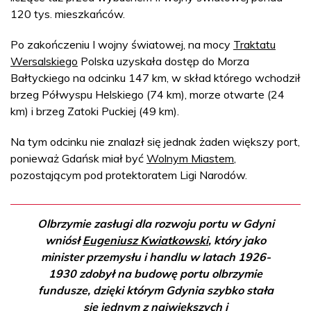
120 tys. mieszkańców.
Po zakończeniu I wojny światowej, na mocy
Traktatu
Wersalskiego
Polska uzyskała dostęp do Morza
Bałtyckiego na odcinku 147 km, w skład którego wchodził
brzeg Półwyspu Helskiego (74 km), morze otwarte (24
km) i brzeg Zatoki Puckiej (49 km).
Na tym odcinku nie znalazł się jednak żaden większy port,
ponieważ Gdańsk miał być
Wolnym Miastem
,
pozostającym pod protektoratem Ligi Narodów.
Olbrzymie zasługi dla rozwoju portu w Gdyni
wniósł
Eugeniusz Kwiatkowski
, który jako
minister przemysłu i handlu w latach 1926-
1930 zdobył na budowę portu olbrzymie
fundusze, dzięki którym Gdynia szybko stała
się jednym z największych i