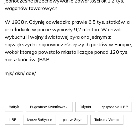
jednoczesne przechowywanie zawartości ok.1,2 tys.
wagonów towarowych.
W 1938 r. Gdynię odwiedziło prawie 6,5 tys. statków, a
przeładunki w porcie wyniosły 9,2 mln ton. W chwili
wybuchu II wojny światowej była ona jednym z
największych i najnowocześniejszych portów w Europie,
wokół którego powstało miasto liczące ponad 120 tys.
mieszkańców. (PAP)
mjs/ akn/ abe/
Bałtyk
Eugeniusz Kwiatkowski
Gdynia
gospodarka II RP
II RP
Morze Bałtyckie
port w Gdyni
Tadeusz Wenda