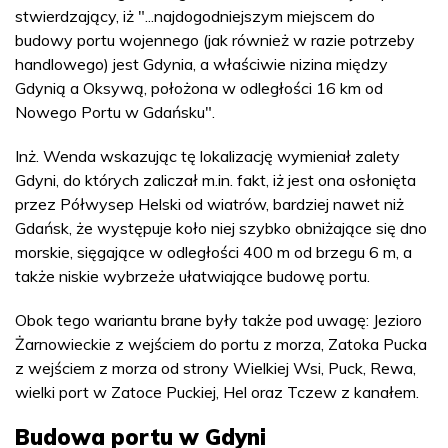
stwierdzający, iż "...najdogodniejszym miejscem do
budowy portu wojennego (jak również w razie potrzeby
handlowego) jest Gdynia, a właściwie nizina między
Gdynią a Oksywą, położona w odległości 16 km od
Nowego Portu w Gdańsku".
Inż. Wenda wskazując tę lokalizację wymieniał zalety
Gdyni, do których zaliczał m.in. fakt, iż jest ona osłonięta
przez Półwysep Helski od wiatrów, bardziej nawet niż
Gdańsk, że występuje koło niej szybko obniżające się dno
morskie, sięgające w odległości 400 m od brzegu 6 m, a
także niskie wybrzeże ułatwiające budowę portu.
Obok tego wariantu brane były także pod uwagę: Jezioro
Żarnowieckie z wejściem do portu z morza, Zatoka Pucka
z wejściem z morza od strony Wielkiej Wsi, Puck, Rewa,
wielki port w Zatoce Puckiej, Hel oraz Tczew z kanałem.
Budowa portu w Gdyni