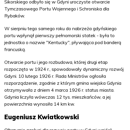
Sikorskiego odbyło się w Gdyni uroczyste otwarcie
Tymczasowego Portu Wojennego i Schroniska dla
Rybaków.
W sierpniu tego samego roku do nabrzeża gdyńskiego
portu wpłynął pierwszy pełnomorski statek - była to
jednostka o nazwie "Kentucky", pływająca pod banderą
francuską.
Otwarcie portu i jego rozbudowa, której drugi etap
rozpoczęto w 1924 r., spowodowały dynamiczny rozwój
Gdyni. 10 lutego 1926 r. Rada Ministrów ogłosiła
rozporządzenie, zgodnie z którym gmina wiejska Gdynia
otrzymywała z dniem 4 marca 1926 r. status miasta.
Gdynia liczyła wówczas 12 tys. mieszkańców, a jej
powierzchnia wynosiła 14 km kw.
Eugeniusz Kwiatkowski
Olbrzymie zasługi dla rozwoju portu w Gdyni wniósł