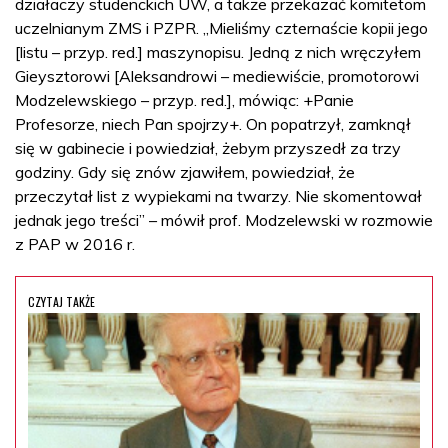
działaczy studenckich UW, a także przekazać komitetom
uczelnianym ZMS i PZPR. „Mieliśmy czternaście kopii jego
[listu – przyp. red.] maszynopisu. Jedną z nich wręczyłem
Gieysztorowi [Aleksandrowi – mediewiście, promotorowi
Modzelewskiego – przyp. red.], mówiąc: +Panie
Profesorze, niech Pan spojrzy+. On popatrzył, zamknął
się w gabinecie i powiedział, żebym przyszedł za trzy
godziny. Gdy się znów zjawiłem, powiedział, że
przeczytał list z wypiekami na twarzy. Nie skomentował
jednak jego treści” – mówił prof. Modzelewski w rozmowie
z PAP w 2016 r.
CZYTAJ TAKŻE