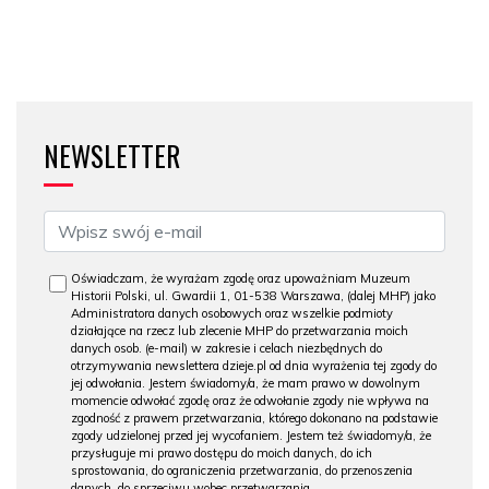
NEWSLETTER
Oświadczam, że wyrażam zgodę oraz upoważniam Muzeum
Historii Polski, ul. Gwardii 1, 01-538 Warszawa, (dalej MHP) jako
Administratora danych osobowych oraz wszelkie podmioty
działające na rzecz lub zlecenie MHP do przetwarzania moich
danych osob. (e-mail) w zakresie i celach niezbędnych do
otrzymywania newslettera dzieje.pl od dnia wyrażenia tej zgody do
jej odwołania. Jestem świadomy/a, że mam prawo w dowolnym
momencie odwołać zgodę oraz że odwołanie zgody nie wpływa na
zgodność z prawem przetwarzania, którego dokonano na podstawie
zgody udzielonej przed jej wycofaniem. Jestem też świadomy/a, że
przysługuje mi prawo dostępu do moich danych, do ich
sprostowania, do ograniczenia przetwarzania, do przenoszenia
danych, do sprzeciwu wobec przetwarzania.