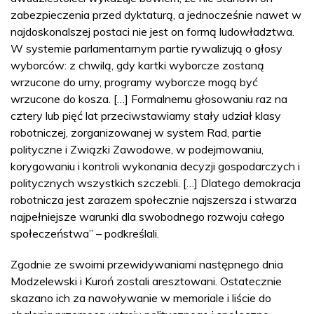
zabezpieczenia przed dyktaturą, a jednocześnie nawet w
najdoskonalszej postaci nie jest on formą ludowładztwa.
W systemie parlamentarnym partie rywalizują o głosy
wyborców: z chwilą, gdy kartki wyborcze zostaną
wrzucone do urny, programy wyborcze mogą być
wrzucone do kosza. […] Formalnemu głosowaniu raz na
cztery lub pięć lat przeciwstawiamy stały udział klasy
robotniczej, zorganizowanej w system Rad, partie
polityczne i Związki Zawodowe, w podejmowaniu,
korygowaniu i kontroli wykonania decyzji gospodarczych i
politycznych wszystkich szczebli. […] Dlatego demokracja
robotnicza jest zarazem społecznie najszersza i stwarza
najpełniejsze warunki dla swobodnego rozwoju całego
społeczeństwa” – podkreślali.
Zgodnie ze swoimi przewidywaniami następnego dnia
Modzelewski i Kuroń zostali aresztowani. Ostatecznie
skazano ich za nawoływanie w memoriale i liście do