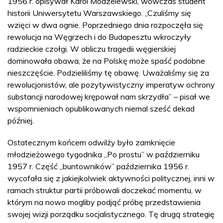
1956 r. opisywał Karol Modzelewski, wówczas student
historii Uniwersytetu Warszawskiego. „Czuliśmy się
wzięci w dwa ognie. Poprzedniego dnia rozpoczęła się
rewolucja na Węgrzech i do Budapesztu wkroczyły
radzieckie czołgi. W obliczu tragedii węgierskiej
dominowała obawa, że na Polskę może spaść podobne
nieszczęście. Podzieliliśmy tę obawę. Uważaliśmy się za
rewolucjonistów, ale pozytywistyczny imperatyw ochrony
substancji narodowej krępował nam skrzydła” – pisał we
wspomnieniach opublikowanych niemal sześć dekad
później.
Ostatecznym końcem odwilży było zamknięcie
młodzieżowego tygodnika „Po prostu” w październiku
1957 r. Część „buntowników” października 1956 r.
wycofała się z jakiejkolwiek aktywności politycznej, inni w
ramach struktur partii próbowali doczekać momentu, w
którym na nowo mogliby podjąć próbę przedstawienia
swojej wizji porządku socjalistycznego. Tę drugą strategię