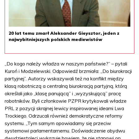
20 lat temu zmarł Aleksander Gieysztor, jeden z
najwybitniejszych polskich mediewistów
„Do kogo należy władza w naszym państwie?” – pytali
Kuroń i Modzelewski. Odpowiedź brzmiała: „Do biurokracji
partyjnej”. Autorzy wskazywali też na konflikt między
klasą robotniczą a centralną biurokracją partyjną, którą
określali jako „klasę panującą” i „wyzyskującą” pracę
robotników. Byli członkowie PZPR krytykowali władze
PRL z pozycji skrajnej lewicy inspirowanej ideami Lwa
Trockiego. Odrzucali również demokratyczne reformy
systemu. „Tym samym opowiadamy się przeciw
systemowi parlamentarnemu. Doświadczenie obydwu
dwudziestoleci wykazuje bowiem, że nie stanowi on