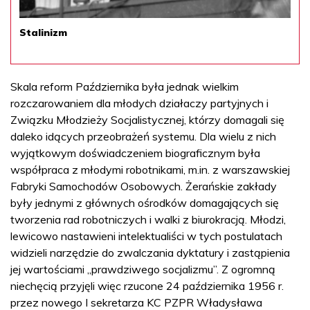
Stalinizm
Skala reform Października była jednak wielkim
rozczarowaniem dla młodych działaczy partyjnych i
Związku Młodzieży Socjalistycznej, którzy domagali się
daleko idących przeobrażeń systemu. Dla wielu z nich
wyjątkowym doświadczeniem biograficznym była
współpraca z młodymi robotnikami, m.in. z warszawskiej
Fabryki Samochodów Osobowych. Żerańskie zakłady
były jednymi z głównych ośrodków domagających się
tworzenia rad robotniczych i walki z biurokracją. Młodzi,
lewicowo nastawieni intelektualiści w tych postulatach
widzieli narzędzie do zwalczania dyktatury i zastąpienia
jej wartościami „prawdziwego socjalizmu”. Z ogromną
niechęcią przyjęli więc rzucone 24 października 1956 r.
przez nowego I sekretarza KC PZPR Władysława