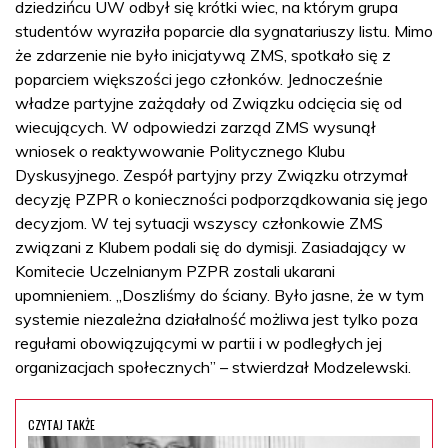
dziedzińcu UW odbył się krótki wiec, na którym grupa
studentów wyraziła poparcie dla sygnatariuszy listu. Mimo
że zdarzenie nie było inicjatywą ZMS, spotkało się z
poparciem większości jego członków. Jednocześnie
władze partyjne zażądały od Związku odcięcia się od
wiecujących. W odpowiedzi zarząd ZMS wysunął
wniosek o reaktywowanie Politycznego Klubu
Dyskusyjnego. Zespół partyjny przy Związku otrzymał
decyzję PZPR o konieczności podporządkowania się jego
decyzjom. W tej sytuacji wszyscy członkowie ZMS
związani z Klubem podali się do dymisji. Zasiadający w
Komitecie Uczelnianym PZPR zostali ukarani
upomnieniem. „Doszliśmy do ściany. Było jasne, że w tym
systemie niezależna działalność możliwa jest tylko poza
regułami obowiązującymi w partii i w podległych jej
organizacjach społecznych” – stwierdzał Modzelewski.
CZYTAJ TAKŻE