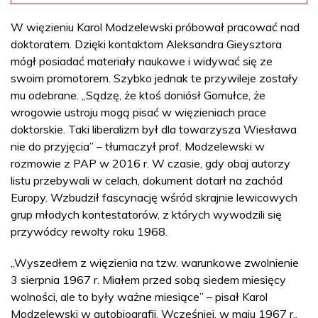
W więzieniu Karol Modzelewski próbował pracować nad
doktoratem. Dzięki kontaktom Aleksandra Gieysztora
mógł posiadać materiały naukowe i widywać się ze
swoim promotorem. Szybko jednak te przywileje zostały
mu odebrane. „Sądzę, że ktoś doniósł Gomułce, że
wrogowie ustroju mogą pisać w więzieniach prace
doktorskie. Taki liberalizm był dla towarzysza Wiesława
nie do przyjęcia” – tłumaczył prof. Modzelewski w
rozmowie z PAP w 2016 r. W czasie, gdy obaj autorzy
listu przebywali w celach, dokument dotarł na zachód
Europy. Wzbudził fascynację wśród skrajnie lewicowych
grup młodych kontestatorów, z których wywodzili się
przywódcy rewolty roku 1968.
„Wyszedłem z więzienia na tzw. warunkowe zwolnienie
3 sierpnia 1967 r. Miałem przed sobą siedem miesięcy
wolności, ale to były ważne miesiące” – pisał Karol
Modzelewski w autobiografii. Wcześniej, w maju 1967 r.,