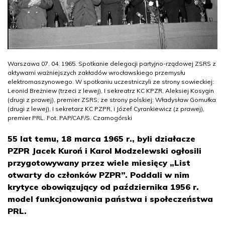
Warszawa 07. 04. 1965. Spotkanie delegacji partyjno-rządowej ZSRS z
aktywami ważniejszych zakładów wrocławskiego przemysłu
elektromaszynowego. W spotkaniu uczestniczyli ze strony sowieckiej:
Leonid Breżniew (trzeci z lewej), I sekreatrz KC KPZR, Aleksiej Kosygin
(drugi z prawej), premier ZSRS; ze strony polskiej: Władysław Gomułka
(drugi z lewej), I sekretarz KC PZPR, i Józef Cyrankiewicz (z prawej),
premier PRL. Fot. PAP/CAF/S. Czarnogórski
55 lat temu, 18 marca 1965 r., byli działacze
PZPR Jacek Kuroń i Karol Modzelewski ogłosili
przygotowywany przez wiele miesięcy „List
otwarty do członków PZPR”. Poddali w nim
krytyce obowiązujący od października 1956 r.
model funkcjonowania państwa i społeczeństwa
PRL.