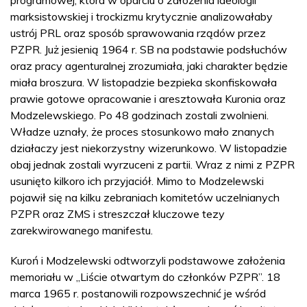
programowej, która w oparciu o założenia ideologii
marksistowskiej i trockizmu krytycznie analizowałaby
ustrój PRL oraz sposób sprawowania rządów przez
PZPR. Już jesienią 1964 r. SB na podstawie podsłuchów
oraz pracy agenturalnej zrozumiała, jaki charakter będzie
miała broszura. W listopadzie bezpieka skonfiskowała
prawie gotowe opracowanie i aresztowała Kuronia oraz
Modzelewskiego. Po 48 godzinach zostali zwolnieni.
Władze uznały, że proces stosunkowo mało znanych
działaczy jest niekorzystny wizerunkowo. W listopadzie
obaj jednak zostali wyrzuceni z partii. Wraz z nimi z PZPR
usunięto kilkoro ich przyjaciół. Mimo to Modzelewski
pojawił się na kilku zebraniach komitetów uczelnianych
PZPR oraz ZMS i streszczał kluczowe tezy
zarekwirowanego manifestu.
Kuroń i Modzelewski odtworzyli podstawowe założenia
memoriału w „Liście otwartym do członków PZPR”. 18
marca 1965 r. postanowili rozpowszechnić je wśród