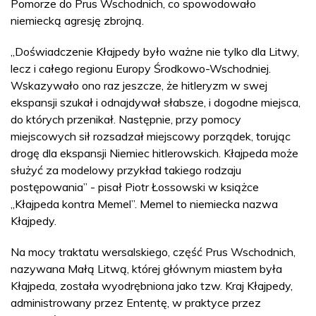
Pomorze do Prus Wschodnich, co spowodowało
niemiecką agresję zbrojną.
„Doświadczenie Kłajpedy było ważne nie tylko dla Litwy,
lecz i całego regionu Europy Środkowo-Wschodniej.
Wskazywało ono raz jeszcze, że hitleryzm w swej
ekspansji szukał i odnajdywał słabsze, i dogodne miejsca,
do których przenikał. Następnie, przy pomocy
miejscowych sił rozsadzał miejscowy porządek, torując
drogę dla ekspansji Niemiec hitlerowskich. Kłajpeda może
służyć za modelowy przykład takiego rodzaju
postępowania” - pisał Piotr Łossowski w książce
„Kłajpeda kontra Memel”. Memel to niemiecka nazwa
Kłajpedy.
Na mocy traktatu wersalskiego, część Prus Wschodnich,
nazywana Małą Litwą, której głównym miastem była
Kłajpeda, została wyodrębniona jako tzw. Kraj Kłajpedy,
administrowany przez Ententę, w praktyce przez