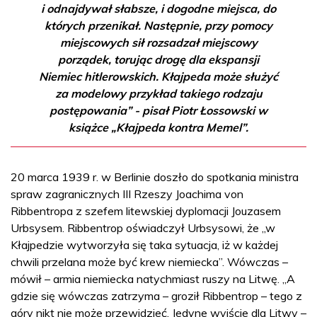
i odnajdywał słabsze, i dogodne miejsca, do
których przenikał. Następnie, przy pomocy
miejscowych sił rozsadzał miejscowy
porządek, torując drogę dla ekspansji
Niemiec hitlerowskich. Kłajpeda może służyć
za modelowy przykład takiego rodzaju
postępowania” - pisał Piotr Łossowski w
książce „Kłajpeda kontra Memel”.
20 marca 1939 r. w Berlinie doszło do spotkania ministra
spraw zagranicznych III Rzeszy Joachima von
Ribbentropa z szefem litewskiej dyplomacji Jouzasem
Urbsysem. Ribbentrop oświadczył Urbsysowi, że „w
Kłajpedzie wytworzyła się taka sytuacja, iż w każdej
chwili przelana może być krew niemiecka”. Wówczas –
mówił – armia niemiecka natychmiast ruszy na Litwę. „A
gdzie się wówczas zatrzyma – groził Ribbentrop – tego z
góry nikt nie może przewidzieć. Jedyne wyjście dla Litwy –