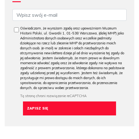
Oświadczam, że wyrażam zgodę oraz upoważniam Muzeum
Historii Polski, ul. Gwardii 1, 01-538 Warszawa, (dalej MHP) jako
Administratora danych osobowych oraz wszelkie podmioty
działające na rzecz lub zlecenie MHP do przetwarzania moich
danych osob. (e-mail) w zakresie i celach niezbędnych do
otrzymywania newslettera dzieje.pl od dnia wyrażenia tej zgody do
jej odwołania. Jestem świadomy/a, że mam prawo w dowolnym
momencie odwołać zgodę oraz że odwołanie zgody nie wpływa na
zgodność z prawem przetwarzania, którego dokonano na podstawie
zgody udzielonej przed jej wycofaniem. Jestem też świadomy/a, że
przysługuje mi prawo dostępu do moich danych, do ich
sprostowania, do ograniczenia przetwarzania, do przenoszenia
danych, do sprzeciwu wobec przetwarzania.