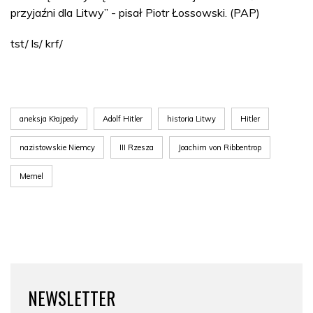
przyjaźni dla Litwy” - pisał Piotr Łossowski. (PAP)
tst/ ls/ krf/
aneksja Kłajpedy
Adolf Hitler
historia Litwy
Hitler
nazistowskie Niemcy
III Rzesza
Joachim von Ribbentrop
Memel
NEWSLETTER