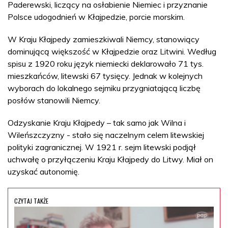
Paderewski, liczący na osłabienie Niemiec i przyznanie
Polsce udogodnień w Kłajpedzie, porcie morskim.
W Kraju Kłajpedy zamieszkiwali Niemcy, stanowiący
dominującą większość w Kłajpedzie oraz Litwini. Według
spisu z 1920 roku język niemiecki deklarowało 71 tys.
mieszkańców, litewski 67 tysięcy. Jednak w kolejnych
wyborach do lokalnego sejmiku przygniatającą liczbę
posłów stanowili Niemcy.
Odzyskanie Kraju Kłajpedy – tak samo jak Wilna i
Wileńszczyzny - stało się naczelnym celem litewskiej
polityki zagranicznej. W 1921 r. sejm litewski podjął
uchwałę o przyłączeniu Kraju Kłajpedy do Litwy. Miał on
uzyskać autonomię.
CZYTAJ TAKŻE