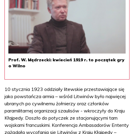
Prof. W. Mędrzecki: kwiecień 1919 r. to początek gry
o Wilno
10 stycznia 1923 oddziały litewskie przestawiające się
jako powstańcza armia – wśród Litwinów było najwięcej
ubranych po cywilnemu żołnierzy oraz członków
paramilitarnej organizacji szaulisów - wkroczyły do Kraju
Kłajpedy. Doszło do potyczek ze stacjonującymi tam
wojskami francuskimi. Konferencja Ambasadorów Ententy
zażądała wycofania się Litwinów z Kraju Kłajpedy –