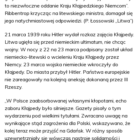
to niezwłoczne oddanie Kraju Kłajpedzkiego Niemcom”.
Ribbentrop krzycząc na litewskiego ministra, domagał się
jego natychmiastowej odpowiedzi. (P. Łossowski „Litwa”)
21 marca 1939 roku Hitler wydał rozkaz zajęcia Kłajpedy.
Litwa ugięła się przed niemieckim ultimatum, nie chcąc
wojny. W nocy z 22 na 23 marca podpisany został układ
niemiecko-litewski o wcieleniu Kraju Kłajpedy przez
Niemcy. 23 marca wojska niemieckie wkroczyły do
Kłajpedy. Do miasta przybył Hitler. Państwa europejskie
nie zareagowały na kolejną aneksję dokonaną przez III
Rzeszy.
„W Polsce zaabsorbowanej własnymi kłopotami, echo
zaboru Kłajpedy było silniejsze. Gazety pisały o tym
wydarzeniu pod wielkimi tytułami. Zwracano uwagę na
wynikające stąd zagrożenia dla Polski, wskazywano, że
kolej teraz może przyjść na Gdańsk. W różny sposób
uzewnętrzniały się wówczas nastroje solidarności i