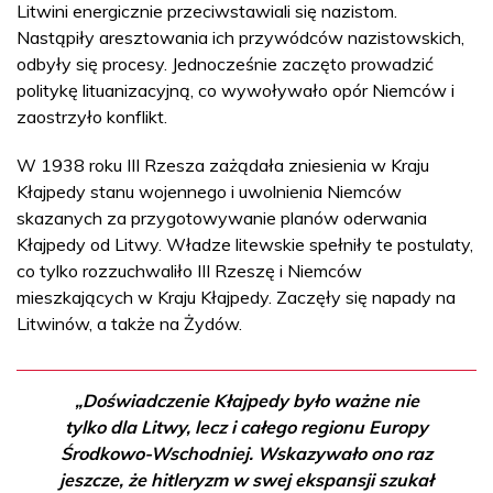
Litwini energicznie przeciwstawiali się nazistom.
Nastąpiły aresztowania ich przywódców nazistowskich,
odbyły się procesy. Jednocześnie zaczęto prowadzić
politykę lituanizacyjną, co wywoływało opór Niemców i
zaostrzyło konflikt.
W 1938 roku III Rzesza zażądała zniesienia w Kraju
Kłajpedy stanu wojennego i uwolnienia Niemców
skazanych za przygotowywanie planów oderwania
Kłajpedy od Litwy. Władze litewskie spełniły te postulaty,
co tylko rozzuchwaliło III Rzeszę i Niemców
mieszkających w Kraju Kłajpedy. Zaczęły się napady na
Litwinów, a także na Żydów.
„Doświadczenie Kłajpedy było ważne nie
tylko dla Litwy, lecz i całego regionu Europy
Środkowo-Wschodniej. Wskazywało ono raz
jeszcze, że hitleryzm w swej ekspansji szukał