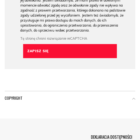
jej odwołania. Jestem świadomy/a, że mam prawo w dowolnym
momencie odwołać zgodę oraz że odwołanie zgody nie wpływa na
zgodność z prawem przetwarzania, którego dokonano na podstawie
zgody udzielonej przed jej wycofaniem. Jestem też świadomy/a, że
przysługuje mi prawo dostępu do moich danych, do ich
sprostowania, do ograniczenia przetwarzania, do przenoszenia
danych, do sprzeciwu wobec przetwarzania.
COPYRIGHT
Menu Footer
DEKLARACJA DOSTĘPNOŚCI