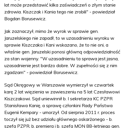
lat może przedstawić kilka zaświadczeń o złym stanie
zdrowia. Kiszczak i Kania tego nie zrobili" - powiedział
Bogdan Borusewicz.
Jak zaznaczył, mimo że wyrok w sprawie gen.
Jaruzelskiego nie zapadł, to w uzasadnieniu wyroku w
sprawie Kiszczaka i Kani wskazano, że to nie oni, a
właśnie gen. Jaruzelski ponosi główną odpowiedzialność
za stan wojenny. "W uzasadnieniu ta sprawa jest jasna,
uzasadnienie jest bardzo dobre. W zupełności się z nim
zgadzam" - powiedział Borusewicz.
Sąd Okręgowy w Warszawie wymierzył w czwartek
karę 2 lat więzienia w zawieszeniu na 5 lat Czesławowi
Kiszczakowi. Sąd uniewinnił b. I sekretarza KC PZPR
Stanisława Kanię, a sprawę członkini Rady Państwa
Eugenii Kempary - umorzył. Od sierpnia 2011 r. proces
toczył się już bez udziału głównego oskarżonego - b.
szefa PZPR, b. premiera i b. szefa MON 88-letniego gen.