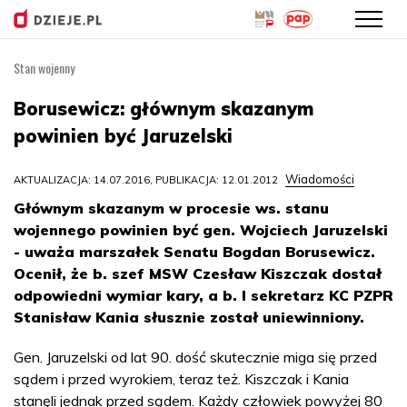
Stan wojenny
Przejdź
do
Borusewicz: głównym skazanym
treści
powinien być Jaruzelski
Wiadomości
AKTUALIZACJA: 14.07.2016, PUBLIKACJA: 12.01.2012
Głównym skazanym w procesie ws. stanu
wojennego powinien być gen. Wojciech Jaruzelski
- uważa marszałek Senatu Bogdan Borusewicz.
Ocenił, że b. szef MSW Czesław Kiszczak dostał
odpowiedni wymiar kary, a b. I sekretarz KC PZPR
Stanisław Kania słusznie został uniewinniony.
Gen. Jaruzelski od lat 90. dość skutecznie miga się przed
sądem i przed wyrokiem, teraz też. Kiszczak i Kania
stanęli jednak przed sądem. Każdy człowiek powyżej 80