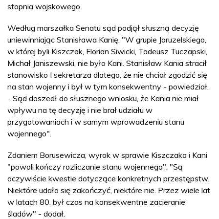
stopnia wojskowego.
Według marszałka Senatu sąd podjął słuszną decyzję
uniewinniając Stanisława Kanię. "W grupie Jaruzelskiego,
w której byli Kiszczak, Florian Siwicki, Tadeusz Tuczapski,
Michał Janiszewski, nie było Kani. Stanisław Kania stracił
stanowisko I sekretarza dlatego, że nie chciał zgodzić się
na stan wojenny i był w tym konsekwentny - powiedział.
- Sąd doszedł do słusznego wniosku, że Kania nie miał
wpływu na tę decyzję i nie brał udziału w
przygotowaniach i w samym wprowadzeniu stanu
wojennego".
Zdaniem Borusewicza, wyrok w sprawie Kiszczaka i Kani
"powoli kończy rozliczanie stanu wojennego". "Są
oczywiście kwestie dotyczące konkretnych przestępstw.
Niektóre udało się zakończyć, niektóre nie. Przez wiele lat
w latach 80. był czas na konsekwentne zacieranie
śladów" - dodał.