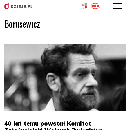
Borusewicz
Przejdź
do
treści
40 lat temu powstał Komitet