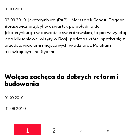
03.09.2010
02.09.2010. Jekaterynburg (PAP) - Marszałek Senatu Bogdan
Borusewicz przybył w czwartek po południu do
Jekaterynburga w obwodzie swierdłowskim; to pierwszy etap
jego kilkudniowej wizyty w Rosji, podczas której spotka się z
przedstawicielami miejscowych władz oraz Polakami
mieszkającymi na Syberii.
Wałęsa zachęca do dobrych reform i
budowania
01.09.2010
31.08.2010.
Pagination
››
Ostatni
1
2
›
»