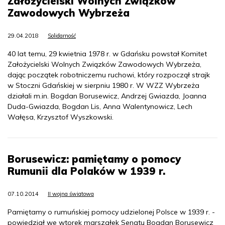
Założycielski Wolnych Związków
Zawodowych Wybrzeża
29.04.2018
Solidarność
40 lat temu, 29 kwietnia 1978 r. w Gdańsku powstał Komitet
Założycielski Wolnych Związków Zawodowych Wybrzeża,
dając początek robotniczemu ruchowi, który rozpoczął strajk
w Stoczni Gdańskiej w sierpniu 1980 r. W WZZ Wybrzeża
działali m.in. Bogdan Borusewicz, Andrzej Gwiazda, Joanna
Duda-Gwiazda, Bogdan Lis, Anna Walentynowicz, Lech
Wałęsa, Krzysztof Wyszkowski.
Borusewicz: pamiętamy o pomocy
Rumunii dla Polaków w 1939 r.
07.10.2014
II wojna światowa
Pamiętamy o rumuńskiej pomocy udzielonej Polsce w 1939 r. -
powiedział we wtorek marszałek Senatu Bogdan Borusewicz