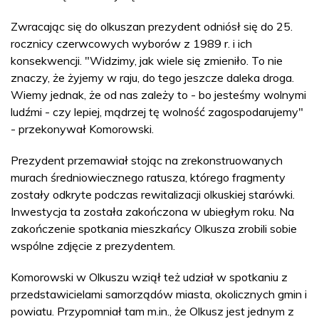
Zwracając się do olkuszan prezydent odniósł się do 25.
rocznicy czerwcowych wyborów z 1989 r. i ich
konsekwencji. "Widzimy, jak wiele się zmieniło. To nie
znaczy, że żyjemy w raju, do tego jeszcze daleka droga.
Wiemy jednak, że od nas zależy to - bo jesteśmy wolnymi
ludźmi - czy lepiej, mądrzej tę wolność zagospodarujemy"
- przekonywał Komorowski.
Prezydent przemawiał stojąc na zrekonstruowanych
murach średniowiecznego ratusza, którego fragmenty
zostały odkryte podczas rewitalizacji olkuskiej starówki.
Inwestycja ta została zakończona w ubiegłym roku. Na
zakończenie spotkania mieszkańcy Olkusza zrobili sobie
wspólne zdjęcie z prezydentem.
Komorowski w Olkuszu wziął też udział w spotkaniu z
przedstawicielami samorządów miasta, okolicznych gmin i
powiatu. Przypomniał tam m.in., że Olkusz jest jednym z