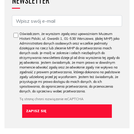
NEWSLETTER
Oświadczam, że wyrażam zgodę oraz upoważniam Muzeum
Historii Polski, ul. Gwardii 1, 01-538 Warszawa, (dalej MHP) jako
Administratora danych osobowych oraz wszelkie podmioty
działające na rzecz lub zlecenie MHP do przetwarzania moich
danych osob. (e-mail) w zakresie i celach niezbędnych do
otrzymywania newslettera dzieje.pl od dnia wyrażenia tej zgody do
jej odwołania. Jestem świadomy/a, że mam prawo w dowolnym
momencie odwołać zgodę oraz że odwołanie zgody nie wpływa na
zgodność z prawem przetwarzania, którego dokonano na podstawie
zgody udzielonej przed jej wycofaniem. Jestem też świadomy/a, że
przysługuje mi prawo dostępu do moich danych, do ich
sprostowania, do ograniczenia przetwarzania, do przenoszenia
danych, do sprzeciwu wobec przetwarzania.