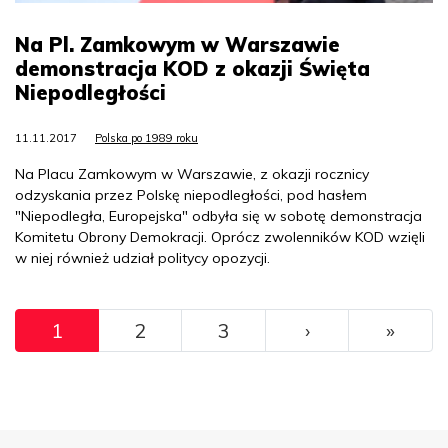
Na Pl. Zamkowym w Warszawie
demonstracja KOD z okazji Święta
Niepodległości
11.11.2017
Polska po 1989 roku
Na Placu Zamkowym w Warszawie, z okazji rocznicy
odzyskania przez Polskę niepodległości, pod hasłem
"Niepodległa, Europejska" odbyła się w sobotę demonstracja
Komitetu Obrony Demokracji. Oprócz zwolenników KOD wzięli
w niej również udział politycy opozycji.
Pagination
››
Ostat
1
2
3
›
»