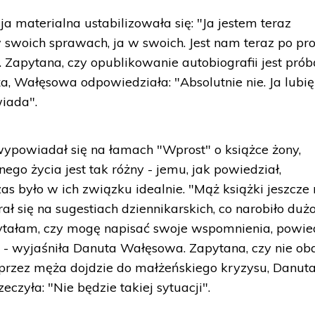
cja materialna ustabilizowała się: "Ja jestem teraz
w swoich sprawach, ja w swoich. Jest nam teraz po pr
 Zapytana, czy opublikowanie autobiografii jest prób
a, Wałęsowa odpowiedziała: "Absolutnie nie. Ja lubię
wiada".
ypowiadał się na łamach "Wprost" o książce żony,
nego życia jest tak różny - jemu, jak powiedział,
as było w ich związku idealnie. "Mąż książki jeszcze 
rał się na sugestiach dziennikarskich, co narobiło dużo
 pytałam, czy mogę napisać swoje wspomnienia, powied
" - wyjaśniła Danuta Wałęsowa. Zapytana, czy nie o
i przez męża dojdzie do małżeńskiego kryzysu, Danut
zyła: "Nie będzie takiej sytuacji".