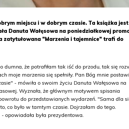
brym miejscu i w dobrym czasie. Ta książka jest
iała Danuta Wałęsowa na poniedziałkowej promo
ka zatytułowana "Marzenia i tajemnice" trafi do
go dumna, że potrafiłam tak iść do przodu, tak się roz
ntach moje marzenia się spełniły. Pan Bóg mnie postaw
zasie" - mówiła o swoim życiu Danuta Wałęsowa na
prasowej. Wyznała, że głównym motywem spisania
 powrotu do przedstawianych wydarzeń. "Sama dla si
to, co było w tamtym czasie. Dojrzałam do tego.
 - opowiadała była prezydentowa.