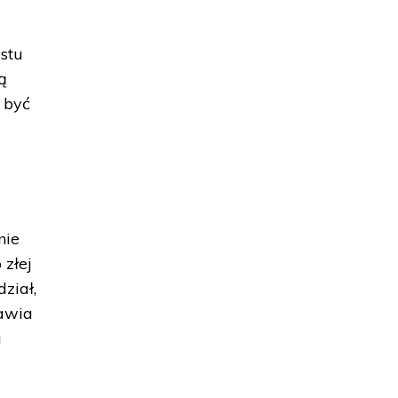
ostu
ą
 być
nie
 złej
ział,
bawia
a