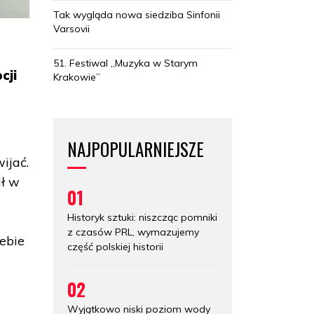
Tak wygląda nowa siedziba Sinfonii
Varsovii
51. Festiwal „Muzyka w Starym
cji
Krakowie”
NAJPOPULARNIEJSZE
wijać.
ił w
01
Historyk sztuki: niszcząc pomniki
z czasów PRL, wymazujemy
ebie
część polskiej historii
02
Wyjątkowo niski poziom wody