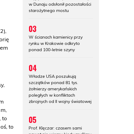
w Dunaju odsłonił pozostałości
starożytnego mostu
03
2),
W ścianach kamienicy przy
orię
rynku w Krakowie odkryto
niem
ponad 100-letnie szyny
04
Władze USA poszukują
szczątków ponad 81 tys.
y,
żołnierzy amerykańskich
poległych w konfliktach
am
zbrojnych od II wojny światowej
am,
05
 to
oś, to
Prof. Klęczar: czasem sami