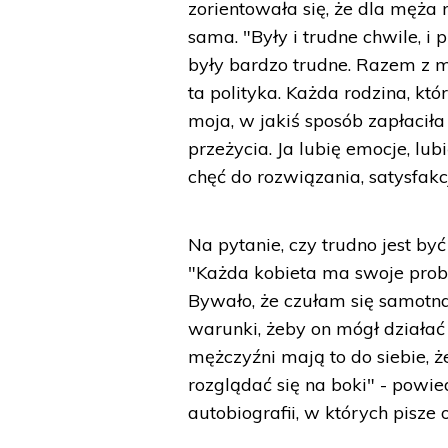
zorientowała się, że dla męża 
sama. "Były i trudne chwile, 
były bardzo trudne. Razem z m
ta polityka. Każda rodzina, któ
moja, w jakiś sposób zapłaciła 
przeżycia. Ja lubię emocje, l
chęć do rozwiązania, satysfak
Na pytanie, czy trudno jest b
"Każda kobieta ma swoje problem
Bywało, że czułam się samotn
warunki, żeby on mógł działać w
mężczyźni mają to do siebie, 
rozglądać się na boki" - pow
autobiografii, w których pisze