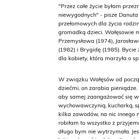
"Przez całe życie byłam prze
niewygodnych" - pisze Danuta
przełomowych dla życia rodzin
gromadką dzieci. Wałęsowie ma
Przemysława (1974), Jarosława
(1982) i Brygidę (1985). Byci
dla kobiety, która marzyła o sp
W związku Wałęsów od początk
dziećmi, on zarabia pieniądze
aby samej zaangażować się w 
wychowawczynią, kucharką, s
kilka zawodów, na nic innego n
robiłam to wszystko z przyjem
długo bym nie wytrzymała. Jest