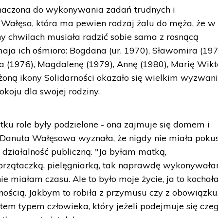
znaczona do wykonywania zadań trudnych i
 Wałęsa, która ma pewien rodzaj żalu do męża, że w
y chwilach musiała radzić sobie sama z rosnącą
ja ich ośmioro: Bogdana (ur. 1970), Sławomira (197
 (1976), Magdalenę (1979), Annę (1980), Marię Wikt
e żoną ikony Solidarności okazało się wielkim wyzwa
okoju dla swojej rodziny.
u role były podzielone - ona zajmuje się domem i
. Danuta Wałęsowa wyznała, że nigdy nie miała pokus
działalność publiczną. "Ja byłam matką,
przątaczką, pielęgniarką, tak naprawdę wykonywał
ie miałam czasu. Ale to było moje życie, ja to kochał
nością. Jakbym to robiła z przymusu czy z obowiązku,
em typem człowieka, który jeżeli podejmuje się czeg