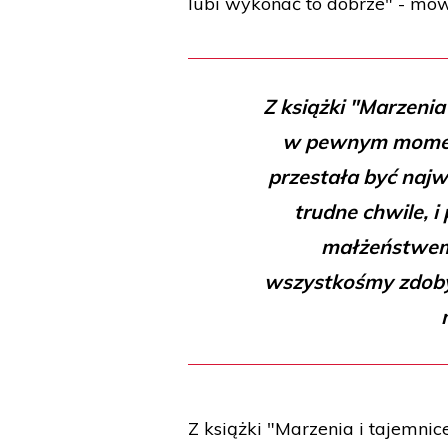
lubi wykonać to dobrze" - mów
Z książki "Marzenia
w pewnym momenci
przestała być najwa
trudne chwile, 
małżeństwem
wszystkośmy zdobywa
Z książki "Marzenia i tajemni