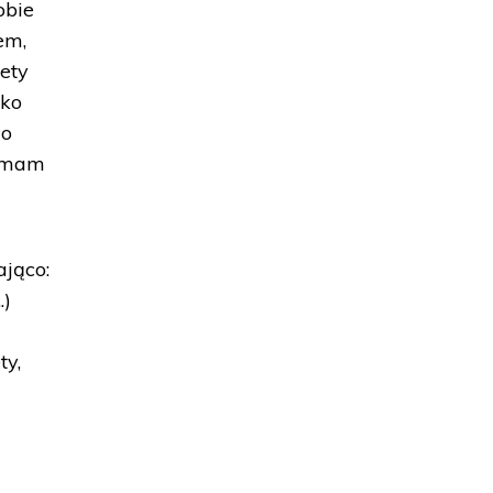
obie
em,
ety
lko
go
ą mam
ająco:
.)
ty,