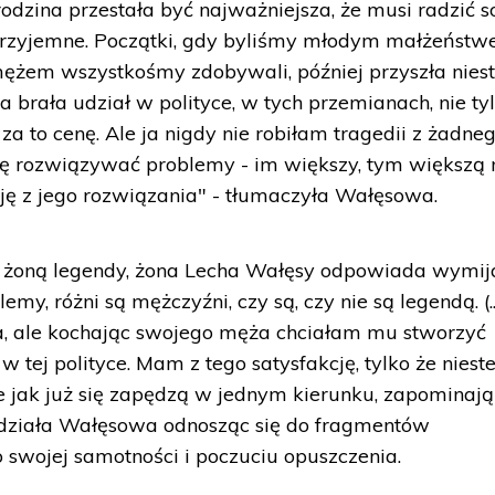
rodzina przestała być najważniejsza, że musi radzić s
i przyjemne. Początki, gdy byliśmy młodym małżeństw
ężem wszystkośmy zdobywali, później przyszła niest
ra brała udział w polityce, w tych przemianach, nie ty
za to cenę. Ale ja nigdy nie robiłam tragedii z żadne
ubię rozwiązywać problemy - im większy, tym większ
cję z jego rozwiązania" - tłumaczyła Wałęsowa.
yć żoną legendy, żona Lecha Wałęsy odpowiada wymij
y, różni są mężczyźni, czy są, czy nie są legendą. (..
a, ale kochając swojego męża chciałam mu stworzyć
 tej polityce. Mam z tego satysfakcję, tylko że nieste
że jak już się zapędzą w jednym kierunku, zapominają
iedziała Wałęsowa odnosząc się do fragmentów
 o swojej samotności i poczuciu opuszczenia.