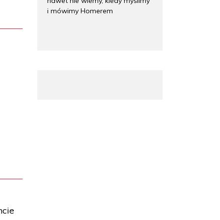
nawet nie wiemy, kiedy myślimy
i mówimy Homerem
ncie