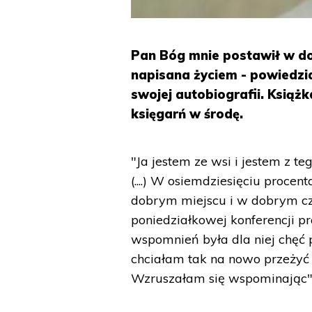
Pan Bóg mnie postawił w do
napisana życiem - powiedz
swojej autobiografii. Książ
księgarń w środę.
"Ja jestem ze wsi i jestem z te
(....) W osiemdziesięciu proce
dobrym miejscu i w dobrym c
poniedziałkowej konferencji 
wspomnień była dla niej chęć
chciałam tak na nowo przeżyć 
Wzruszałam się wspominając"