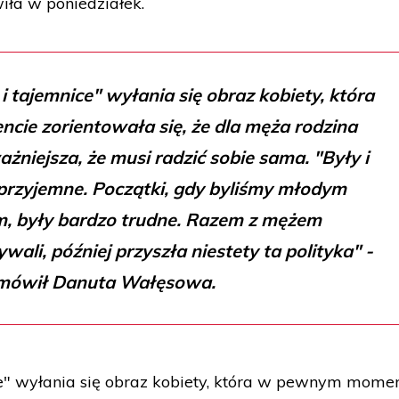
iła w poniedziałek.
 i tajemnice" wyłania się obraz kobiety, która
e zorientowała się, że dla męża rodzina
żniejsza, że musi radzić sobie sama. "Były i
i przyjemne. Początki, gdy byliśmy młodym
, były bardzo trudne. Razem z mężem
li, później przyszła niestety ta polityka" -
mówił Danuta Wałęsowa.
ce" wyłania się obraz kobiety, która w pewnym mome