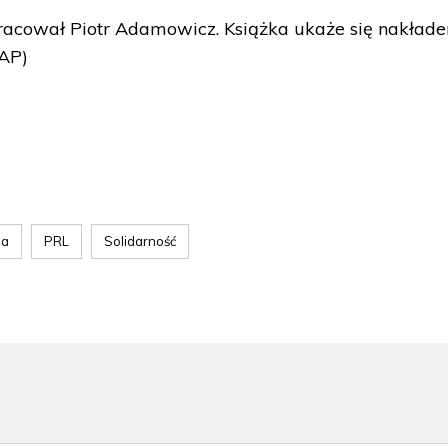
racował Piotr Adamowicz. Książka ukaże się nakład
PAP)
sa
PRL
Solidarność