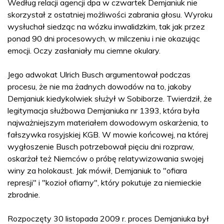
Według relacji agencji dpa w czwartek Demjaniuk nie
skorzystał z ostatniej możliwości zabrania głosu. Wyroku
wysłuchał siedząc na wózku inwalidzkim, tak jak przez
ponad 90 dni procesowych, w milczeniu i nie okazując
emocji. Oczy zasłaniały mu ciemne okulary.
Jego adwokat Ulrich Busch argumentował podczas
procesu, że nie ma żadnych dowodów na to, jakoby
Demjaniuk kiedykolwiek służył w Sobiborze. Twierdził, że
legitymacja służbowa Demjaniuka nr 1393, która była
najważniejszym materiałem dowodowym oskarżenia, to
fałszywka rosyjskiej KGB. W mowie końcowej, na której
wygłoszenie Busch potrzebował pięciu dni rozpraw,
oskarżał też Niemców o próbę relatywizowania swojej
winy za holokaust. Jak mówił, Demjaniuk to "ofiara
represji" i "kozioł ofiarny", który pokutuje za niemieckie
zbrodnie.
Rozpoczęty 30 listopada 2009 r. proces Demjaniuka był