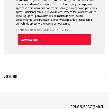
jej odwołania. Jestem świadomy/a, że mam prawo w dowolnym
momencie odwołać zgodę oraz że odwołanie zgody nie wpływa na
zgodność z prawem przetwarzania, którego dokonano na podstawie
zgody udzielonej przed jej wycofaniem. Jestem też świadomy/a, że
przysługuje mi prawo dostępu do moich danych, do ich
sprostowania, do ograniczenia przetwarzania, do przenoszenia
danych, do sprzeciwu wobec przetwarzania.
COPYRIGHT
Menu Footer
DEKLARACJA DOSTĘPNOŚCI