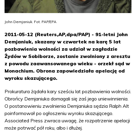
John Demjaniuk. Fot. PAP/EPA
2011-05-12 (Reuters,AP,dpa/PAP) - 91-letni John
Demjaniuk, skazany w czwartek na karę 5 lat
pozbawienia wolności za udział w zagładzie
Żydów w Sobiborze, zostanie zwolniony z aresztu
z powodu zaawansowanego wieku - orzekł sąd w
Monachium. Obrona zapowiedziała apelację od
wyroku skazującego.
Prokuratura żądała kary sześciu lat pozbawienia wolności.
Obrońcy Demjaniuka domagali się zaś jego uniewinnienia.
O postanowieniu zwolnienia Demjaniuka sędzia Ralph Alt
poinformował po ogłoszeniu wyroku skazującego.
Associated Press zwraca uwagę, że rozpatrzenie apelacji
może potrwać pół roku, albo i dłużej.