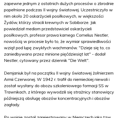
zapewne jednym z ostatnich dużych procesów o zbrodnie
popełnione podczas II wojny światowej. Uczestniczyło w
nim około 20 oskarżycieli posiłkowych, w większości
Żydów, którzy stracili krewnych w Sobiborze. Jak
powiedział mediom przedstawiciel oskarżycieli
posiłkowych, profesor prawa karnego Cornelius Nestler,
nowością w procesie było to, że wymiar sprawiedliwości
wziął pod lupę zwykłych wachmanów. "Dzieje się to, co
zaniedbywano przez minione pięćdziesiąt lat" - dodał
Nestler, cytowany przez dziennik "Die Welt".
Demjaniuk był na początku II wojny światowej żołnierzem
Armii Czerwonej. W 1942 r. trafił do niemieckiej niewoli i
został wysłany do obozu szkoleniowego formacji SS w
Trawnikach, z którego wywodzili się strażnicy stanowiący
późniejszą obsługę obozów koncentracyjnych i obozów
zagłady.
Po wojnie został zarejestrowany w Niemczech jako tzw.