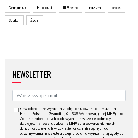
Demjaniuk
Holocaust
III Rzesza
nazizm
proces
Sobibór
Żydzi
NEWSLETTER
Oświadczam, że wyrażam zgodę oraz upoważniam Muzeum
Historii Polski, ul. Gwardii 1, 01-538 Warszawa, (dalej MHP) jako
Administratora danych osobowych oraz wszelkie podmioty
działające na rzecz lub zlecenie MHP do przetwarzania moich
danych osob. (e-mail) w zakresie i celach niezbędnych do
otrzymywania newslettera dzieje.pl od dnia wyrażenia tej zgody do