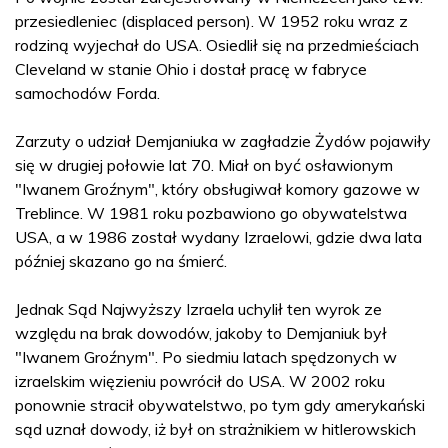
przesiedleniec (displaced person). W 1952 roku wraz z
rodziną wyjechał do USA. Osiedlił się na przedmieściach
Cleveland w stanie Ohio i dostał pracę w fabryce
samochodów Forda.
Zarzuty o udział Demjaniuka w zagładzie Żydów pojawiły
się w drugiej połowie lat 70. Miał on być osławionym
"Iwanem Groźnym", który obsługiwał komory gazowe w
Treblince. W 1981 roku pozbawiono go obywatelstwa
USA, a w 1986 został wydany Izraelowi, gdzie dwa lata
później skazano go na śmierć.
Jednak Sąd Najwyższy Izraela uchylił ten wyrok ze
względu na brak dowodów, jakoby to Demjaniuk był
"Iwanem Groźnym". Po siedmiu latach spędzonych w
izraelskim więzieniu powrócił do USA. W 2002 roku
ponownie stracił obywatelstwo, po tym gdy amerykański
sąd uznał dowody, iż był on strażnikiem w hitlerowskich