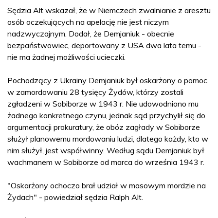
Sędzia Alt wskazał, że w Niemczech zwalnianie z aresztu
osób oczekujących na apelację nie jest niczym
nadzwyczajnym. Dodał, że Demjaniuk - obecnie
bezpaństwowiec, deportowany z USA dwa lata temu -
nie ma żadnej możliwości ucieczki.
Pochodzący z Ukrainy Demjaniuk był oskarżony o pomoc
w zamordowaniu 28 tysięcy Żydów, którzy zostali
zgładzeni w Sobiborze w 1943 r. Nie udowodniono mu
żadnego konkretnego czynu, jednak sąd przychylił się do
argumentacji prokuratury, że obóz zagłady w Sobiborze
służył planowemu mordowaniu ludzi, dlatego każdy, kto w
nim służył, jest współwinny. Według sądu Demjaniuk był
wachmanem w Sobiborze od marca do września 1943 r.
"Oskarżony ochoczo brał udział w masowym mordzie na
Żydach" - powiedział sędzia Ralph Alt.