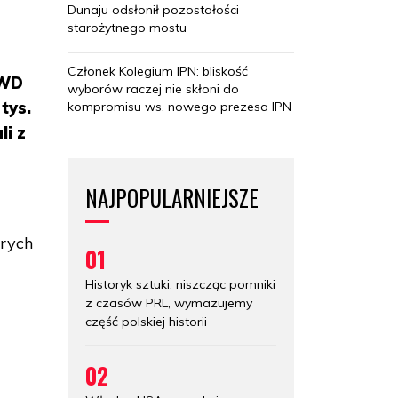
Dunaju odsłonił pozostałości
starożytnego mostu
Członek Kolegium IPN: bliskość
KWD
wyborów raczej nie skłoni do
tys.
kompromisu ws. nowego prezesa IPN
li z
NAJPOPULARNIEJSZE
órych
01
Historyk sztuki: niszcząc pomniki
z czasów PRL, wymazujemy
część polskiej historii
02