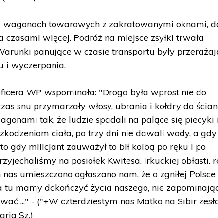
 wagonach towarowych z zakratowanymi oknami, d
a czasami więcej. Podróż na miejsce zsyłki trwała
 Warunki panujące w czasie transportu były przerażaj
du i wyczerpania.
ficera WP wspominała: "Droga była wprost nie do
czas snu przymarzały włosy, ubrania i kołdry do ścian,
agonami tak, że ludzie spadali na palące się piecyki 
kodzeniom ciała, po trzy dni nie dawali wody, a gdy
to gdy milicjant zauważył to bił kolbą po ręku i po
zyjechaliśmy na posiołek Kwitesa, Irkuckiej obłasti, 
 nas umieszczono ogłaszano nam, że o zgniłej Polsce
 tu mamy dokończyć życia naszego, nie zapominając
ć ..." - ("+W czterdziestym nas Matko na Sibir zesła
ria Sz.)