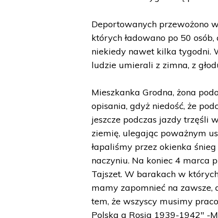
Deportowanych przewożono w
których ładowano po 50 osób, 
niekiedy nawet kilka tygodni.
ludzie umierali z zimna, z gło
Mieszkanka Grodna, żona podo
opisania, gdyż niedość, że pod
jeszcze podczas jazdy trzęśli w
ziemię, ulegając poważnym usz
łapaliśmy przez okienka śnieg 
naczyniu. Na koniec 4 marca pr
Tajszet. W barakach w których
mamy zapomnieć na zawsze, a
tem, że wszyscy musimy pracowa
Polska a Rosja 1939-1942" -Ma