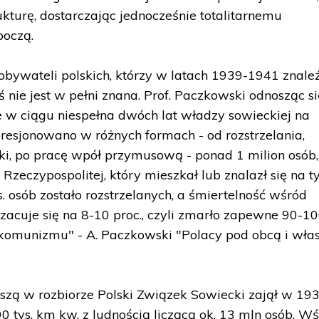
ukturę, dostarczając jednocześnie totalitarnemu
boczą.
obywateli polskich, którzy w latach 1939-1941 znaleźl
 nie jest w pełni znana. Prof. Paczkowski odnosząc s
 że w ciągu niespełna dwóch lat władzy sowieckiej na
resjonowano w różnych formach - od rozstrzelania,
łki, po pracę wpół przymusową - ponad 1 milion osób,
Rzeczypospolitej, który mieszkał lub znalazł się na 
s. osób zostało rozstrzelanych, a śmiertelność wśród
zacuje się na 8-10 proc., czyli zmarło zapewne 90-1
a komunizmu" - A. Paczkowski "Polacy pod obcą i wła
eszą w rozbiorze Polski Związek Sowiecki zajął w 193
 tys. km kw. z ludnością liczącą ok. 13 mln osób. W