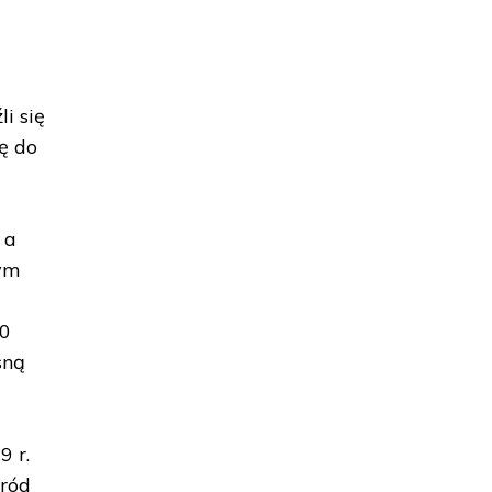
i się
ię do
 a
tym
00
sną
9 r.
śród