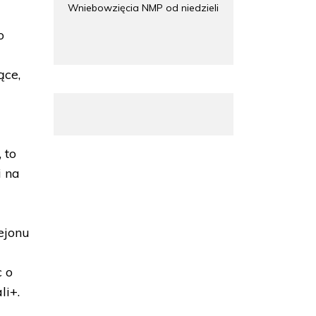
Wniebowzięcia NMP od niedzieli
o
ące,
 to
i na
rejonu
 o
li+.