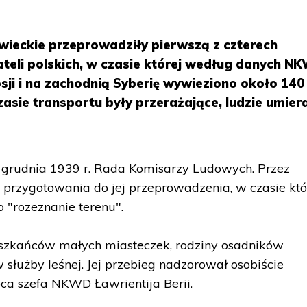
owieckie przeprowadziły pierwszą z czterech
eli polskich, w czasie której według danych N
i i na zachodnią Syberię wywieziono około 140 
asie transportu były przerażające, ludzie umiera
5 grudnia 1939 r. Rada Komisarzy Ludowych. Przez
 przygotowania do jej przeprowadzenia, w czasie kt
 "rozeznanie terenu".
szkańców małych miasteczek, rodziny osadników
łużby leśnej. Jej przebieg nadzorował osobiście
ca szefa NKWD Ławrientija Berii.