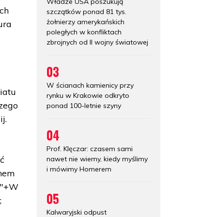
Władze USA poszukują
ych
szczątków ponad 81 tys.
żołnierzy amerykańskich
ura
poległych w konfliktach
zbrojnych od II wojny światowej
03
W ścianach kamienicy przy
iatu
rynku w Krakowie odkryto
szego
ponad 100-letnie szyny
j.
04
Prof. Klęczar: czasem sami
ać
nawet nie wiemy, kiedy myślimy
i mówimy Homerem
anem
 ("+W
05
;
Kalwaryjski odpust