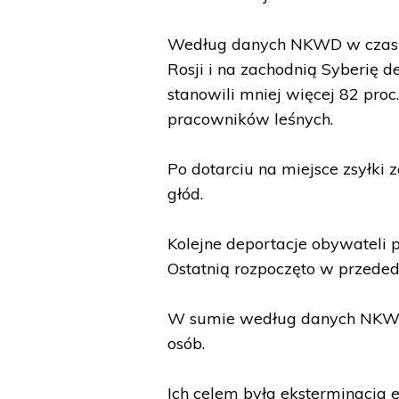
Według danych NKWD w czasie
Rosji i na zachodnią Syberię d
stanowili mniej więcej 82 pro
pracowników leśnych.
Po dotarciu na miejsce zsyłki 
głód.
Kolejne deportacje obywateli 
Ostatnią rozpoczęto w przeded
W sumie według danych NKWD w
osób.
Ich celem była eksterminacja e