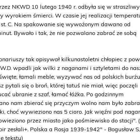
zez NKWD 10 lutego 1940 r. odbyła się w straszliw
y wyrokiem śmierci. W czasie jej realizacji temperat
0 st. C. Na spakowanie się wywożonym dawano od
minut. Bywało i tak, że nie pozwalano zabrać ze sobą
nariuszy tak opisywał kilkunastoletni chłopiec z pow
.W.D. wpadli jak wilki z naganami i sztyletami do na
święte, łamali meble, wyzywać nas od polskich burżui
 pytali się o broń, której tatuś nie miał, więc poczęli
cać ubranie z szaf, łamać łóżka. Po godzinnym
ano nam zbierać się przyczym wolno nam było zabr
ąki, choć wywieziono nas 5 cioro. Jak więźni pod nag
wieziono przez miasto jako pośmiewisko do stacji".
ir zesłali+. Polska a Rosja 1939-1942" - Bogusław S.
ę tekstu)