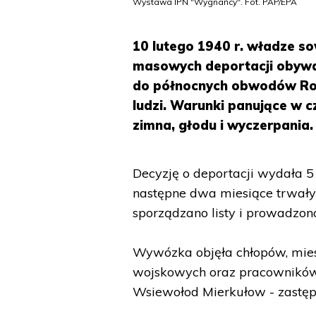
Wystawa IPN "Wygnańcy". Fot. PAP/EPA
10 lutego 1940 r. władze s
masowych deportacji obywat
do północnych obwodów Rosj
ludzi. Warunki panujące w cz
zimna, głodu i wyczerpania.
Decyzję o deportacji wydała 
następne dwa miesiące trwały
sporządzano listy i prowadzono
Wywózka objęła chłopów, mie
wojskowych oraz pracowników s
Wsiewołod Mierkułow - zastęp