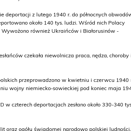
 deportacji z lutego 1940 r. do północnych obwodó
eportowano około 140 tys. ludzi. Wśród nich Polacy
c. Wywożono również Ukraińców i Białorusinów -
zesłańców czekała niewolnicza praca, nędza, choroby 
polskich przeprowadzono w kwietniu i czerwcu 1940 r
niu wojny niemiecko-sowieckiej pod koniec maja 194
 czterech deportacjach zesłano około 330-340 tys
lit oraz ogółu świadomej narodowo polskiej ludności,