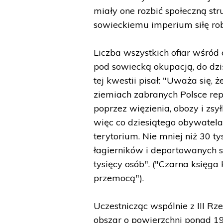
miały one rozbić społeczną str
sowieckiemu imperium siłę ro
Liczba wszystkich ofiar wśród 
pod sowiecką okupacją, do dziś
tej kwestii pisał: "Uważa się,
ziemiach zabranych Polsce rep
poprzez więzienia, obozy i zsy
więc co dziesiątego obywatela 
terytorium. Nie mniej niż 30 ty
łagierników i deportowanych s
tysięcy osób". ("Czarna księg
przemocą").
Uczestnicząc wspólnie z III Rz
obszar o powierzchni ponad 190