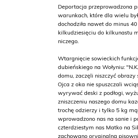
Deportacja przeprowadzona pr
warunkach, które dla wielu był
dochodziła nawet do minus 4
kilkudziesięciu do kilkunastu 
niczego.
Wtargnięcie sowieckich funkcjo
dubieńskiego na Wołyniu: "N.K
domu, zaczęli niszczyć obrazy 
Ojca z oka nie spuszczali wciąsz
wyrywać deski z podłogi, wyżu
zniszczeniu naszego domu kaz
trochę odzierzy i tylko 5 kg m
wprowadzono nas na sanie i po
czterdziestym nas Matko na Sib
zachowano oryginalną pisowni