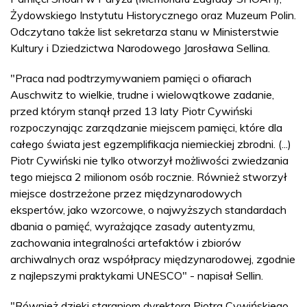
Żydowskiego Instytutu Historycznego oraz Muzeum Polin.
Odczytano także list sekretarza stanu w Ministerstwie
Kultury i Dziedzictwa Narodowego Jarosława Sellina.
"Praca nad podtrzymywaniem pamięci o ofiarach
Auschwitz to wielkie, trudne i wielowątkowe zadanie,
przed którym stanął przed 13 laty Piotr Cywiński
rozpoczynając zarządzanie miejscem pamięci, które dla
całego świata jest egzemplifikacja niemieckiej zbrodni. (...)
Piotr Cywiński nie tylko otworzył możliwości zwiedzania
tego miejsca 2 milionom osób rocznie. Również stworzył
miejsce dostrzeżone przez międzynarodowych
ekspertów, jako wzorcowe, o najwyższych standardach
dbania o pamięć, wyrażające zasady autentyzmu,
zachowania integralności artefaktów i zbiorów
archiwalnych oraz współpracy międzynarodowej, zgodnie
z najlepszymi praktykami UNESCO" - napisał Sellin.
"Również dzięki staraniom dyrektora Piotra Cywińskiego