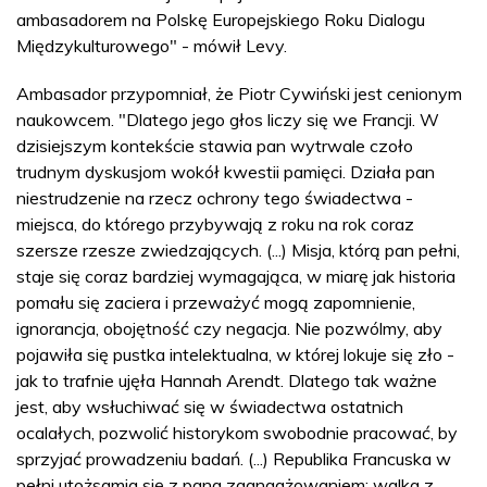
ambasadorem na Polskę Europejskiego Roku Dialogu
Międzykulturowego" - mówił Levy.
Ambasador przypomniał, że Piotr Cywiński jest cenionym
naukowcem. "Dlatego jego głos liczy się we Francji. W
dzisiejszym kontekście stawia pan wytrwale czoło
trudnym dyskusjom wokół kwestii pamięci. Działa pan
niestrudzenie na rzecz ochrony tego świadectwa -
miejsca, do którego przybywają z roku na rok coraz
szersze rzesze zwiedzających. (...) Misja, którą pan pełni,
staje się coraz bardziej wymagająca, w miarę jak historia
pomału się zaciera i przeważyć mogą zapomnienie,
ignorancja, obojętność czy negacja. Nie pozwólmy, aby
pojawiła się pustka intelektualna, w której lokuje się zło -
jak to trafnie ujęła Hannah Arendt. Dlatego tak ważne
jest, aby wsłuchiwać się w świadectwa ostatnich
ocalałych, pozwolić historykom swobodnie pracować, by
sprzyjać prowadzeniu badań. (...) Republika Francuska w
pełni utożsamia się z pana zaangażowaniem: walka z