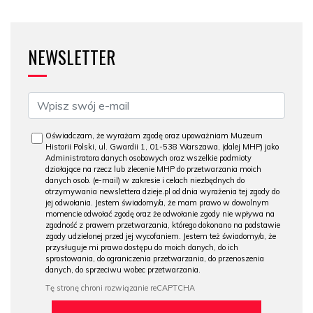
NEWSLETTER
Oświadczam, że wyrażam zgodę oraz upoważniam Muzeum
Historii Polski, ul. Gwardii 1, 01-538 Warszawa, (dalej MHP) jako
Administratora danych osobowych oraz wszelkie podmioty
działające na rzecz lub zlecenie MHP do przetwarzania moich
danych osob. (e-mail) w zakresie i celach niezbędnych do
otrzymywania newslettera dzieje.pl od dnia wyrażenia tej zgody do
jej odwołania. Jestem świadomy/a, że mam prawo w dowolnym
momencie odwołać zgodę oraz że odwołanie zgody nie wpływa na
zgodność z prawem przetwarzania, którego dokonano na podstawie
zgody udzielonej przed jej wycofaniem. Jestem też świadomy/a, że
przysługuje mi prawo dostępu do moich danych, do ich
sprostowania, do ograniczenia przetwarzania, do przenoszenia
danych, do sprzeciwu wobec przetwarzania.