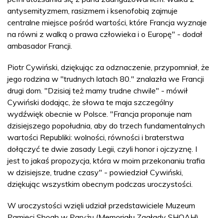
antysemityzmem, rasizmem i ksenofobią zajmuje
centralne miejsce pośród wartości, które Francja wyznaje
na równi z walką o prawa człowieka i o Europę" - dodał
ambasador Francji.
Piotr Cywiński, dziękując za odznaczenie, przypomniał, że
jego rodzina w "trudnych latach 80." znalazła we Francji
drugi dom. "Dzisiaj też mamy trudne chwile" - mówił
Cywiński dodając, że słowa te maja szczególny
wydźwięk obecnie w Polsce. "Francja proponuje nam
dzisiejszego popołudnia, aby do trzech fundamentalnych
wartości Republiki: wolności, równości i braterstwa
dołączyć te dwie zasady Legii, czyli honor i ojczyznę. I
jest to jakaś propozycja, która w moim przekonaniu trafia
w dzisiejsze, trudne czasy" - powiedział Cywiński,
dziękując wszystkim obecnym podczas uroczystości.
W uroczystości wzięli udział przedstawiciele Muzeum
Pamięci Shoah w Paryżu (Memoriału Zagłady SHOAH),