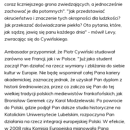
coraz liczniejszego grona zwiedzających, a jednocześnie
zachować je dla potomnych". "Jak przedstawiać
okrucieństwo i znaczenie tych okropności dla ludzkości?
Jak przekazać doświadczanie piekła? Oto pytania, które,
jak sądzę, jawią się panu każdego dnia" - mówił Levy,
zwracając się do Cywińskiego.
Ambasador przypomniał, że Piotr Cywiński studiował
zarówno we Francji, jak i w Polsce. "Już jako student
zaczął Pan działać na rzecz wymiany i zbliżania do siebie
kultur w Europie. Nie będę wspominał całej Pana kariery
akademickiej, zaznaczę jednak, że uzyskał Pan dyplom z
historii średniowiecza, przez co zalicza się Pan do tej
wielkiej tradycji polskich mediewistów frankofońskich, jak
Bronisław Geremek czy Karol Modzelewski. Po powrocie
do Polski, gdzie podjął Pan dalsze studia historyczne na
Katolickim Uniwersytecie Lubelskim, rozpoczyna Pan
działania na rzecz integracji europejskiej Polski. W efekcie,
w 2008 roku Komisja Europejska mianowała Pana