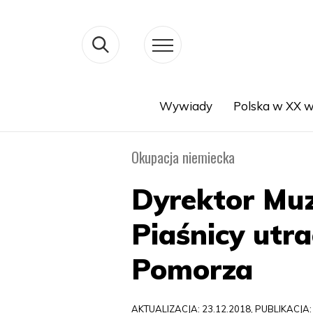
Wywiady
Polska w XX w
Search
Okupacja niemiecka
Dyrektor Muz
Piaśnicy utr
Pomorza
AKTUALIZACJA: 23.12.2018, PUBLIKACJA: