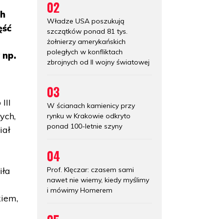
02
ch
Władze USA poszukują
ęść
szczątków ponad 81 tys.
żołnierzy amerykańskich
poległych w konfliktach
 np.
zbrojnych od II wojny światowej
03
III
W ścianach kamienicy przy
ych,
rynku w Krakowie odkryto
ponad 100-letnie szyny
iał
04
Prof. Klęczar: czasem sami
iła
nawet nie wiemy, kiedy myślimy
i mówimy Homerem
kiem,