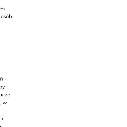
ęło
 osób.
ń -
mpy
łacze
y, w
ci
e