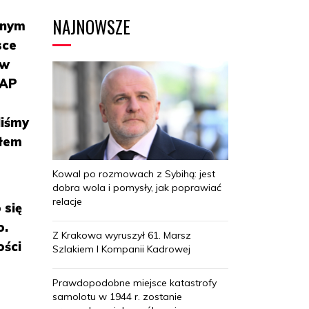
NAJNOWSZE
jnym
sce
 w
PAP
liśmy
ałem
Kowal po rozmowach z Sybihą: jest
dobra wola i pomysły, jak poprawiać
relacje
 się
o.
Z Krakowa wyruszył 61. Marsz
ości
Szlakiem I Kompanii Kadrowej
Prawdopodobne miejsce katastrofy
samolotu w 1944 r. zostanie