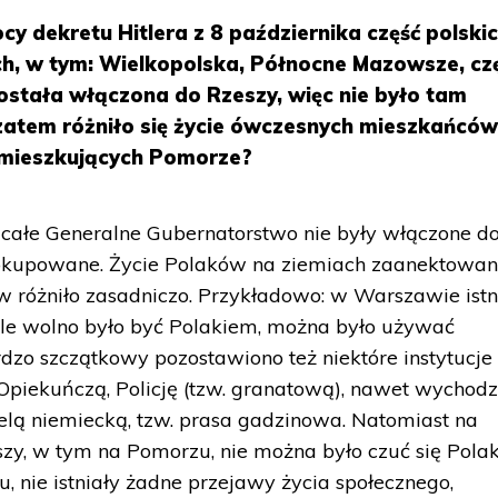
cy dekretu Hitlera z 8 października część polski
ch, w tym: Wielkopolska, Północne Mazowsze, cz
ostała włączona do Rzeszy, więc nie było tam
 zatem różniło się życie ówczesnych mieszkańców
mieszkujących Pomorze?
ałe Generalne Gubernatorstwo nie były włączone do 
y okupowane. Życie Polaków na ziemiach zaanektowan
różniło zasadniczo. Przykładowo: w Warszawie istn
, ale wolno było być Polakiem, można było używać
rdzo szczątkowy pozostawiono też niektóre instytucje
Opiekuńczą, Policję (tzw. granatową), nawet wychodz
telą niemiecką, tzw. prasa gadzinowa. Natomiast na
eszy, w tym na Pomorzu, nie można było czuć się Pola
, nie istniały żadne przejawy życia społecznego,