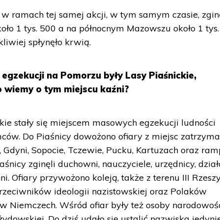
w ramach tej samej akcji, w tym samym czasie, zgin
około 1 tys. 500 a na północnym Mazowszu około 1 tys.
liwiej spłynęło krwią.
egzekucji na Pomorzu były Lasy Piaśnickie,
o wiemy o tym miejscu kaźni?
kie stały się miejscem masowych egzekucji ludności
ców. Do Piaśnicy dowożono ofiary z miejsc zatrzyma
 Gdyni, Sopocie, Tczewie, Pucku, Kartuzach oraz ra
nicy zginęli duchowni, nauczyciele, urzędnicy, dzia
inni. Ofiary przywożono koleją, także z terenu III Rzesz
przeciwników ideologii nazistowskiej oraz Polaków
w Niemczech. Wśród ofiar były też osoby narodowoś
żydowskiej. Do dziś udało się ustalić nazwiska jedyni