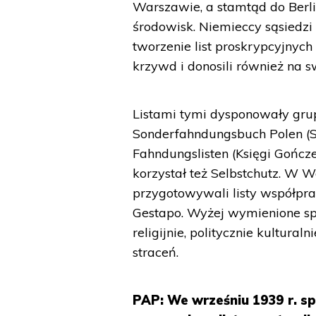
Warszawie, a stamtąd do Berlina
środowisk. Niemieccy sąsiedzi
tworzenie list proskrypcyjnyc
krzywd i donosili również na s
Listami tymi dysponowały grupy
Sonderfahndungsbuch Polen (S
Fahndungslisten (Księgi Gończe 
korzystał też Selbstchutz. W
przygotowywali listy współpr
Gestapo. Wyżej wymienione spi
religijnie, politycznie kultura
straceń.
PAP: We wrześniu 1939 r. sp