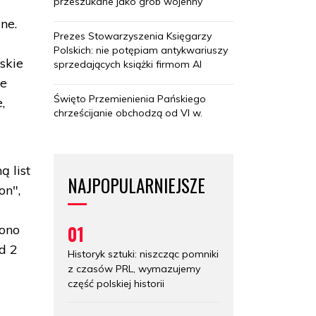
przeszukane jako grób wojenny
ne.
Prezes Stowarzyszenia Księgarzy
Polskich: nie potępiam antykwariuszy
skie
sprzedających książki firmom AI
ie
Święto Przemienienia Pańskiego
,
chrześcijanie obchodzą od VI w.
 list
NAJPOPULARNIEJSZE
on",
01
zono
d 2
Historyk sztuki: niszcząc pomniki
z czasów PRL, wymazujemy
część polskiej historii