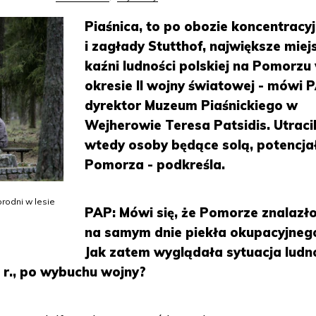
Piaśnica, to po obozie koncentracy
i zagłady Stutthof, największe miej
kaźni ludności polskiej na Pomorzu
okresie II wojny światowej - mówi 
dyrektor Muzeum Piaśnickiego w
Wejherowie Teresa Patsidis. Utraci
wtedy osoby będące solą, potencj
Pomorza - podkreśla.
brodni w lesie
PAP: Mówi się, że Pomorze znalazło
na samym dnie piekła okupacyjneg
Jak zatem wyglądała sytuacja ludn
 r., po wybuchu wojny?