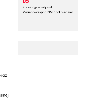
05
Kalwaryjski odpust
Wniebowzięcia NMP od niedzieli
oraz
esnej