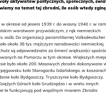
wały aktywistów politycznych, społecznych, świa
wiemy na temat tej zbrodni, ile osób wtedy zginę
 okresie od jesieni 1939 r. do wiosny 1940 r. w ra
polskim warstwom przywódczym, z rąk niemieckich
ys. osób. Do organizacji paramilitarnej Volksdeutscher
ało około 38 tys. mężczyzn narodowości niemieckiej.
schutz są odpowiedzialni za śmierć większości spośró
owanych na Pomorzu w tym okresie. Większych miej
sie było około 200. Masowych zbrodni dokonywano 
zpęgawsku koło Starogardu Gdańskiego, w koszarac
donie koło Bydgoszczy, Tryszczynie koło Bydgoszczy,
Księżych Górach koło Grudziądza i w wielu innych
ie te funkcjonują pod wspólnym mianem Zbrodni