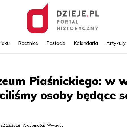
ieku
Rocznice
Postacie
Kalendaria
Artykuły
Przejdź
do
treści
eum Piaśnickiego: w w
aciliśmy osoby będące s
 22.12.2018
Wiadomości
,
Wywiady