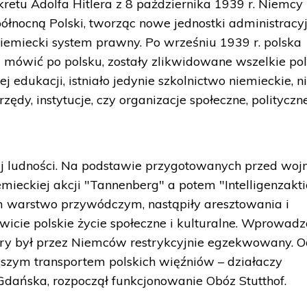
retu Adolfa Hitlera z 8 października 1939 r. Niemcy
ółnocną Polski, tworząc nowe jednostki administracyj
iemiecki system prawny. Po wrześniu 1939 r. polska
mówić po polsku, zostały zlikwidowane wszelkie pol
ej edukacji, istniało jedynie szkolnictwo niemieckie, n
ędy, instytucje, czy organizacje społeczne, polityczne
j ludności. Na podstawie przygotowanych przed wojną
mieckiej akcji "Tannenberg" a potem "Intelligenzakti
m warstwo przywódczym, nastąpiły aresztowania i
wicie polskie życie społeczne i kulturalne. Wprowad
óry był przez Niemców restrykcyjnie egzekwowany. O
wszym transportem polskich więźniów – działaczy
Gdańska, rozpoczął funkcjonowanie Obóz Stutthof.