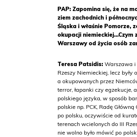
PAP: Zapomina się, że na mo
ziem zachodnich i północny
Śląska i właśnie Pomorze, z
okupacji niemieckiej...Czym
Warszawy od życia osób za
Teresa Patsidis:
Warszawa i c
Rzeszy Niemieckiej, lecz był
a okupowanych przez Niemców 
terror, łapanki czy egzekucje
polskiego języka, w sposób ba
polskie np. PCK, Radę Główną 
po polsku, oczywiście od kura
terenach wcielonych do III Rz
nie wolno było mówić po polsku