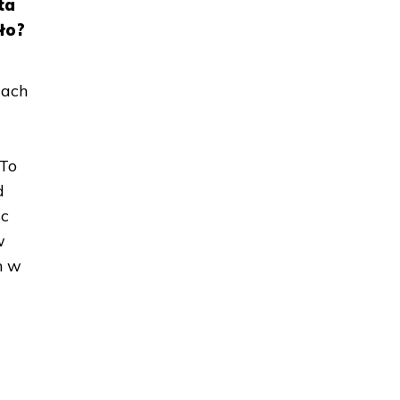
ta
ło?
mach
 To
d
sc
w
h w