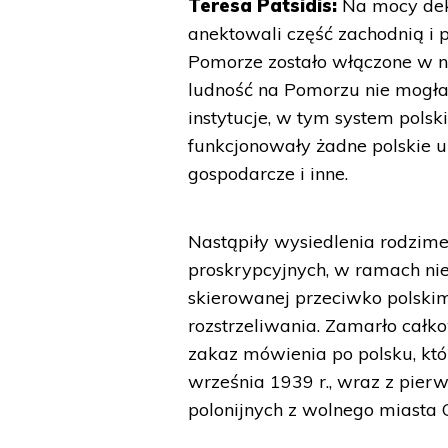
Teresa Patsidis:
Na mocy dek
anektowali część zachodnią i p
Pomorze zostało włączone w n
ludność na Pomorzu nie mogła 
instytucje, w tym system polski
funkcjonowały żadne polskie urz
gospodarcze i inne.
Nastąpiły wysiedlenia rodzime
proskrypcyjnych, w ramach nie
skierowanej przeciwko polski
rozstrzeliwania. Zamarło całko
zakaz mówienia po polsku, kt
września 1939 r., wraz z pier
polonijnych z wolnego miasta 