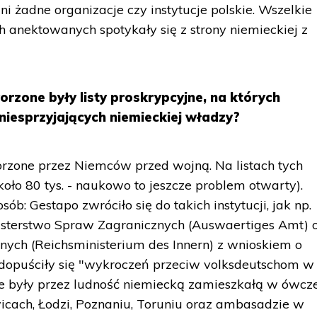
ni żadne organizacje czy instytucje polskie. Wszelkie
h anektowanych spotykały się z strony niemieckiej z
orzone były listy proskrypcyjne, na których
iesprzyjających niemieckiej władzy?
orzone przez Niemców przed wojną. Na listach tych
około 80 tys. - naukowo to jeszcze problem otwarty).
b: Gestapo zwróciło się do takich instytucji, jak np.
inisterstwo Spraw Zagranicznych (Auswaertiges Amt) 
ych (Reichsministerium des Innern) z wnioskiem o
 dopuściły się "wykroczeń przeciw volksdeutschom w
ne były przez ludność niemiecką zamieszkałą w ówcz
icach, Łodzi, Poznaniu, Toruniu oraz ambasadzie w