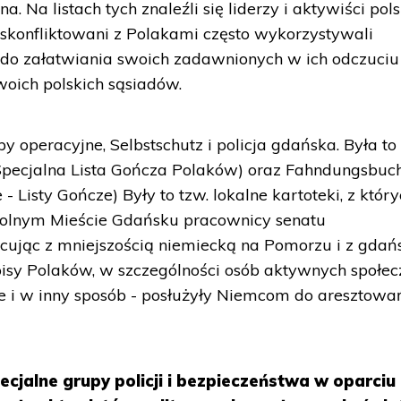
. Na listach tych znaleźli się liderzy i aktywiści pol
 skonfliktowani z Polakami często wykorzystywali
h do załatwiania swoich zadawnionych w ich odczuciu
woich polskich sąsiadów.
 operacyjne, Selbstschutz i policja gdańska. Była to
pecjalna Lista Gończa Polaków) oraz Fahndungsbuch
- Listy Gończe) Były to tzw. lokalne kartoteki, z któr
 Wolnym Mieście Gdańsku pracownicy senatu
acując z mniejszością niemiecką na Pomorzu i z gda
sy Polaków, w szczególności osób aktywnych społecz
lnie i w inny sposób - posłużyły Niemcom do aresztowań
ecjalne grupy policji i bezpieczeństwa w oparciu