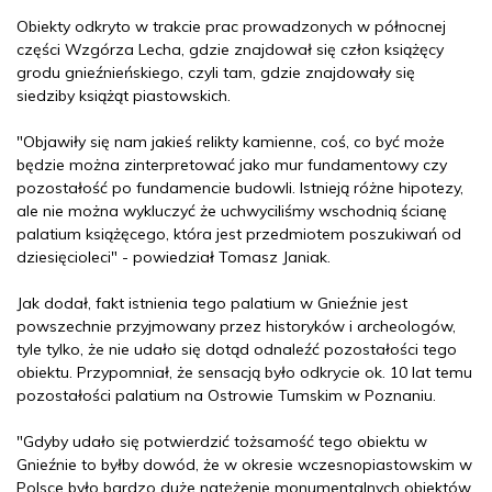
Obiekty odkryto w trakcie prac prowadzonych w północnej
części Wzgórza Lecha, gdzie znajdował się człon książęcy
grodu gnieźnieńskiego, czyli tam, gdzie znajdowały się
siedziby książąt piastowskich.
"Objawiły się nam jakieś relikty kamienne, coś, co być może
będzie można zinterpretować jako mur fundamentowy czy
pozostałość po fundamencie budowli. Istnieją różne hipotezy,
ale nie można wykluczyć że uchwyciliśmy wschodnią ścianę
palatium książęcego, która jest przedmiotem poszukiwań od
dziesięcioleci" - powiedział Tomasz Janiak.
Jak dodał, fakt istnienia tego palatium w Gnieźnie jest
powszechnie przyjmowany przez historyków i archeologów,
tyle tylko, że nie udało się dotąd odnaleźć pozostałości tego
obiektu. Przypomniał, że sensacją było odkrycie ok. 10 lat temu
pozostałości palatium na Ostrowie Tumskim w Poznaniu.
"Gdyby udało się potwierdzić tożsamość tego obiektu w
Gnieźnie to byłby dowód, że w okresie wczesnopiastowskim w
Polsce było bardzo duże natężenie monumentalnych obiektów