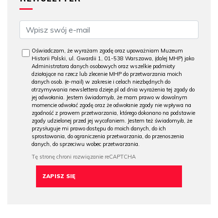
Oświadczam, że wyrażam zgodę oraz upoważniam Muzeum
Historii Polski, ul. Gwardii 1, 01-538 Warszawa, (dalej MHP) jako
Administratora danych osobowych oraz wszelkie podmioty
działające na rzecz lub zlecenie MHP do przetwarzania moich
danych osob. (e-mail) w zakresie i celach niezbędnych do
otrzymywania newslettera dzieje.pl od dnia wyrażenia tej zgody do
jej odwołania. Jestem świadomy/a, że mam prawo w dowolnym
momencie odwołać zgodę oraz że odwołanie zgody nie wpływa na
zgodność z prawem przetwarzania, którego dokonano na podstawie
zgody udzielonej przed jej wycofaniem. Jestem też świadomy/a, że
przysługuje mi prawo dostępu do moich danych, do ich
sprostowania, do ograniczenia przetwarzania, do przenoszenia
danych, do sprzeciwu wobec przetwarzania.