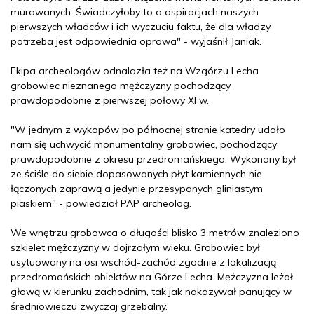
murowanych. Świadczyłoby to o aspiracjach naszych
pierwszych władców i ich wyczuciu faktu, że dla władzy
potrzeba jest odpowiednia oprawa" - wyjaśnił Janiak.
Ekipa archeologów odnalazła też na Wzgórzu Lecha
grobowiec nieznanego mężczyzny pochodzący
prawdopodobnie z pierwszej połowy XI w.
"W jednym z wykopów po północnej stronie katedry udało
nam się uchwycić monumentalny grobowiec, pochodzący
prawdopodobnie z okresu przedromańskiego. Wykonany był
ze ściśle do siebie dopasowanych płyt kamiennych nie
łączonych zaprawą a jedynie przesypanych gliniastym
piaskiem" - powiedział PAP archeolog.
We wnętrzu grobowca o długości blisko 3 metrów znaleziono
szkielet mężczyzny w dojrzałym wieku. Grobowiec był
usytuowany na osi wschód-zachód zgodnie z lokalizacją
przedromańskich obiektów na Górze Lecha. Mężczyzna leżał
głową w kierunku zachodnim, tak jak nakazywał panujący w
średniowieczu zwyczaj grzebalny.