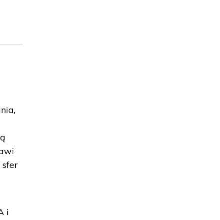
nia,
dą
bawi
 sfer
A i