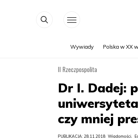
Wywiady
Polska w XX w
Search
II Rzeczpospolita
Dr I. Dadej:
uniwersyteta
czy mniej pr
PUBLIKACJA: 28.11.2018
Wiadomości
,
E