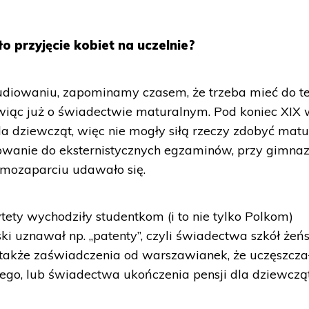
o przyjęcie kobiet na uczelnie?
diowaniu, zapominamy czasem, że trzeba mieć do t
ówiąc już o świadectwie maturalnym. Pod koniec XIX
la dziewcząt, więc nie mogły siłą rzeczy zdobyć mat
towanie do eksternistycznych egzaminów, przy gimna
amozaparciu udawało się.
ty wychodziły studentkom (i to nie tylko Polkom)
ki uznawał np. „patenty”, czyli świadectwa szkół żeńs
także zaświadczenia od warszawianek, że uczęszcza
go, lub świadectwa ukończenia pensji dla dziewcząt