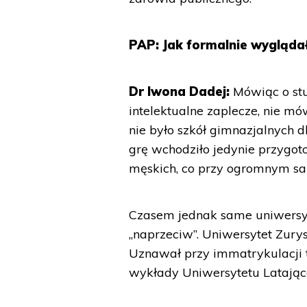
PAP: Jak formalnie wyglądał
Dr Iwona Dadej:
Mówiąc o stu
intelektualne zaplecze, nie m
nie było szkół gimnazjalnych d
grę wchodziło jedynie przygo
męskich, co przy ogromnym s
Czasem jednak same uniwersyte
„naprzeciw”. Uniwersytet Zurys
Uznawał przy immatrykulacji 
wykłady Uniwersytetu Latające