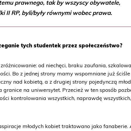
temu prawnego, tak by wszyscy obywatele,
ki II RP, byli/były równymi wobec prawa.
zeganie tych studentek przez społeczeństwo?
różnicowanie: od niechęci, braku zaufania, szkalowa
ności. Bo z jednej strony mamy wspomniane już ściśle
eczny nad kobietą, a z drugiej strony pojedynczą mło
za granice na uniwersytet. Przecież w ten sposób poz
ości kontrolowania wszystkich, naprawdę wszystkich,
 aspiracje młodych kobiet traktowano jako fanaberie. 