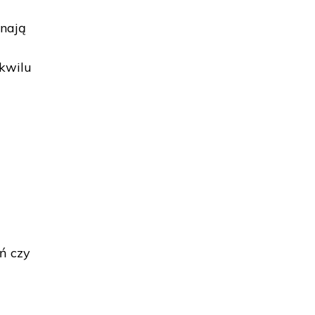
ynają
zkwilu
ń czy