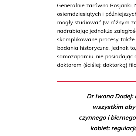
Generalnie zarówno Rosjanki, N
osiemdziesiątych i późniejszy
mogły studiować (w różnym zakr
nadrabiając jednakże zaległoś
skomplikowane procesy, także
badania historyczne. Jednak to
samozaparciu, nie posiadając o
doktorem (ściślej: doktorką) fi
Dr Iwona Dadej: 
wszystkim oby
czynnego i bierneg
kobiet: regulac