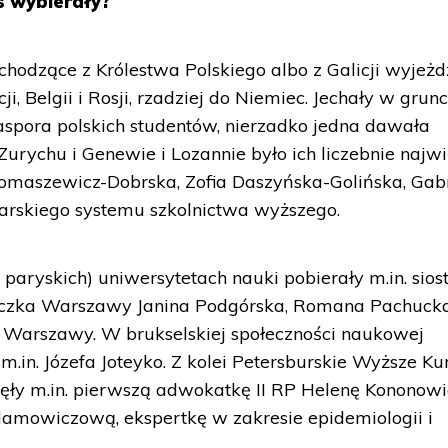
s wybierały?
chodzące z Królestwa Polskiego albo z Galicji wyjeżd
ji, Belgii i Rosji, rzadziej do Niemiec. Jechały w grunc
iaspora polskich studentów, nierzadko jedna dawała
Zurychu i Genewie i Lozannie było ich liczebnie najwi
Tomaszewicz-Dobrska, Zofia Daszyńska-Golińska, Gab
jcarskiego systemu szkolnictwa wyższego.
 paryskich) uniwersytetach nauki pobierały m.in. sios
iczka Warszawy Janina Podgórska, Romana Pachucka
 Warszawy. W brukselskiej społeczności naukowej
m.in. Józefa Joteyko. Z kolei Petersburskie Wyższe Ku
ęły m.in. pierwszą adwokatkę II RP Helenę Kononowi
amowiczową, ekspertkę w zakresie epidemiologii i