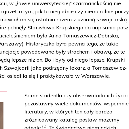
jscu, w „ławie uniwersyteckiej” szarmanckością nie
y do gazet, o tym, jak to niegodnie czy niemoralnie pocz
stanawiałam się ostatnio razem z uznaną szwajcarską
óre pchnęły Stanisława Krupskiego do napisania pas
h ucieleśnieniem była Anna Tomaszewicz-Dobrska,
arszawy). Historyczka była pewna tego, że takie
nuncjacje powodowane były strachem i obawą, że te
dą lepsze niż on. Bo i były od niego lepsze. Krupski
h Szwajcarii jako podrzędny lekarz, a Tomaszewicz-
i osiedliła się i praktykowała w Warszawie.
Same studentki czy obserwatorki ich życia
pozostawiły wiele dokumentów, wspomnie
literatury, w których ten cały bardzo
zróżnicowany katalog postaw możemy
odnaleźć. Te świadectwa niemieckich,