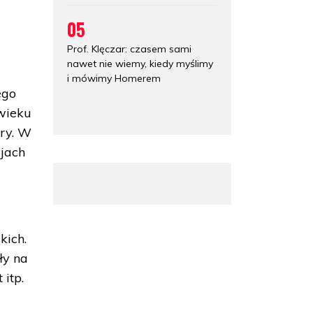
05
Prof. Klęczar: czasem sami
nawet nie wiemy, kiedy myślimy
i mówimy Homerem
ego
 wieku
ury. W
zjach
kich.
ły na
 itp.