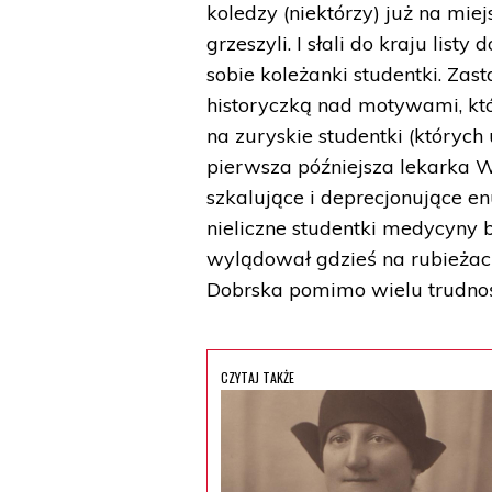
koledzy (niektórzy) już na mie
grzeszyli. I słali do kraju list
sobie koleżanki studentki. Za
historyczką nad motywami, kt
na zuryskie studentki (któryc
pierwsza późniejsza lekarka W
szkalujące i deprecjonujące e
nieliczne studentki medycyny bę
wylądował gdzieś na rubieżac
Dobrska pomimo wielu trudnośc
CZYTAJ TAKŻE