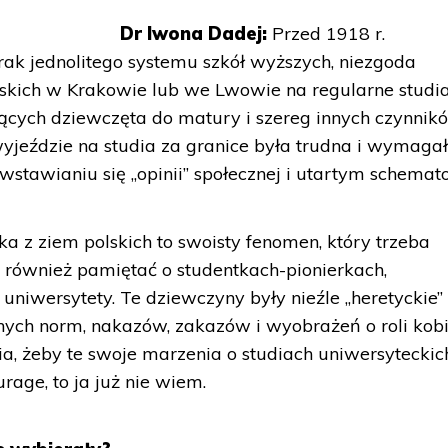
Dr Iwona Dadej:
Przed 1918 r.
rak jednolitego systemu szkół wyższych, niezgoda
lskich w Krakowie lub we Lwowie na regularne studi
jących dziewczęta do matury i szereg innych czynnik
wyjeździe na studia za granice była trudna i wymagał
wstawianiu się „opinii” społecznej i utartym schema
a z ziem polskich to swoisty fenomen, który trzeba
 również pamiętać o studentkach-pionierkach,
uniwersytety. Te dziewczyny były nieźle „heretyckie”
ych norm, nakazów, zakazów i wyobrażeń o roli kobie
ia, żeby te swoje marzenia o studiach uniwersyteckic
ourage, to ja już nie wiem.