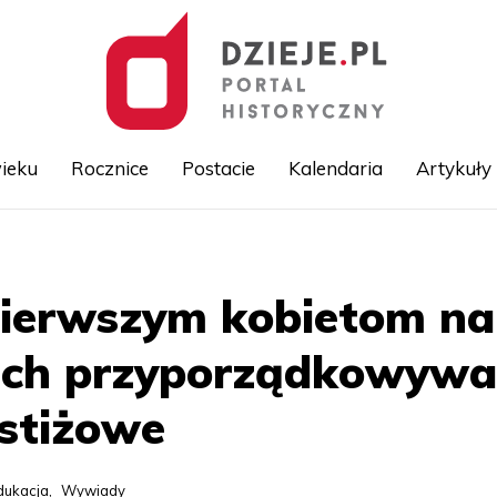
ieku
Rocznice
Postacie
Kalendaria
Artykuły
Przejdź
do
treści
 pierwszym kobietom na
ch przyporządkowywan
estiżowe
dukacja
,
Wywiady