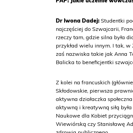
PAP: Jakie uczelnie wówcza
Dr Iwona Dadej:
Studentki po
najczęściej do Szwajcarii, Franc
rzeczy tam, gdzie silna była d
przykład wielu innym. I tak, w 
zaś nazwiska takie jak Anna 
Balicka to beneficjentki szwa
Z kolei na francuskich (głównie
Skłodowskie, pierwsza prawn
aktywna działaczka społeczna
aktywną i kreatywną siłą była 
Naukowe dla Kobiet przyciągn
Wiewiórską czy Stanisławę Ad
zdrowia publicznego.