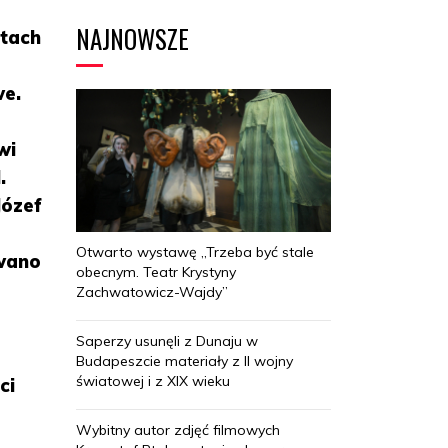
NAJNOWSZE
etach
we.
wi
.
Józef
Otwarto wystawę „Trzeba być stale
awano
obecnym. Teatr Krystyny
Zachwatowicz-Wajdy”
Saperzy usunęli z Dunaju w
Budapeszcie materiały z II wojny
światowej i z XIX wieku
ci
Wybitny autor zdjęć filmowych