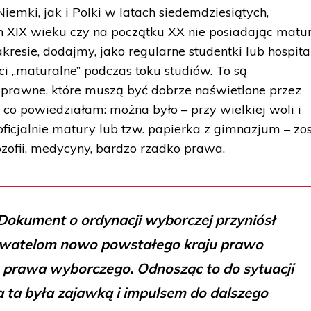
iemki, jak i Polki w latach siedemdziesiątych,
ch XIX wieku czy na początku XX nie posiadając matur
esie, dodajmy, jako regularne studentki lub hospitan
ci „maturalne” podczas toku studiów. To są
 prawne, które muszą być dobrze naświetlone przez
, co powiedziałam: można było – przy wielkiej woli i
ficjalnie matury lub tzw. papierka z gimnazjum – zo
lozofii, medycyny, bardzo rzadko prawa.
Dokument o ordynacji wyborczej przyniósł
watelom nowo powstałego kraju prawo
o prawa wyborczego. Odnosząc to do sytuacji
ja ta była zajawką i impulsem do dalszego