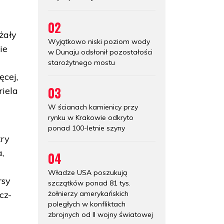
02
żały
Wyjątkowo niski poziom wody
ie
w Dunaju odsłonił pozostałości
starożytnego mostu
ęcej,
03
riela
W ścianach kamienicy przy
rynku w Krakowie odkryto
ponad 100-letnie szyny
try
,
04
Władze USA poszukują
rsy
szczątków ponad 81 tys.
żołnierzy amerykańskich
cz-
poległych w konfliktach
zbrojnych od II wojny światowej