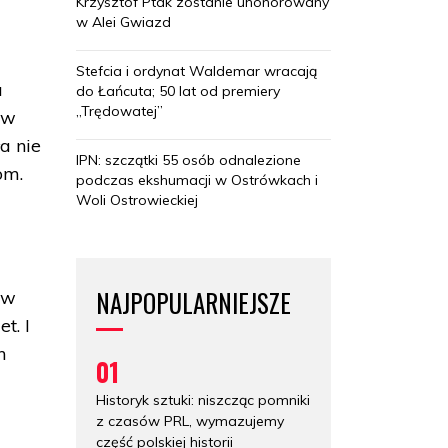
Krzysztof Ptak zostanie uhonorowany
w Alei Gwiazd
Stefcia i ordynat Waldemar wracają
a
do Łańcuta; 50 lat od premiery
„Trędowatej”
ów
a nie
IPN: szczątki 55 osób odnalezione
tom.
podczas ekshumacji w Ostrówkach i
Woli Ostrowieckiej
NAJPOPULARNIEJSZE
 w
t. I
h
01
Historyk sztuki: niszcząc pomniki
z czasów PRL, wymazujemy
część polskiej historii