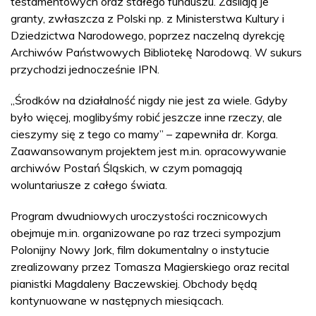
testamentowych oraz stałego funduszu. Zasilają je
granty, zwłaszcza z Polski np. z Ministerstwa Kultury i
Dziedzictwa Narodowego, poprzez naczelną dyrekcję
Archiwów Państwowych Bibliotekę Narodową. W sukurs
przychodzi jednocześnie IPN.
„Środków na działalność nigdy nie jest za wiele. Gdyby
było więcej, moglibyśmy robić jeszcze inne rzeczy, ale
cieszymy się z tego co mamy” – zapewniła dr. Korga.
Zaawansowanym projektem jest m.in. opracowywanie
archiwów Postań Śląskich, w czym pomagają
woluntariusze z całego świata.
Program dwudniowych uroczystości rocznicowych
obejmuje m.in. organizowane po raz trzeci sympozjum
Polonijny Nowy Jork, film dokumentalny o instytucie
zrealizowany przez Tomasza Magierskiego oraz recital
pianistki Magdaleny Baczewskiej. Obchody będą
kontynuowane w następnych miesiącach.