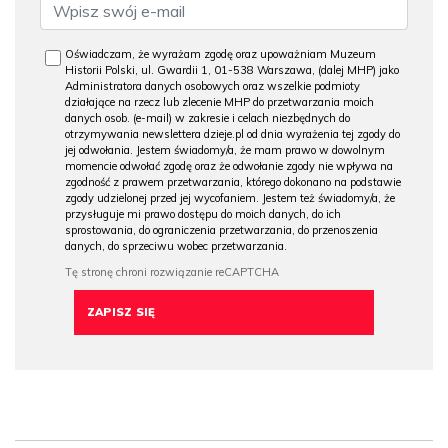
Oświadczam, że wyrażam zgodę oraz upoważniam Muzeum
Historii Polski, ul. Gwardii 1, 01-538 Warszawa, (dalej MHP) jako
Administratora danych osobowych oraz wszelkie podmioty
działające na rzecz lub zlecenie MHP do przetwarzania moich
danych osob. (e-mail) w zakresie i celach niezbędnych do
otrzymywania newslettera dzieje.pl od dnia wyrażenia tej zgody do
jej odwołania. Jestem świadomy/a, że mam prawo w dowolnym
momencie odwołać zgodę oraz że odwołanie zgody nie wpływa na
zgodność z prawem przetwarzania, którego dokonano na podstawie
zgody udzielonej przed jej wycofaniem. Jestem też świadomy/a, że
przysługuje mi prawo dostępu do moich danych, do ich
sprostowania, do ograniczenia przetwarzania, do przenoszenia
danych, do sprzeciwu wobec przetwarzania.