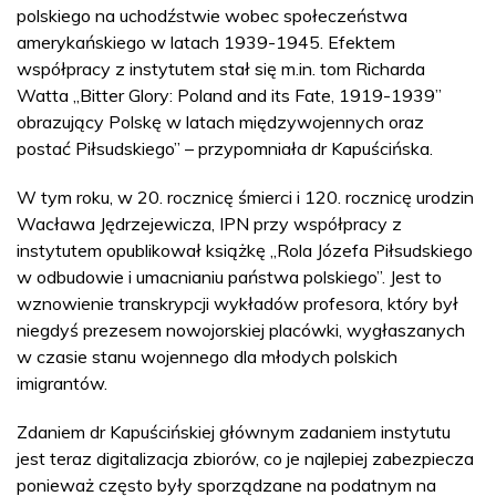
polskiego na uchodźstwie wobec społeczeństwa
amerykańskiego w latach 1939-1945. Efektem
współpracy z instytutem stał się m.in. tom Richarda
Watta „Bitter Glory: Poland and its Fate, 1919-1939”
obrazujący Polskę w latach międzywojennych oraz
postać Piłsudskiego” – przypomniała dr Kapuścińska.
W tym roku, w 20. rocznicę śmierci i 120. rocznicę urodzin
Wacława Jędrzejewicza, IPN przy współpracy z
instytutem opublikował książkę „Rola Józefa Piłsudskiego
w odbudowie i umacnianiu państwa polskiego”. Jest to
wznowienie transkrypcji wykładów profesora, który był
niegdyś prezesem nowojorskiej placówki, wygłaszanych
w czasie stanu wojennego dla młodych polskich
imigrantów.
Zdaniem dr Kapuścińskiej głównym zadaniem instytutu
jest teraz digitalizacja zbiorów, co je najlepiej zabezpiecza
ponieważ często były sporządzane na podatnym na