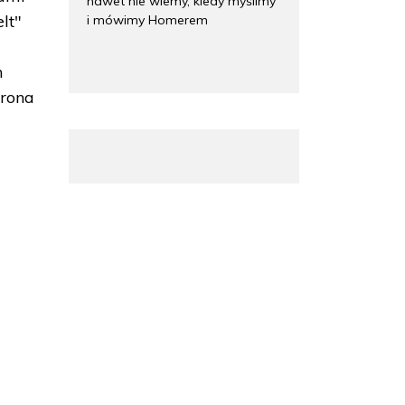
nawet nie wiemy, kiedy myślimy
lt"
i mówimy Homerem
m
trona