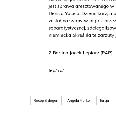
jest sprawa aresztowanego w T
Deniza Yucela. Dziennikarz, m
został nazwany w piątek prze
separatystycznej, zdelegalizow
niemiecka określiła te zarzuty 
Z Berlina Jacek Lepiarz (PAP)
lep/ ro/
Recep Erdogan
Angela Merkel
Turcja