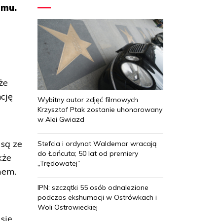
zmu.
że
cję
Wybitny autor zdjęć filmowych
Krzysztof Ptak zostanie uhonorowany
w Alei Gwiazd
 są ze
Stefcia i ordynat Waldemar wracają
do Łańcuta; 50 lat od premiery
kże
„Trędowatej”
mem.
IPN: szczątki 55 osób odnalezione
podczas ekshumacji w Ostrówkach i
Woli Ostrowieckiej
się