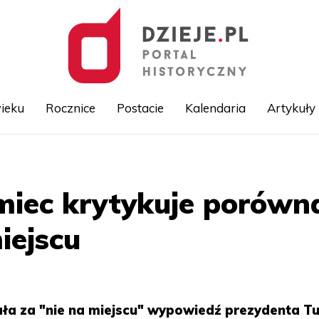
ieku
Rocznice
Postacie
Kalendaria
Artykuły
Przejdź
do
treści
miec krytykuje porówn
iejscu
ła za "nie na miejscu" wypowiedź prezydenta Tu