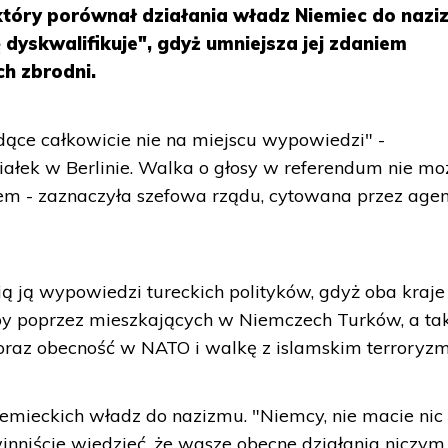
tóry porównał działania władz Niemiec do nazi
dyskwalifikuje", gdyż umniejsza jej zdaniem
ch zbrodni.
ące całkowicie nie na miejscu wypowiedzi" -
ałek w Berlinie. Walka o głosy w referendum nie mo
m - zaznaczyła szefowa rządu, cytowana przez agen
ą ją wypowiedzi tureckich polityków, gdyż oba kraje
żby poprzez mieszkających w Niemczech Turków, a ta
 oraz obecność w NATO i walkę z islamskim terroryz
emieckich władz do nazizmu. "Niemcy, nie macie nic
nniście wiedzieć, że wasze obecne działania niczym 