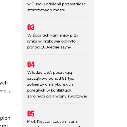
w Dunaju odsłonił pozostałości
starożytnego mostu
03
W ścianach kamienicy przy
rynku w Krakowie odkryto
ponad 100-letnie szyny
04
Władze USA poszukują
d
szczątków ponad 81 tys.
ych
żołnierzy amerykańskich
nia z
poległych w konfliktach
zbrojnych od II wojny światowej
05
ąpień
Prof. Klęczar: czasem sami
ami