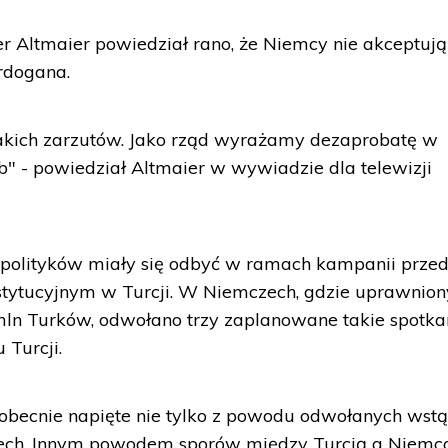
er Altmaier powiedział rano, że Niemcy nie akceptują
rdogana.
takich zarzutów. Jako rząd wyrażamy dezaprobatę w
" - powiedział Altmaier w wywiadzie dla telewizji
 polityków miały się odbyć w ramach kampanii prze
tytucyjnym w Turcji. W Niemczech, gdzie uprawnion
mln Turków, odwołano trzy zaplanowane takie spotka
 Turcji.
 obecnie napięte nie tylko z powodu odwołanych wst
zech. Innym powodem sporów między Turcją a Niemc