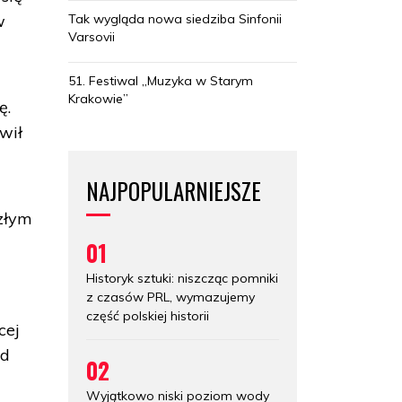
Tak wygląda nowa siedziba Sinfonii
w
Varsovii
51. Festiwal „Muzyka w Starym
Krakowie”
ę.
wił
NAJPOPULARNIEJSZE
szłym
01
Historyk sztuki: niszcząc pomniki
z czasów PRL, wymazujemy
część polskiej historii
cej
ad
02
Wyjątkowo niski poziom wody