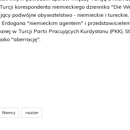
urcji korespondenta niemieckiego dziennika "Die We
ający podwójne obywatelstwo - niemieckie i tureckie,
z Erdogana "niemieckim agentem" i przedstawiciele
anej w Turcji Partii Pracujących Kurdystanu (PKK). S
jako "aberrację".
Niemcy
nazizm