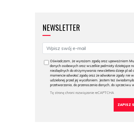
NEWSLETTER
Oświadczam, że wyrażam zgodę oraz upoważniam Muzeu
danych osobowych oraz wszelkie podmioty działające na
niezbędnych do otrzymywania newslettera dzieje.pl od
momencie odwołać zgodę oraz że odwołanie zgody nie 
udzielonej przed jej wycofaniem. Jestem też świadomy/a
przetwarzania, do przenoszenia danych, do sprzeciwu 