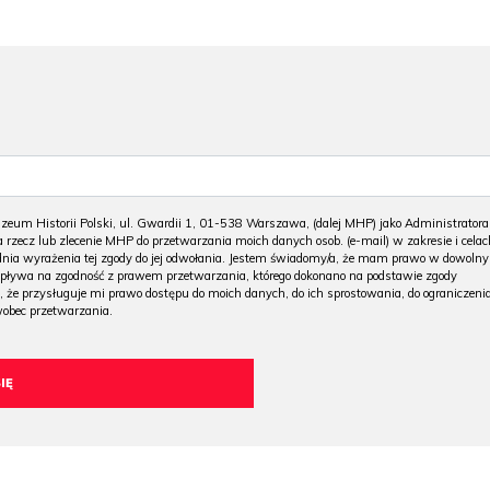
m Historii Polski, ul. Gwardii 1, 01-538 Warszawa, (dalej MHP) jako Administratora
 rzecz lub zlecenie MHP do przetwarzania moich danych osob. (e-mail) w zakresie i celac
 dnia wyrażenia tej zgody do jej odwołania. Jestem świadomy/a, że mam prawo w dowoln
wpływa na zgodność z prawem przetwarzania, którego dokonano na podstawie zgody
, że przysługuje mi prawo dostępu do moich danych, do ich sprostowania, do ograniczeni
wobec przetwarzania.