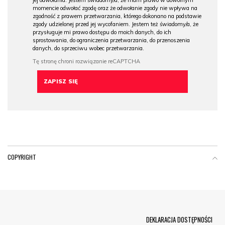
jej odwołania. Jestem świadomy/a, że mam prawo w dowolnym
momencie odwołać zgodę oraz że odwołanie zgody nie wpływa na
zgodność z prawem przetwarzania, którego dokonano na podstawie
zgody udzielonej przed jej wycofaniem. Jestem też świadomy/a, że
przysługuje mi prawo dostępu do moich danych, do ich
sprostowania, do ograniczenia przetwarzania, do przenoszenia
danych, do sprzeciwu wobec przetwarzania.
COPYRIGHT
Menu Footer
DEKLARACJA DOSTĘPNOŚCI