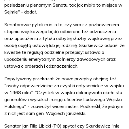
posiedzeniu plenarnym Senatu, tak jak miało to miejsce w
Sejmie" - dodał.
Senatorowie pytali m.in. o to, czy wraz z pozbawieniem
stopnia wojskowego będą odbierane też odznaczenia
oraz uposażenia z tytułu odbytej służby wojskowej przez
osobę objętą ustawę lub jej rodzinę. Skurkiewicz odparł, że
kwestie te regulują oddzielne przepisy: ustawa o
uposażeniu emerytalnym żołnierzy zawodowych oraz
ustawa o orderach i odznaczeniach.
Dopytywany przekazał, że nowe przepisy obejmą też
"osoby odpowiedzialne za czystki antysemickie w wojsku
w 1968 roku". "Czystek w wojsku dokonywało około stu
generałów i wysokich rangą oficerów Ludowego Wojska
Polskiego" - zauważył wiceminister. Podkreślił, że jednym
z nich jest sam gen. Wojciech Jaruzelski.
Senator Jan Filip Libicki (PO) spytał czy Skurkiewicz "nie