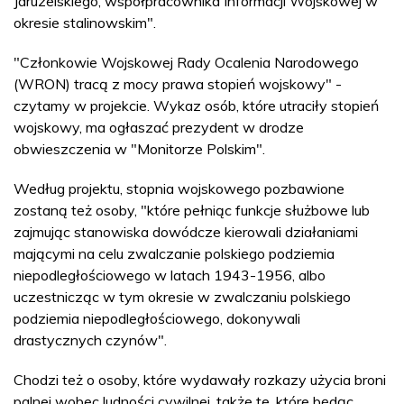
Jaruzelskiego, współpracownika Informacji Wojskowej w
okresie stalinowskim".
"Członkowie Wojskowej Rady Ocalenia Narodowego
(WRON) tracą z mocy prawa stopień wojskowy" -
czytamy w projekcie. Wykaz osób, które utraciły stopień
wojskowy, ma ogłaszać prezydent w drodze
obwieszczenia w "Monitorze Polskim".
Według projektu, stopnia wojskowego pozbawione
zostaną też osoby, "które pełniąc funkcje służbowe lub
zajmując stanowiska dowódcze kierowali działaniami
mającymi na celu zwalczanie polskiego podziemia
niepodległościowego w latach 1943-1956, albo
uczestnicząc w tym okresie w zwalczaniu polskiego
podziemia niepodległościowego, dokonywali
drastycznych czynów".
Chodzi też o osoby, które wydawały rozkazy użycia broni
palnej wobec ludności cywilnej, także te, które będąc