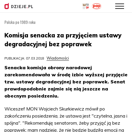
Polska po 1989 roku
Przejdź
do
Komisja senacka za przyjęciem ustawy
treści
degradacyjnej bez poprawek
Wiadomości
PUBLIKACJA: 07.03.2018
Senacka komisja obrony narodowej
zarekomendowała w środę izbie wyższej przyjęcie
tzw. ustawy degradacyjnej bez poprawek. Senat
prawdopodobnie zajmie się nią jeszcze na
obecnym posiedzeniu.
Wiceszef MON Wojciech Skurkiewicz mówił po
zakończeniu posiedzenia, że ustawa jest "czytelna, jasna i
spójna". "Rekomenduję senatorom, żeby przyjąć ją bez
poprawek; mam nadzieję, że nie będzie budziła emocji na