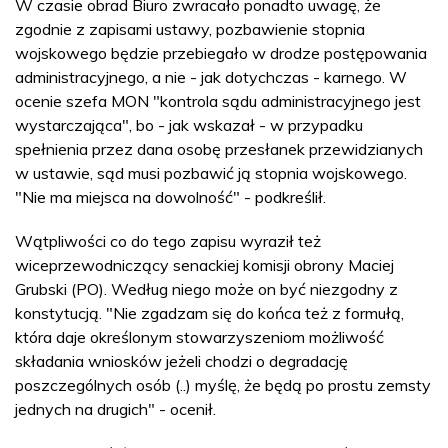
W czasie obrad Biuro zwracało ponadto uwagę, że
zgodnie z zapisami ustawy, pozbawienie stopnia
wojskowego będzie przebiegało w drodze postępowania
administracyjnego, a nie - jak dotychczas - karnego. W
ocenie szefa MON "kontrola sądu administracyjnego jest
wystarczająca", bo - jak wskazał - w przypadku
spełnienia przez dana osobę przesłanek przewidzianych
w ustawie, sąd musi pozbawić ją stopnia wojskowego.
"Nie ma miejsca na dowolność" - podkreślił.
Wątpliwości co do tego zapisu wyraził też
wiceprzewodniczący senackiej komisji obrony Maciej
Grubski (PO). Według niego może on być niezgodny z
konstytucją. "Nie zgadzam się do końca też z formułą,
która daje określonym stowarzyszeniom możliwość
składania wniosków jeżeli chodzi o degradację
poszczególnych osób (..) myślę, że będą po prostu zemsty
jednych na drugich" - ocenił.