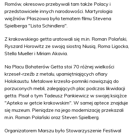
Romów, okresowo przebywali tam także Polacy i
przedstawiciele innych narodowości. Martyrologia
więźniów Płaszowa była tematem filmu Stevena
Spielberga "Lista Schindlera".
Z krakowskiego getta uratowali się m.in. Roman Polański,
Ryszard Horowitz ze swoją siostrą Niusią, Roma Ligocka,
Stella Mueller i Miriam Akavia.
Na Placu Bohaterów Getta stoi 70 różnej wielkości
krzeseł-rzeźb z metalu, upamiętniających ofiary
Holokaustu. Metalowe krzesła-pomniki nawiązują do
porzuconych mebli, zalegających plac podczas likwidacji
getta. Pisał o tym Tadeusz Pankiewicz w swojej książce
"Apteka w getcie krakowskim". W samej aptece znajduje
się muzeum. Pieniądze na jego modernizację przekazali
m.in. Roman Polański oraz Steven Spielberg.
Organizatorem Marszu było Stowarzyszenie Festiwal