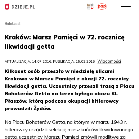
Holokaust
Przejdź
do
Kraków: Marsz Pamięci w 72. rocznicę
treści
likwidacji getta
Wiadomości
AKTUALIZACJA: 14.07.2016, PUBLIKACJA: 15.03.2015
Kilkaset osób przeszło w niedzielę ulicami
Krakowa w Marszu Pamięci z okazji 72. rocznicy
likwidacji getta. Uczestnicy przeszli trasą z Placu
Bohaterów Getta na teren byłego obozu KL
Płaszów, którą podczas okupacji hitlerowcy
prowadzili Żydów.
Na Placu Bohaterów Getta, na którym w marcu 1943 r.
hitlerowcy urządzili selekcję mieszkańców likwidowanego
getta, uczestnicy Marszu Pamięci zmówili modlitwę za