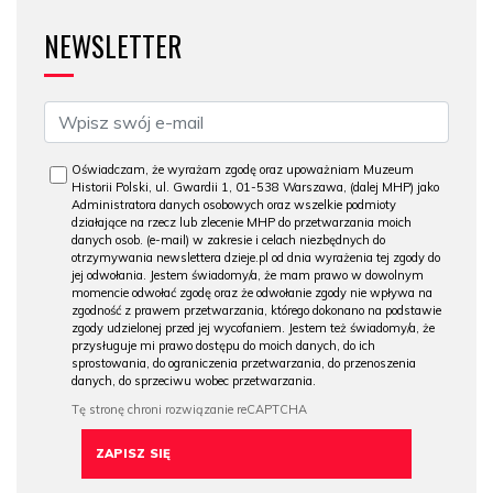
NEWSLETTER
Oświadczam, że wyrażam zgodę oraz upoważniam Muzeum
Historii Polski, ul. Gwardii 1, 01-538 Warszawa, (dalej MHP) jako
Administratora danych osobowych oraz wszelkie podmioty
działające na rzecz lub zlecenie MHP do przetwarzania moich
danych osob. (e-mail) w zakresie i celach niezbędnych do
otrzymywania newslettera dzieje.pl od dnia wyrażenia tej zgody do
jej odwołania. Jestem świadomy/a, że mam prawo w dowolnym
momencie odwołać zgodę oraz że odwołanie zgody nie wpływa na
zgodność z prawem przetwarzania, którego dokonano na podstawie
zgody udzielonej przed jej wycofaniem. Jestem też świadomy/a, że
przysługuje mi prawo dostępu do moich danych, do ich
sprostowania, do ograniczenia przetwarzania, do przenoszenia
danych, do sprzeciwu wobec przetwarzania.