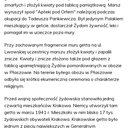
zmarłych i złożyli kwiaty pod tablicą pamiątkową. Marsz
wyruszył spod "Apteki pod Orłem" należącej podczas
okupacji do Tadeusza Pankiewicza. Był jedynym Polakiem
mieszkający w getcie, dostarczał Żydom żywność, leki i
pomagał im w ucieczce poza mury.
Przy zachowanym fragmencie muru getta na ul.
Lwowskiej uczestnicy marszu złożyli kwiaty i zapalili
znicze. Kwiaty i znicze złożono także pod głazem z
tablicą upamiętniającą Żydów pomordowanych w obozie
w Płaszowie. Na terenie byłego obozu w Płaszowie
odbyła się krótka ekumeniczna ceremonia o charakterze
religijnym.
Przed wojną społeczność żydowska stanowiła jedną
czwartą mieszkańców Krakowa. Niemcy utworzyli tam
getto w marcu 1941 r. Mieszkało w nim blisko 17 tys.
żydowskich obywateli Krakowa. Krakowskie getto było
jednym z pięciu największych w Generalnym