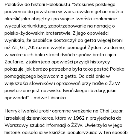
Polaków do historii Holokaustu. "Stosunek polskiego
podziemia do powstania w warszawskim getcie można
określić jako obojętny i po wojnie Iwański znakomicie
wyczuł koniunkturę, zapotrzebowanie na narrację o
polsko-żydowskim braterstwie. Z jego opowieści
wynikało, że osobiście dostarczył do getta więcej broni
niż AL, GL, AK razem wzięte, pomagał Żydom za darmo,
w walce u ich boku stracił dwóch synów, brata i ojca.
Zaufanie, z jakim jego opowieści przyjęli historycy
pokazuje, jak bardzo potrzebna była taka postać Polaka
pomagającego bojowcom z getta. Do dziś dnia w
większości słowników i opracowań przy haśle o ŻZW
powtarzane jest nazwisko Iwańskiego i bzdury, jakie
opowiadał" - mówił Libionka.
Henryk Iwański zrobił ogromne wrażenie na Chai Lazar,
izraelskiej dziennikarce, która w 1962 r. przyjechała do
Warszawy szukać informacji o ŻZW. Uwierzyła w jego
historię, opisała ją w książce, popularyzując w ten sposób