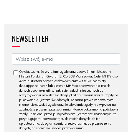
NEWSLETTER
Oświadczam, że wyrażam zgodę oraz upoważniam Muzeum
Historii Polski, ul. Gwardii 1, 01-538 Warszawa, (dalej MHP) jako
Administratora danych osobowych oraz wszelkie podmioty
działające na rzecz lub zlecenie MHP do przetwarzania moich
danych osob. (e-mail) w zakresie i celach niezbędnych do
otrzymywania newslettera dzieje.pl od dnia wyrażenia tej zgody do
jej odwołania. Jestem świadomy/a, że mam prawo w dowolnym
momencie odwołać zgodę oraz że odwołanie zgody nie wpływa na
zgodność z prawem przetwarzania, którego dokonano na podstawie
zgody udzielonej przed jej wycofaniem. Jestem też świadomy/a, że
przysługuje mi prawo dostępu do moich danych, do ich
sprostowania, do ograniczenia przetwarzania, do przenoszenia
danych, do sprzeciwu wobec przetwarzania.