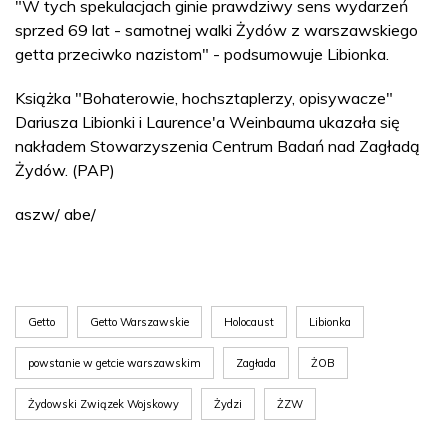
"W tych spekulacjach ginie prawdziwy sens wydarzeń
sprzed 69 lat - samotnej walki Żydów z warszawskiego
getta przeciwko nazistom" - podsumowuje Libionka.
Książka "Bohaterowie, hochsztaplerzy, opisywacze"
Dariusza Libionki i Laurence'a Weinbauma ukazała się
nakładem Stowarzyszenia Centrum Badań nad Zagładą
Żydów. (PAP)
aszw/ abe/
Getto
Getto Warszawskie
Holocaust
Libionka
powstanie w getcie warszawskim
Zagłada
ŻOB
Żydowski Związek Wojskowy
Żydzi
ŻZW