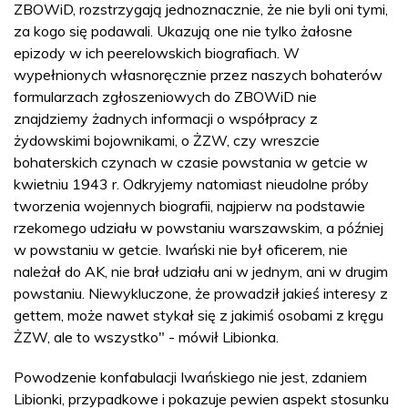
ZBOWiD, rozstrzygają jednoznacznie, że nie byli oni tymi,
za kogo się podawali. Ukazują one nie tylko żałosne
epizody w ich peerelowskich biografiach. W
wypełnionych własnoręcznie przez naszych bohaterów
formularzach zgłoszeniowych do ZBOWiD nie
znajdziemy żadnych informacji o współpracy z
żydowskimi bojownikami, o ŻZW, czy wreszcie
bohaterskich czynach w czasie powstania w getcie w
kwietniu 1943 r. Odkryjemy natomiast nieudolne próby
tworzenia wojennych biografii, najpierw na podstawie
rzekomego udziału w powstaniu warszawskim, a później
w powstaniu w getcie. Iwański nie był oficerem, nie
należał do AK, nie brał udziału ani w jednym, ani w drugim
powstaniu. Niewykluczone, że prowadził jakieś interesy z
gettem, może nawet stykał się z jakimiś osobami z kręgu
ŻZW, ale to wszystko" - mówił Libionka.
Powodzenie konfabulacji Iwańskiego nie jest, zdaniem
Libionki, przypadkowe i pokazuje pewien aspekt stosunku