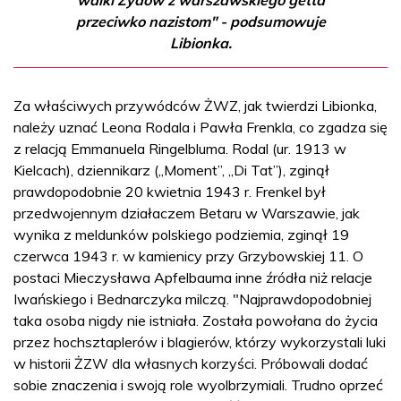
przeciwko nazistom" - podsumowuje
Libionka.
Za właściwych przywódców ŻWZ, jak twierdzi Libionka,
należy uznać Leona Rodala i Pawła Frenkla, co zgadza się
z relacją Emmanuela Ringelbluma. Rodal (ur. 1913 w
Kielcach), dziennikarz („Moment”, „Di Tat”), zginął
prawdopodobnie 20 kwietnia 1943 r. Frenkel był
przedwojennym działaczem Betaru w Warszawie, jak
wynika z meldunków polskiego podziemia, zginął 19
czerwca 1943 r. w kamienicy przy Grzybowskiej 11. O
postaci Mieczysława Apfelbauma inne źródła niż relacje
Iwańskiego i Bednarczyka milczą. "Najprawdopodobniej
taka osoba nigdy nie istniała. Została powołana do życia
przez hochsztaplerów i blagierów, którzy wykorzystali luki
w historii ŻZW dla własnych korzyści. Próbowali dodać
sobie znaczenia i swoją role wyolbrzymiali. Trudno oprzeć