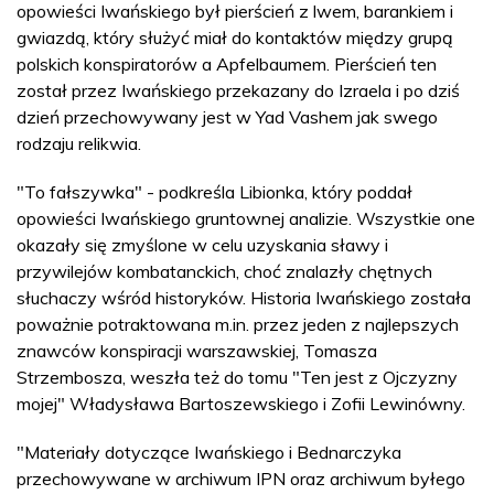
opowieści Iwańskiego był pierścień z lwem, barankiem i
gwiazdą, który służyć miał do kontaktów między grupą
polskich konspiratorów a Apfelbaumem. Pierścień ten
został przez Iwańskiego przekazany do Izraela i po dziś
dzień przechowywany jest w Yad Vashem jak swego
rodzaju relikwia.
"To fałszywka" - podkreśla Libionka, który poddał
opowieści Iwańskiego gruntownej analizie. Wszystkie one
okazały się zmyślone w celu uzyskania sławy i
przywilejów kombatanckich, choć znalazły chętnych
słuchaczy wśród historyków. Historia Iwańskiego została
poważnie potraktowana m.in. przez jeden z najlepszych
znawców konspiracji warszawskiej, Tomasza
Strzembosza, weszła też do tomu "Ten jest z Ojczyzny
mojej" Władysława Bartoszewskiego i Zofii Lewinówny.
"Materiały dotyczące Iwańskiego i Bednarczyka
przechowywane w archiwum IPN oraz archiwum byłego