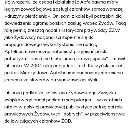
się wrażeniu, że osoba i działalność Apfelbauma miały
legitymizować bojowe zasługi członków samozwańczej
+drużyny pierścienia+. Oni sami z kolei byli potrzebni dla
dowiedzenia ogromu polskich zasług wobec Żydów. Taką
rolę pełnią zresztą nadal. Historyczni przywódcy ŻZW
jako żydowscy nacjonaliści zupełnie się do
propagandowego wykorzystania nie nadają.
Apfelbaumowi można natomiast przypisać polski
patriotyzm i noszenie biało-amarantowej opaski" - mówił
Libionka. W 2004 roku prezydent Lech Kaczyński uczcił
postać Mieczysława Apfelbauma nadaniem jego imienia
jednemu ze skwerów na warszawskiej Woli.
Libionka podkreśla, że historia Żydowskiego Związku
Wojskowego nadal podlega manipulacjom - w ostatnich
latach w polskiej prawicowej publicystyce pełnią oni rolę
prawicowych Żydów, tych "dobrych", w przeciwieństwie
do lewicujących członków ŻOB.