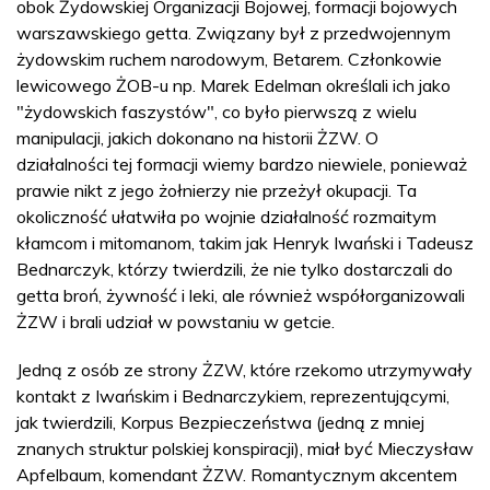
obok Żydowskiej Organizacji Bojowej, formacji bojowych
warszawskiego getta. Związany był z przedwojennym
żydowskim ruchem narodowym, Betarem. Członkowie
lewicowego ŻOB-u np. Marek Edelman określali ich jako
"żydowskich faszystów", co było pierwszą z wielu
manipulacji, jakich dokonano na historii ŻZW. O
działalności tej formacji wiemy bardzo niewiele, ponieważ
prawie nikt z jego żołnierzy nie przeżył okupacji. Ta
okoliczność ułatwiła po wojnie działalność rozmaitym
kłamcom i mitomanom, takim jak Henryk Iwański i Tadeusz
Bednarczyk, którzy twierdzili, że nie tylko dostarczali do
getta broń, żywność i leki, ale również współorganizowali
ŻZW i brali udział w powstaniu w getcie.
Jedną z osób ze strony ŻZW, które rzekomo utrzymywały
kontakt z Iwańskim i Bednarczykiem, reprezentującymi,
jak twierdzili, Korpus Bezpieczeństwa (jedną z mniej
znanych struktur polskiej konspiracji), miał być Mieczysław
Apfelbaum, komendant ŻZW. Romantycznym akcentem