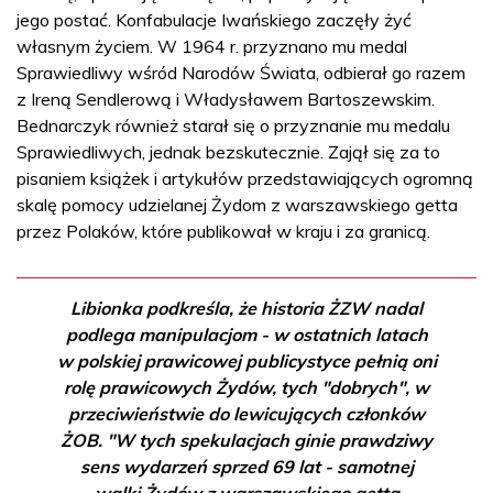
jego postać. Konfabulacje Iwańskiego zaczęły żyć
własnym życiem. W 1964 r. przyznano mu medal
Sprawiedliwy wśród Narodów Świata, odbierał go razem
z Ireną Sendlerową i Władysławem Bartoszewskim.
Bednarczyk również starał się o przyznanie mu medalu
Sprawiedliwych, jednak bezskutecznie. Zajął się za to
pisaniem książek i artykułów przedstawiających ogromną
skalę pomocy udzielanej Żydom z warszawskiego getta
przez Polaków, które publikował w kraju i za granicą.
Libionka podkreśla, że historia ŻZW nadal
podlega manipulacjom - w ostatnich latach
w polskiej prawicowej publicystyce pełnią oni
rolę prawicowych Żydów, tych "dobrych", w
przeciwieństwie do lewicujących członków
ŻOB. "W tych spekulacjach ginie prawdziwy
sens wydarzeń sprzed 69 lat - samotnej
walki Żydów z warszawskiego getta