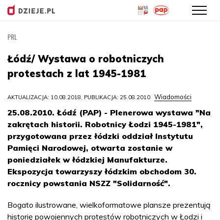
PRL
Przejdź
do
Łódź/ Wystawa o robotniczych
treści
protestach z lat 1945-1981
Wiadomości
AKTUALIZACJA: 10.08.2018, PUBLIKACJA: 25.08.2010
25.08.2010. Łódź (PAP) - Plenerowa wystawa "Na
zakrętach historii. Robotnicy Łodzi 1945-1981",
przygotowana przez łódzki oddział Instytutu
Pamięci Narodowej, otwarta zostanie w
poniedziałek w łódzkiej Manufakturze.
Ekspozycja towarzyszy łódzkim obchodom 30.
rocznicy powstania NSZZ "Solidarność".
Bogato ilustrowane, wielkoformatowe plansze prezentują
historię powojennych protestów robotniczych w Łodzi i