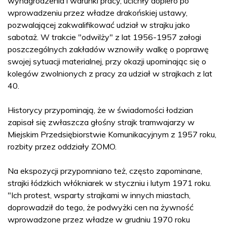
wynagrodzenia i warunki pracy, ucichły dopiero po
wprowadzeniu przez władze drakońskiej ustawy,
pozwalającej zakwalifikować udział w strajku jako
sabotaż. W trakcie "odwilży" z lat 1956-1957 załogi
poszczególnych zakładów wznowiły walkę o poprawę
swojej sytuacji materialnej, przy okazji upominając się o
kolegów zwolnionych z pracy za udział w strajkach z lat
40.
Historycy przypominają, że w świadomości łodzian
zapisał się zwłaszcza głośny strajk tramwajarzy w
Miejskim Przedsiębiorstwie Komunikacyjnym z 1957 roku,
rozbity przez oddziały ZOMO.
Na ekspozycji przypomniano też, często zapominane,
strajki łódzkich włókniarek w styczniu i lutym 1971 roku.
"Ich protest, wsparty strajkami w innych miastach,
doprowadził do tego, że podwyżki cen na żywność
wprowadzone przez władze w grudniu 1970 roku