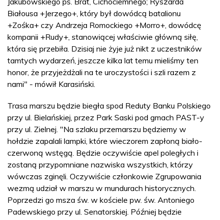
Jakubowskiego ps. Brat, Cichociemnego; Ryszarda
Białousa +Jerzego+, który był dowódcą batalionu
+Zośka+ czy Andrzeja Romockiego +Morro+, dowódcę
kompanii +Rudy+, stanowiącej właściwie główną siłę,
która się przebiła. Dzisiaj nie żyje już nikt z uczestników
tamtych wydarzeń, jeszcze kilka lat temu mieliśmy ten
honor, że przyjeżdżali na te uroczystości i szli razem z
nami" - mówił Karasiński.
Trasa marszu będzie biegła spod Reduty Banku Polskiego
przy ul. Bielańskiej, przez Park Saski pod gmach PAST-y
przy ul. Zielnej. "Na szlaku przemarszu będziemy w
hołdzie zapalali lampki, które wieczorem zapłoną biało-
czerwoną wstęgą. Będzie oczywiście apel poległych i
zostaną przypomniane nazwiska wszystkich, którzy
wówczas zginęli. Oczywiście członkowie Zgrupowania
wezmą udział w marszu w mundurach historycznych.
Poprzedzi go msza św. w kościele pw. św. Antoniego
Padewskiego przy ul. Senatorskiej. Później będzie