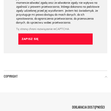
momencie odwołać zgodę oraz że odwołanie zgody nie wpływa na
zgodność z prawem przetwarzania, którego dokonano na podstawie
zgody udzielonej przed jej wycofaniem. Jestem też świadomy/a, że
przysługuje mi prawo dostępu do moich danych, do ich
sprostowania, do ograniczenia przetwarzania, do przenoszenia
danych, do sprzeciwu wobec przetwarzania.
COPYRIGHT
Menu Footer
DEKLARACJA DOSTĘPNOŚCI