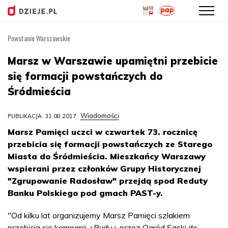
Powstanie Warszawskie
Przejdź
do
Marsz w Warszawie upamiętni przebicie
treści
się formacji powstańczych do
Śródmieścia
Wiadomości
PUBLIKACJA: 31.08.2017
Marsz Pamięci uczci w czwartek 73. rocznicę
przebicia się formacji powstańczych ze Starego
Miasta do Śródmieścia. Mieszkańcy Warszawy
wspierani przez członków Grupy Historycznej
"Zgrupowanie Radosław" przejdą spod Reduty
Banku Polskiego pod gmach PAST-y.
"Od kilku lat organizujemy Marsz Pamięci szlakiem
przebicia się kompanii +Rudy+ przez Ogród Saski do