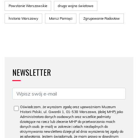
Powstanie Warszawskie
druga wojna światowa
historia Warszawy
Marsz Pamięci
Zgrupowanie Radosław
NEWSLETTER
Oświadczam, że wyrażam zgodę oraz upoważniam Muzeum
Historii Polski, ul. Gwardii 1, 01-538 Warszawa, (dalej MHP) jako
Administratora danych osobowych oraz wszelkie podmioty
działające na rzecz lub zlecenie MHP do przetwarzania moich
danych osob. (e-mail) w zakresie i celach niezbędnych do
otrzymywania newslettera dzieje.pl od dnia wyrażenia tej zgody do
jej odwołania. Jestem świadomy/a, że mam prawo w dowolnym