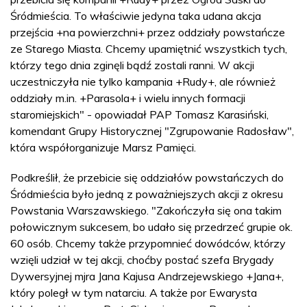
Śródmieścia. To właściwie jedyna taka udana akcja
przejścia +na powierzchni+ przez oddziały powstańcze
ze Starego Miasta. Chcemy upamiętnić wszystkich tych,
którzy tego dnia zginęli bądź zostali ranni. W akcji
uczestniczyła nie tylko kampania +Rudy+, ale również
oddziały m.in. +Parasola+ i wielu innych formacji
staromiejskich" - opowiadał PAP Tomasz Karasiński,
komendant Grupy Historycznej "Zgrupowanie Radosław",
która współorganizuje Marsz Pamięci.
Podkreślił, że przebicie się oddziałów powstańczych do
Śródmieścia było jedną z poważniejszych akcji z okresu
Powstania Warszawskiego. "Zakończyła się ona takim
połowicznym sukcesem, bo udało się przedrzeć grupie ok.
60 osób. Chcemy także przypomnieć dowódców, którzy
wzięli udział w tej akcji, choćby postać szefa Brygady
Dywersyjnej mjra Jana Kajusa Andrzejewskiego +Jana+,
który poległ w tym natarciu. A także por Ewarysta