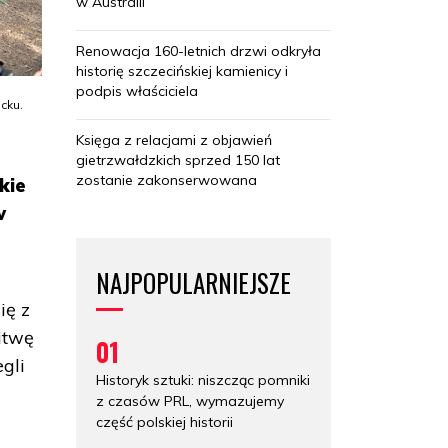
w Australii
Renowacja 160-letnich drzwi odkryła
historię szczecińskiej kamienicy i
podpis właściciela
cku.
Księga z relacjami z objawień
gietrzwałdzkich sprzed 150 lat
zostanie zakonserwowana
kie
w
NAJPOPULARNIEJSZE
ię z
itwę
01
gli
Historyk sztuki: niszcząc pomniki
z czasów PRL, wymazujemy
część polskiej historii