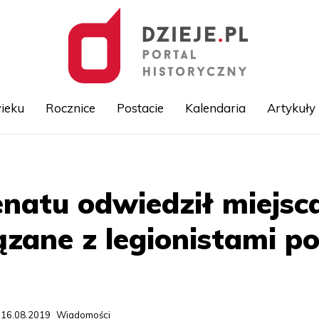
ieku
Rocznice
Postacie
Kalendaria
Artykuły
Przejdź
do
treści
natu odwiedził miejsc
ązane z legionistami p
 16.08.2019
Wiadomości