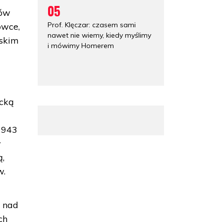
05
pów
Prof. Klęczar: czasem sami
ówce,
nawet nie wiemy, kiedy myślimy
lskim
i mówimy Homerem
ecką
1943
w
ą,
w.
y nad
ch