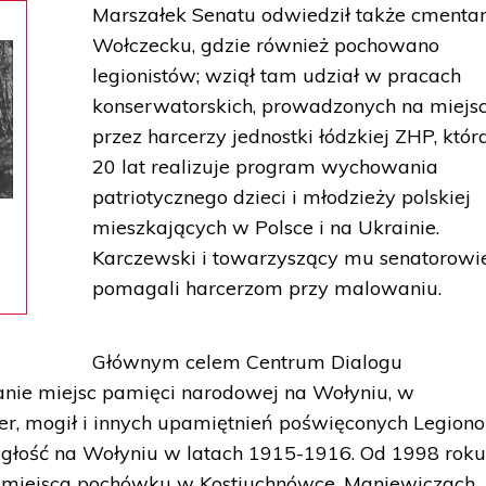
Marszałek Senatu odwiedził także cmenta
Wołczecku, gdzie również pochowano
legionistów; wziął tam udział w pracach
konserwatorskich, prowadzonych na miejs
przez harcerzy jednostki łódzkiej ZHP, któr
20 lat realizuje program wychowania
patriotycznego dzieci i młodzieży polskiej
mieszkających w Polsce i na Ukrainie.
Karczewski i towarzyszący mu senatorowi
pomagali harcerzom przy malowaniu.
Głównym celem Centrum Dialogu
anie miejsc pamięci narodowej na Wołyniu, w
er, mogił i innych upamiętnień poświęconych Legion
głość na Wołyniu w latach 1915-1916. Od 1998 rok
tu miejsca pochówku w Kostiuchnówce, Maniewiczach,