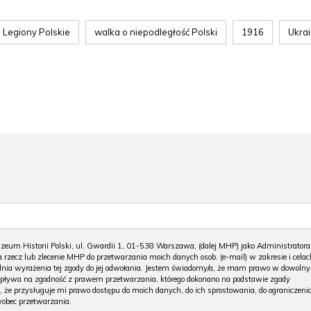
Legiony Polskie
walka o niepodległość Polski
1916
Ukra
m Historii Polski, ul. Gwardii 1, 01-538 Warszawa, (dalej MHP) jako Administratora
 rzecz lub zlecenie MHP do przetwarzania moich danych osob. (e-mail) w zakresie i celac
 dnia wyrażenia tej zgody do jej odwołania. Jestem świadomy/a, że mam prawo w dowoln
wpływa na zgodność z prawem przetwarzania, którego dokonano na podstawie zgody
, że przysługuje mi prawo dostępu do moich danych, do ich sprostowania, do ograniczeni
wobec przetwarzania.