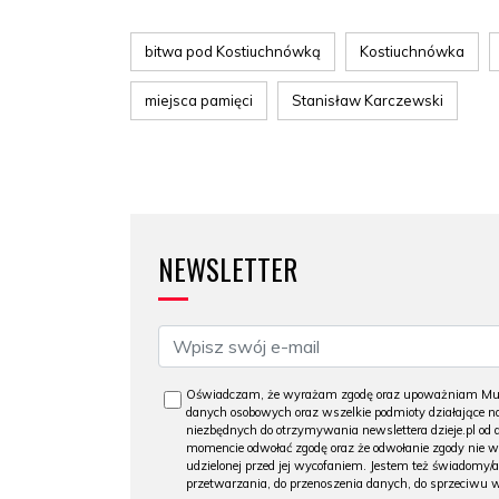
bitwa pod Kostiuchnówką
Kostiuchnówka
miejsca pamięci
Stanisław Karczewski
NEWSLETTER
Oświadczam, że wyrażam zgodę oraz upoważniam Muzeu
danych osobowych oraz wszelkie podmioty działające na
niezbędnych do otrzymywania newslettera dzieje.pl od
momencie odwołać zgodę oraz że odwołanie zgody nie 
udzielonej przed jej wycofaniem. Jestem też świadomy/a
przetwarzania, do przenoszenia danych, do sprzeciwu 