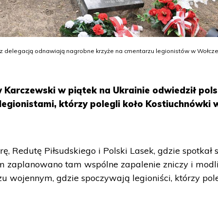
 z delegacją odnawiają nagrobne krzyże na cmentarzu legionistów w Wołcze
 Karczewski w piątek na Ukrainie odwiedził pols
legionistami, którzy polegli koło Kostiuchnówki 
ę, Redutę Piłsudskiego i Polski Lasek, gdzie spotkał s
 zaplanowano tam wspólne zapalenie zniczy i modl
u wojennym, gdzie spoczywają legioniści, którzy pole