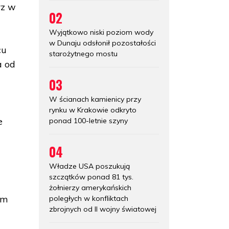
rz w
02
Wyjątkowo niski poziom wody
w Dunaju odsłonił pozostałości
cu
starożytnego mostu
a od
03
W ścianach kamienicy przy
rynku w Krakowie odkryto
e
ponad 100-letnie szyny
04
Władze USA poszukują
szczątków ponad 81 tys.
żołnierzy amerykańskich
om
poległych w konfliktach
zbrojnych od II wojny światowej
u