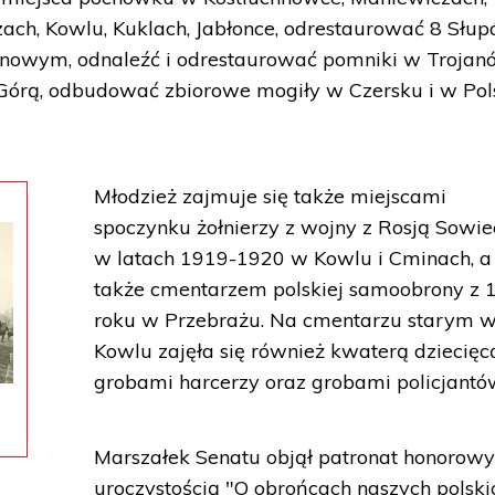
czach, Kowlu, Kuklach, Jabłonce, odrestaurować 8 Słu
nowym, odnaleźć i odrestaurować pomniki w Trojan
Górą, odbudować zbiorowe mogiły w Czersku i w Po
Młodzież zajmuje się także miejscami
spoczynku żołnierzy z wojny z Rosją Sowi
w latach 1919-1920 w Kowlu i Cminach, a
także cmentarzem polskiej samoobrony z 
roku w Przebrażu. Na cmentarzu starym 
Kowlu zajęła się również kwaterą dziecięc
grobami harcerzy oraz grobami policjantó
Marszałek Senatu objął patronat honorow
uroczystością "O obrońcach naszych polski