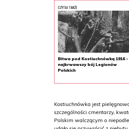
CZYTAJ TAKŻE
Bitwa pod Kostiuchnówką 1916 -
najkrwawszy bój Legionów
Polskich
Kostiuchnówka jest pielęgnow
szczególności cmentarzy, kwat
Polskim walczącym o niepodle
udało się przywrócić z nieby