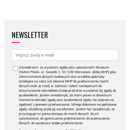
NEWSLETTER
Oświadczam, że wyrażam zgodę oraz upoważniam Muzeum
Historii Polski, ul. Gwardii 1, 01-538 Warszawa, (dalej MHP) jako
Administratora danych osobowych oraz wszelkie podmioty
działające na rzecz lub zlecenie MHP do przetwarzania moich
danych osob. (e-mail) w zakresie i celach niezbędnych do
otrzymywania newslettera dzieje.pl od dnia wyrażenia tej zgody do
jej odwołania. Jestem świadomy/a, że mam prawo w dowolnym
momencie odwołać zgodę oraz że odwołanie zgody nie wpływa na
zgodność z prawem przetwarzania, którego dokonano na podstawie
zgody udzielonej przed jej wycofaniem. Jestem też świadomy/a, że
przysługuje mi prawo dostępu do moich danych, do ich
sprostowania, do ograniczenia przetwarzania, do przenoszenia
danych, do sprzeciwu wobec przetwarzania.