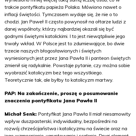
trakcie pontyfikatu papieża Polaka. Mówiono nawet o
inflacji świętości. Tymczasem wydaje się, że nie o to
chodzi. Jan Paweł II często powynosił na ołtarze ludzi z
danej wspólnoty, którzy najbardziej okazali się być
godnymi świętymi katolickimi. I to jest niewątpliwie jego
trwały wkład. W Polsce jest to zdumiewające, bo dwie
trzecie naszych błogosławionych i świętych
wyniesionych jest przez Jana Pawła II i panteon świętych
zmienił się radykalnie. Powstaje pytanie, czy można sobie
wyobrazić katolicyzm bez tego wszystkiego.
Teoretycznie tak, ale byłby to katolicyzm martwy.
PAP: Na zakończenie, proszę o posumowanie
znaczenia pontyfikatu Jana Pawła II
Michał Senk:
Pontyfikat Jana Pawła II miał niesamowity
wpływ duszpasterski, indywidualny, bezpośredni na
rozwój chrześcijaństwa i katolicyzmu na świecie oraz na
jego wzmocnienie, ugruntowanie i scalenie. Drugi element,