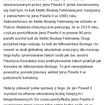
obserwowanym przez Jana Pawła II. Jeżeli zastanowimy
się nad tym, to kult Matki Boskiej Fatimskiej jest związany
z zamachem na Jana Pawła II w 1981 roku.
Nabożeństwo do Matki Boskiej Fatimskiej nie istniało w
Polsce. Badania statystyczne pokazują, że w 2015 roku,
czyli po pontyfikacie Jana Pawła II w prawie 90 proc.
parafii wzrósł kult do Matki Boskiej Fatimskiej. Drugi
przykład tego rodzaju, to kult do Miłosierdzia Bożego i to
nawet w skali globalnej, absolutnie znaczący dla rozwoju
tego kultu i promowanie takich osób jak św. siostra
Faustyna Kowalska oraz praktykowanie takich praktyk jak
Koronka do Miłosierdzia Bożego. To jest niewątpliwie
poważny, ponadczasowy wkład Jana Pawła II w
pobożność katolicką.
Należy zdawać sobie sprawę z tego, że Jan Paweł II
wyniósł na ołtarze rekordową liczbę świętych i
błogosławionych. Do czasu pontyfikatu Jana Pawła II
wyniesiono mniej więcej taką samą liczbę osób, co w