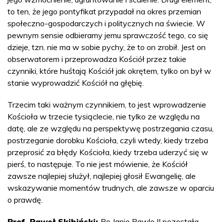
to ten, że jego pontyfikat przypadał na okres przemian
społeczno-gospodarczych i politycznych na świecie. W
pewnym sensie odbieramy jemu sprawczość tego, co się
dzieje, tzn. nie ma w sobie pychy, że to on zrobił. Jest on
obserwatorem i przeprowadza Kościół przez takie
czynniki, które huśtają Kościół jak okrętem, tylko on był w
stanie wyprowadzić Kościół na głębię.
Trzecim taki ważnym czynnikiem, to jest wprowadzenie
Kościoła w trzecie tysiąclecie, nie tylko ze względu na
datę, ale ze względu na perspektywę postrzegania czasu,
postrzeganie dorobku Kościoła, czyli wtedy, kiedy trzeba
przeprosić za błędy Kościoła, kiedy trzeba uderzyć się w
pierś, to następuje. To nie jest mówienie, że Kościół
zawsze najlepiej służył, najlepiej głosił Ewangelię, ale
wskazywanie momentów trudnych, ale zawsze w oparciu
o prawdę.
Prof. Paweł Skibiński:
Po Janie Pawle II pozostała