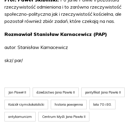
rzeczywistość odmieniona i to zarówno rzeczywistość
społeczno-polityczna jak i rzeczywistość kościelna, ale
pozostał również zbiór zadań, które czekają na nas.
Rozmawiał Stanisław Karnacewicz (PAP)
autor: Stanisław Karnacewicz
skz/ par/
Jan Paweł II
dziedzictwo Jana Pawła II
pontyfikat Jana Pawła II
Kościół rzymskokatolicki
historia powojenna
lata 70 i 80.
antykomunizm
Centrum Myśli Jana Pawła II