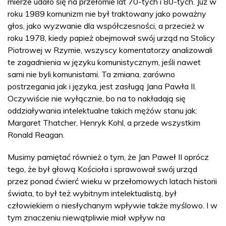
mierze udało się na przełomie lat 70-tych i 80-tych. Już w
roku 1989 komunizm nie był traktowany jako poważny
głos, jako wyzwanie dla współczesności, a przecież w
roku 1978, kiedy papież obejmował swój urząd na Stolicy
Piotrowej w Rzymie, wszyscy komentatorzy analizowali
te zagadnienia w języku komunistycznym, jeśli nawet
sami nie byli komunistami. Ta zmiana, zarówno
postrzegania jak i języka, jest zasługą Jana Pawła II.
Oczywiście nie wyłącznie, bo na to nakładają się
oddziaływania intelektualne takich mężów stanu jak:
Margaret Thatcher, Henryk Kohl, a przede wszystkim
Ronald Reagan.
Musimy pamiętać również o tym, że Jan Paweł II oprócz
tego, że był głową Kościoła i sprawował swój urząd
przez ponad ćwierć wieku w przełomowych latach historii
świata, to był też wybitnym intelektualistą, był
człowiekiem o niesłychanym wpływie także myślowo. I w
tym znaczeniu niewątpliwie miał wpływ na