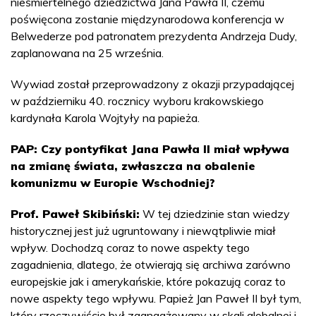
nieśmiertelnego dziedzictwa Jana Pawła II, czemu
poświęcona zostanie międzynarodowa konferencja w
Belwederze pod patronatem prezydenta Andrzeja Dudy,
zaplanowana na 25 września.
Wywiad został przeprowadzony z okazji przypadającej
w październiku 40. rocznicy wyboru krakowskiego
kardynała Karola Wojtyły na papieża.
PAP: Czy pontyfikat Jana Pawła II miał wpływa
na zmianę świata, zwłaszcza na obalenie
komunizmu w Europie Wschodniej?
Prof. Paweł Skibiński:
W tej dziedzinie stan wiedzy
historycznej jest już ugruntowany i niewątpliwie miał
wpływ. Dochodzą coraz to nowe aspekty tego
zagadnienia, dlatego, że otwierają się archiwa zarówno
europejskie jak i amerykańskie, które pokazują coraz to
nowe aspekty tego wpływu. Papież Jan Paweł II był tym,
który rzeczywiście był zaangażowany w skali globalnej i