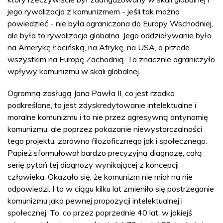
jego rywalizacja z komunizmem - jeśli tak można
powiedzieć - nie była ograniczona do Europy Wschodniej,
ale była to rywalizacja globalna. Jego oddziaływanie było
na Amerykę Łacińską, na Afrykę, na USA, a przede
wszystkim na Europę Zachodnią. To znacznie ograniczyło
wpływy komunizmu w skali globalnej.
Ogromną zasługą Jana Pawła II, co jest rzadko
podkreślane, to jest zdyskredytowanie intelektualne i
moralne komunizmu i to nie przez agresywną antynomię
komunizmu, ale poprzez pokazanie niewystarczalności
tego projektu, zarówno filozoficznego jak i społecznego.
Papież sformułował bardzo precyzyjną diagnozę, całą
serię pytań tej diagnozy wynikającej z koncepcji
człowieka. Okazało się, że komunizm nie miał na nie
odpowiedzi. I to w ciągu kilku lat zmieniło się postrzeganie
komunizmu jako pewnej propozycji intelektualnej i
społecznej. To, co przez poprzednie 40 lat, w jakiejś