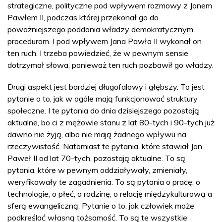
strategiczne, polityczne pod wpływem rozmowy z Janem
Pawłem II, podczas której przekonał go do
poważniejszego poddania władzy demokratycznym
procedurom. I pod wpływem Jana Pawła II wykonał on
ten ruch. I trzeba powiedzieć, że w pewnym sensie
dotrzymał słowa, ponieważ ten ruch pozbawił go władzy.
Drugi aspekt jest bardziej długofalowy i głębszy. To jest
pytanie o to, jak w ogóle mają funkcjonować struktury
społeczne. I te pytania do dnia dzisiejszego pozostają
aktualne, bo ci z mężowie stanu z lat 80-tych i 90-tych już
dawno nie żyją, albo nie mają żadnego wpływu na
rzeczywistość. Natomiast te pytania, które stawiał Jan
Paweł II od lat 70-tych, pozostają aktualne. To są
pytania, które w pewnym oddziaływały, zmieniały,
weryfikowały te zagadnienia. To są pytania o pracę, o
technologie, o płeć, o rodzinę, o relację międzykulturową a
sferą ewangeliczną. Pytanie o to, jak człowiek może
podkreślać własną tożsamość. To są te wszystkie