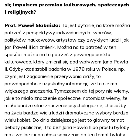
się impulsem przemian kulturowych, społecznych
i religijnych?
Prof. Paweł Skibiński:
To jest pytanie, na które można
patrzeć z perspektywy indywidualnych twórców,
polityków, naukowców, artystów czy zwykłych ludzi i jak
Jan Paweł II ich zmienił. Można na to patrzeć w ten
sposób i można na to patrzeć z pewnego punktu
kulturowego, który zmienił się pod wpływem Jana Pawła
II. Gdyby ktoś zrobił badania w 1978 roku w Polsce, np.
czym jest zagadnienie przerywania ciąży, to
prawdopodobnie uzyskałby informację, że to nie ma
większego znaczenia. Tymczasem do tej pory nie wiemy,
jakie to miało znaczenie społeczne, natomiast wiemy, że
miało bardzo silne znaczenie psychologiczne, chociażby
na życiu bardzo wielu ludzi i dramatyczne wybory bardzo
wielu kobiet. Do dnia dzisiejszego jest to główny temat
debaty publicznej. I to bez Jana Pawła II po prostu byłoby
możliwe, bez jego głosu spojrzenie na ten temat byłoby