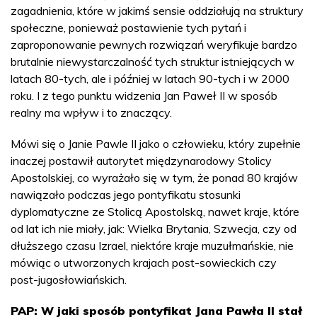
zagadnienia, które w jakimś sensie oddziałują na struktury
społeczne, ponieważ postawienie tych pytań i
zaproponowanie pewnych rozwiązań weryfikuje bardzo
brutalnie niewystarczalność tych struktur istniejących w
latach 80-tych, ale i później w latach 90-tych i w 2000
roku. I z tego punktu widzenia Jan Paweł II w sposób
realny ma wpływ i to znaczący.
Mówi się o Janie Pawle II jako o człowieku, który zupełnie
inaczej postawił autorytet międzynarodowy Stolicy
Apostolskiej, co wyrażało się w tym, że ponad 80 krajów
nawiązało podczas jego pontyfikatu stosunki
dyplomatyczne ze Stolicą Apostolską, nawet kraje, które
od lat ich nie miały, jak: Wielka Brytania, Szwecja, czy od
dłuższego czasu Izrael, niektóre kraje muzułmańskie, nie
mówiąc o utworzonych krajach post-sowieckich czy
post-jugosłowiańskich.
PAP: W jaki sposób pontyfikat Jana Pawła II stał