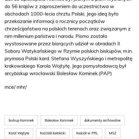
do 56 krajów z zaproszeniem do uczestnictwa w
obchodach 1000-lecia chrztu Polski. Jego ideą było
przekazanie informacji o rocznicy początków
chrześcijaństwa na polskich terenach oraz związanym z
nim millenium państwa i narodu. Pismo zostało
wystosowane przez biorących udział w obradach II
Soboru Watykańskiego w Rzymie polskich biskupów, m.in.
prymasa Polski kard. Stefana Wyszyńskiego i metropolitę
krakowskiego Karola Wojtyłę. Jego pomysłodawcą był
arcybiskup wrocławski Bolesław Kominek.(PAP)
mce/ mhr/
biskup Kominek
Bolesław Kominek
dokumenty archiwalne
Karol Wojtyła
Koććśiół katolicki
Kościół w PRL
MSZ