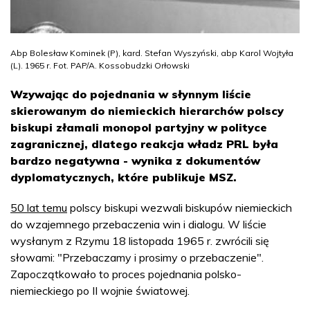
Abp Bolesław Kominek (P), kard. Stefan Wyszyński, abp Karol Wojtyła
(L). 1965 r. Fot. PAP/A. Kossobudzki Orłowski
Wzywając do pojednania w słynnym liście
skierowanym do niemieckich hierarchów polscy
biskupi złamali monopol partyjny w polityce
zagranicznej, dlatego reakcja władz PRL była
bardzo negatywna - wynika z dokumentów
dyplomatycznych, które publikuje MSZ.
50 lat temu
polscy biskupi wezwali biskupów niemieckich
do wzajemnego przebaczenia win i dialogu. W liście
wysłanym z Rzymu 18 listopada 1965 r. zwrócili się
słowami: "Przebaczamy i prosimy o przebaczenie".
Zapoczątkowało to proces pojednania polsko-
niemieckiego po II wojnie światowej.