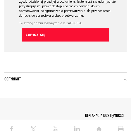
zgody udzielonej przed jej wycofaniem. Jestem też świadomy/a, że
przysługuje mi prawo dostępu do moich danych, do ich
sprostowania, do ograniczenia przetwarzania, do przenoszenia
danych, do sprzeciwu wobec przetwarzania.
COPYRIGHT
Menu Footer
DEKLARACJA DOSTĘPNOŚCI
© COPYRIGHT PAP 2026