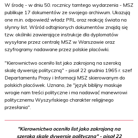
W środę - w dniu 50. rocznicy tamtego wydarzenia - MSZ
publikuje 17 dokumentów ze swojego archiwum. Ukazują
one m.in. odpowiedź władz PRL oraz reakcję świata na
słynny list. Wśród odtajnionych dokumentów znajdą się
tzw. okólniki zawierające instrukcje dla dyplomatów
wysyłane przez centralę MSZ w Warszawie oraz
szyfrogramy nadawane przez polskie placówki.
"Kierownictwo oceniło list jako zakrojoną na szeroką
skalę dywersję polityczną" - pisał 22 grudnia 1965 r. szef
Departamentu Prasy i Informacji MSZ skierowanym do
polskich placówek. Uznano, że "język biblijny maskuje
wrogie nam treści polityczne i ma nadawać manewrowi
politycznemu Wyszyńskiego charakter religijnego
przesłania".
"Kierownictwo oceniło list jako zakrojoną na
szeroką skalę dywersję polityczną" - pisał 22