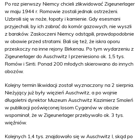
Po raz pierwszy Niemcy chcieli zlikwidować Zigeunerlager
w maju 1944 r. Romowie zostali jednak ostrzeżeni.
Uzbroili się w noże, łopaty i kamienie. Gdy esesmani
przyjechali, by ich zabrać do komór gazowych, nie wyszli
z baraków. Zaskoczeni Niemcy odstąpili, prawdopodobnie
w obawie przed stratami. Bali się też, że iskra oporu
przeskoczy na inne rejony Birkenau. Po tym wydarzeniu z
Zigeunerlager do Auschwitz I przeniesiono ok. 1,5 tys.
Romów i Sinti. Ponad 200 młodych skierowano do innych
obozów.
Kolejny termin likwidacji został wyznaczony na 2 sierpnia.
Nieżyjący już były więzień Auschwitz, a po wojnie
długoletni dyrektor Muzeum Auschwitz Kazimierz Smoleń
w publikacji poświęconej losom Cyganów w obozie
wspominał, że w Zigeunerlager przebywało ok. 3 tys.
więźniów.
Kolejnych 1,4 tys. znajdowało się w Auschwitz I, skąd po