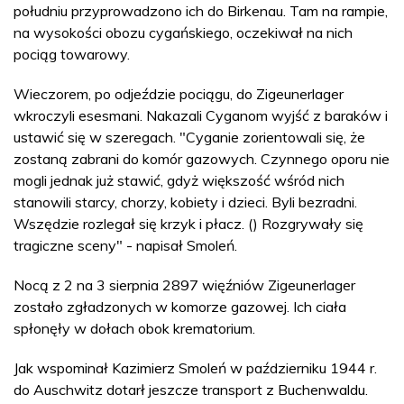
południu przyprowadzono ich do Birkenau. Tam na rampie,
na wysokości obozu cygańskiego, oczekiwał na nich
pociąg towarowy.
Wieczorem, po odjeździe pociągu, do Zigeunerlager
wkroczyli esesmani. Nakazali Cyganom wyjść z baraków i
ustawić się w szeregach. "Cyganie zorientowali się, że
zostaną zabrani do komór gazowych. Czynnego oporu nie
mogli jednak już stawić, gdyż większość wśród nich
stanowili starcy, chorzy, kobiety i dzieci. Byli bezradni.
Wszędzie rozlegał się krzyk i płacz. () Rozgrywały się
tragiczne sceny" - napisał Smoleń.
Nocą z 2 na 3 sierpnia 2897 więźniów Zigeunerlager
zostało zgładzonych w komorze gazowej. Ich ciała
spłonęły w dołach obok krematorium.
Jak wspominał Kazimierz Smoleń w październiku 1944 r.
do Auschwitz dotarł jeszcze transport z Buchenwaldu.