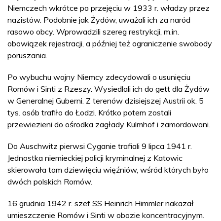
Niemczech wkrótce po przejęciu w 1933 r. władzy przez
nazistów. Podobnie jak Żydów, uważali ich za naród
rasowo obcy. Wprowadzili szereg restrykcji, m.in.
obowiązek rejestracji, a później też ograniczenie swobody
poruszania.
Po wybuchu wojny Niemcy zdecydowali o usunięciu
Romów i Sinti z Rzeszy. Wysiedlali ich do gett dla Żydów
w Generalnej Guberni. Z terenów dzisiejszej Austrii ok. 5
tys. osób trafiło do Łodzi. Krótko potem zostali
przewiezieni do ośrodka zagłady Kulmhof i zamordowani.
Do Auschwitz pierwsi Cyganie trafiali 9 lipca 1941 r.
Jednostka niemieckiej policji kryminalnej z Katowic
skierowała tam dziewięciu więźniów, wśród których było
dwóch polskich Romów.
16 grudnia 1942 r. szef SS Heinrich Himmler nakazał
umieszczenie Romów i Sinti w obozie koncentracyjnym.