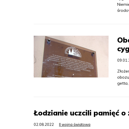
Niemie
środo
Obc
cy
09.01
Złoże
obozu
getta
Łodzianie uczcili pamięć 
02.08.2022
II wojna światowa