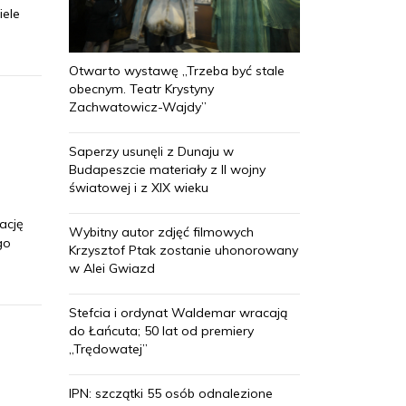
iele
Otwarto wystawę „Trzeba być stale
obecnym. Teatr Krystyny
Zachwatowicz-Wajdy”
Saperzy usunęli z Dunaju w
Budapeszcie materiały z II wojny
światowej i z XIX wieku
ację
Wybitny autor zdjęć filmowych
go
Krzysztof Ptak zostanie uhonorowany
w Alei Gwiazd
Stefcia i ordynat Waldemar wracają
do Łańcuta; 50 lat od premiery
„Trędowatej”
IPN: szczątki 55 osób odnalezione