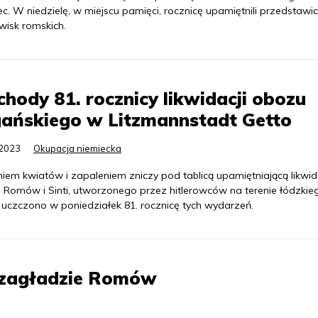
c. W niedzielę, w miejscu pamięci, rocznicę upamiętnili przedstawic
wisk romskich.
hody 81. rocznicy likwidacji obozu
gańskiego w Litzmannstadt Getto
.2023
Okupacja niemiecka
niem kwiatów i zapaleniem zniczy pod tablicą upamiętniającą likwid
 Romów i Sinti, utworzonego przez hitlerowców na terenie łódzkie
, uczczono w poniedziałek 81. rocznicę tych wydarzeń.
o zagładzie Romów