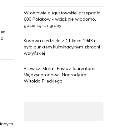
W obławie augustowskiej przepadło
600 Polaków - wciąż nie wiadomo,
gdzie są ich groby
nie
 o
Krwawa niedziela z 11 lipca 1943 r.
była punktem kulminacyjnym zbrodni
wołyńskiej
Bilewicz, Marat, Eristavi laureatami
Międzynarodowej Nagrody im.
Witolda Pileckiego
zionych