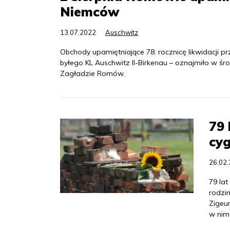
Niemców
13.07.2022
Auschwitz
Obchody upamiętniające 78. rocznicę likwidacji p
byłego KL Auschwitz II-Birkenau – oznajmiło w ś
Zagładzie Romów.
79 
cyg
26.02
79 lat
rodzin
Zigeun
w nim