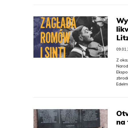
Wys
lik
Lit
09.01
Z okaz
Narod
Ekspoz
zbrod
Edelm
Ot
na 