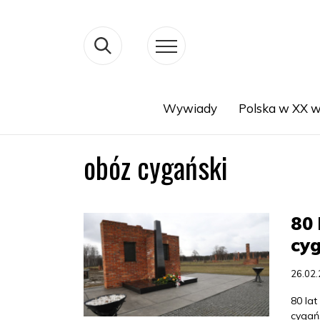
Wywiady
Polska w XX w
Search
obóz cygański
80 
cyg
26.02
80 lat
cygańs