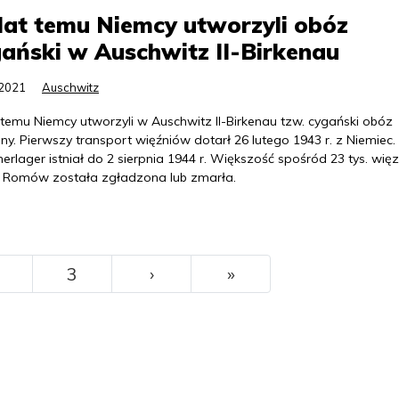
lat temu Niemcy utworzyli obóz
ański w Auschwitz II-Birkenau
.2021
Auschwitz
 temu Niemcy utworzyli w Auschwitz II-Birkenau tzw. cygański obóz
ny. Pierwszy transport więźniów dotarł 26 lutego 1943 r. z Niemiec.
erlager istniał do 2 sierpnia 1944 r. Większość spośród 23 tys. wię
 Romów została zgładzona lub zmarła.
››
Ostatni
3
›
»