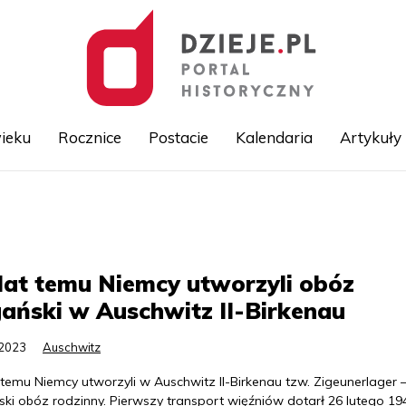
ieku
Rocznice
Postacie
Kalendaria
Artykuły
Przejdź
do
treści
lat temu Niemcy utworzyli obóz
ański w Auschwitz II-Birkenau
.2023
Auschwitz
 temu Niemcy utworzyli w Auschwitz II-Birkenau tzw. Zigeunerlager 
ki obóz rodzinny. Pierwszy transport więźniów dotarł 26 lutego 194