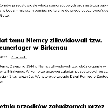
mów przedstawiciele władz samorządowych oraz instytucji publi
omów w Łodzi – miejscem pamięci na terenie dawnego obozu cygański
Getto.
lat temu Niemcy zlikwidowali tzw.
eunerlager w Birkenau
.2022
Auschwitz
 temu, 2 sierpnia 1944 r., Niemcy zlikwidowali tzw. obóz cygański w
witz II-Birkenau. W komorze gazowej zgładzili pozostających jeszc
życiu 4,3 tys. więźniów. We wtorek przypada Dzień Pamięci o Zagła
w.
ętnią przodków zgładzonych przez