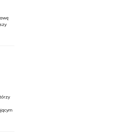
tawę
szy
tórzy
ającym