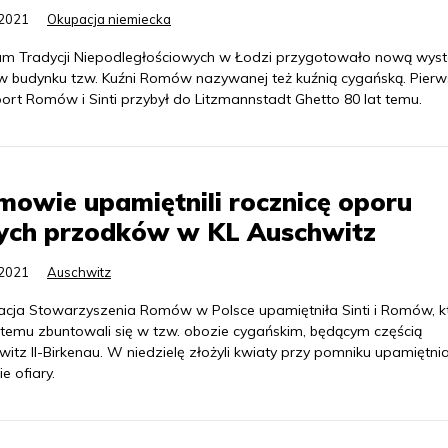
.2021
Okupacja niemiecka
m Tradycji Niepodległościowych w Łodzi przygotowało nową wys
 w budynku tzw. Kuźni Romów nazywanej też kuźnią cygańską. Pierw
ort Romów i Sinti przybył do Litzmannstadt Ghetto 80 lat temu.
owie upamiętnili rocznicę oporu
ych przodków w KL Auschwitz
.2021
Auschwitz
acja Stowarzyszenia Romów w Polsce upamiętniła Sinti i Romów, k
t temu zbuntowali się w tzw. obozie cygańskim, będącym częścią
itz II-Birkenau. W niedzielę złożyli kwiaty przy pomniku upamiętni
e ofiary.