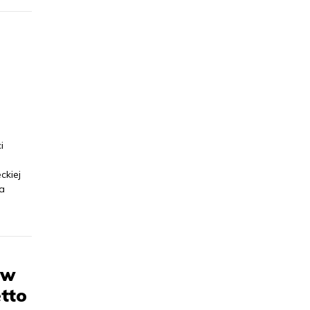
i
ckiej
a
ów
tto