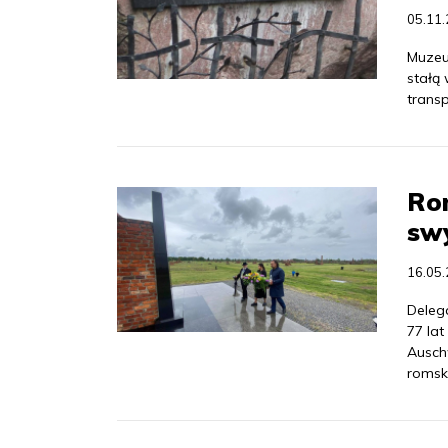
05.11
Muzeu
stałą
transp
Rom
sw
16.05
Deleg
77 la
Auschw
romski