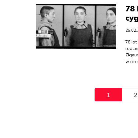
78 
cyg
25.02
78 lat
rodzin
Zigeun
w nim
Pagination
1
2