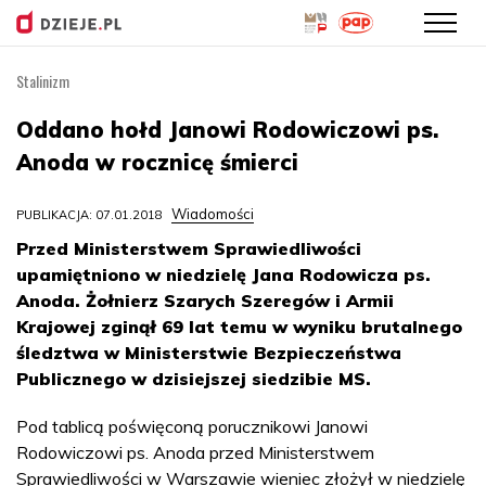
Stalinizm
Przejdź
do
Oddano hołd Janowi Rodowiczowi ps.
treści
Anoda w rocznicę śmierci
Wiadomości
PUBLIKACJA: 07.01.2018
Przed Ministerstwem Sprawiedliwości
upamiętniono w niedzielę Jana Rodowicza ps.
Anoda. Żołnierz Szarych Szeregów i Armii
Krajowej zginął 69 lat temu w wyniku brutalnego
śledztwa w Ministerstwie Bezpieczeństwa
Publicznego w dzisiejszej siedzibie MS.
Pod tablicą poświęconą porucznikowi Janowi
Rodowiczowi ps. Anoda przed Ministerstwem
Sprawiedliwości w Warszawie wieniec złożył w niedzielę