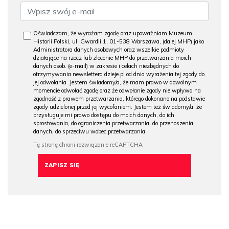
Oświadczam, że wyrażam zgodę oraz upoważniam Muzeum
Historii Polski, ul. Gwardii 1, 01-538 Warszawa, (dalej MHP) jako
Administratora danych osobowych oraz wszelkie podmioty
działające na rzecz lub zlecenie MHP do przetwarzania moich
danych osob. (e-mail) w zakresie i celach niezbędnych do
otrzymywania newslettera dzieje.pl od dnia wyrażenia tej zgody do
jej odwołania. Jestem świadomy/a, że mam prawo w dowolnym
momencie odwołać zgodę oraz że odwołanie zgody nie wpływa na
zgodność z prawem przetwarzania, którego dokonano na podstawie
zgody udzielonej przed jej wycofaniem. Jestem też świadomy/a, że
przysługuje mi prawo dostępu do moich danych, do ich
sprostowania, do ograniczenia przetwarzania, do przenoszenia
danych, do sprzeciwu wobec przetwarzania.