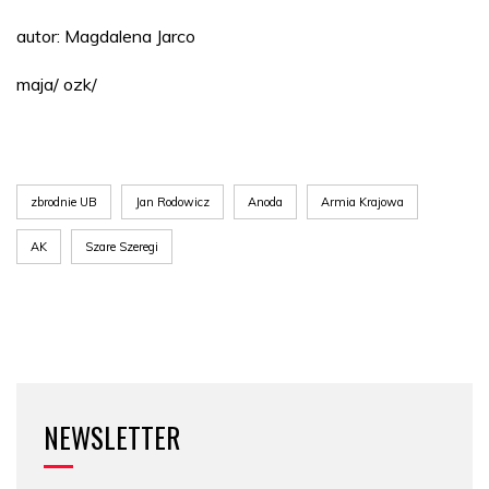
autor: Magdalena Jarco
maja/ ozk/
zbrodnie UB
Jan Rodowicz
Anoda
Armia Krajowa
AK
Szare Szeregi
NEWSLETTER