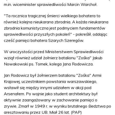
m.in. wiceminister sprawiedliwości Marcin Warchoł.
"Ta rocznica tragicznej śmierci wielkiego bohatera to
również kolejna nieukarana zbrodnia. A każda nieukarana
zbrodnia komunistyczna jest podmyciem fundamentów
sprawiedliwości przyszłych pokoleń" - pokreślił, oddając
cześć pamięci bohatera Szarych Szeregów.
W uroczystości przed Ministerstwem Sprawiedliwości
wziął również udział żołnierz batalionu "Zośka" Jakub
Nowakowski ps. Tomek, kolega Jana Rodowicza.
Jan Rodowicz był żołnierzem batalionu "Zośka" Armii
Krajowej, uczestnikiem powstania warszawskiego,
wsławił się między innymi udziałem w akcji pod
Arsenałem. Po wojnie jako student architektury był
aktywnie zaangażowany w zachowanie pamięci o
zrywie. Zmarł w 1949 r. w wyniku brutalnego śledztwa po
aresztowaniu przez UB. Miał 26 lat. (PAP)