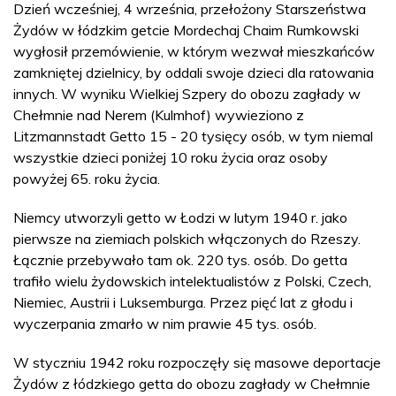
Dzień wcześniej, 4 września, przełożony Starszeństwa
Żydów w łódzkim getcie Mordechaj Chaim Rumkowski
wygłosił przemówienie, w którym wezwał mieszkańców
zamkniętej dzielnicy, by oddali swoje dzieci dla ratowania
innych. W wyniku Wielkiej Szpery do obozu zagłady w
Chełmnie nad Nerem (Kulmhof) wywieziono z
Litzmannstadt Getto 15 - 20 tysięcy osób, w tym niemal
wszystkie dzieci poniżej 10 roku życia oraz osoby
powyżej 65. roku życia.
Niemcy utworzyli getto w Łodzi w lutym 1940 r. jako
pierwsze na ziemiach polskich włączonych do Rzeszy.
Łącznie przebywało tam ok. 220 tys. osób. Do getta
trafiło wielu żydowskich intelektualistów z Polski, Czech,
Niemiec, Austrii i Luksemburga. Przez pięć lat z głodu i
wyczerpania zmarło w nim prawie 45 tys. osób.
W styczniu 1942 roku rozpoczęły się masowe deportacje
Żydów z łódzkiego getta do obozu zagłady w Chełmnie