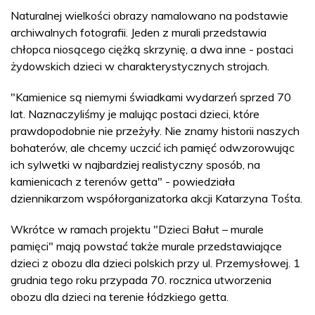
Naturalnej wielkości obrazy namalowano na podstawie
archiwalnych fotografii. Jeden z murali przedstawia
chłopca niosącego ciężką skrzynię, a dwa inne - postaci
żydowskich dzieci w charakterystycznych strojach.
"Kamienice są niemymi świadkami wydarzeń sprzed 70
lat. Naznaczyliśmy je malując postaci dzieci, które
prawdopodobnie nie przeżyły. Nie znamy historii naszych
bohaterów, ale chcemy uczcić ich pamięć odwzorowując
ich sylwetki w najbardziej realistyczny sposób, na
kamienicach z terenów getta" - powiedziała
dziennikarzom współorganizatorka akcji Katarzyna Tośta.
Wkrótce w ramach projektu "Dzieci Bałut – murale
pamięci" mają powstać także murale przedstawiające
dzieci z obozu dla dzieci polskich przy ul. Przemysłowej. 1
grudnia tego roku przypada 70. rocznica utworzenia
obozu dla dzieci na terenie łódzkiego getta.