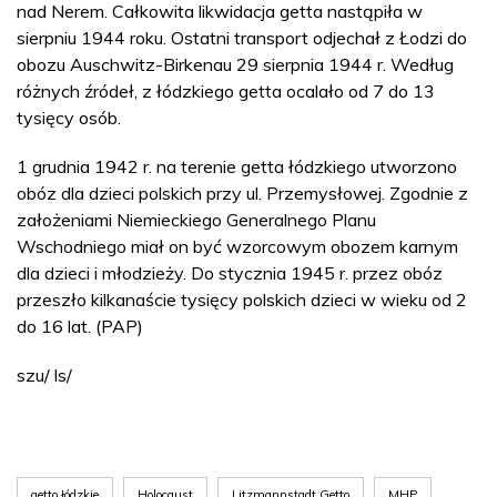
nad Nerem. Całkowita likwidacja getta nastąpiła w
sierpniu 1944 roku. Ostatni transport odjechał z Łodzi do
obozu Auschwitz-Birkenau 29 sierpnia 1944 r. Według
różnych źródeł, z łódzkiego getta ocalało od 7 do 13
tysięcy osób.
1 grudnia 1942 r. na terenie getta łódzkiego utworzono
obóz dla dzieci polskich przy ul. Przemysłowej. Zgodnie z
założeniami Niemieckiego Generalnego Planu
Wschodniego miał on być wzorcowym obozem karnym
dla dzieci i młodzieży. Do stycznia 1945 r. przez obóz
przeszło kilkanaście tysięcy polskich dzieci w wieku od 2
do 16 lat. (PAP)
szu/ ls/
getto łódzkie
Holocaust
Litzmannstadt Getto
MHP