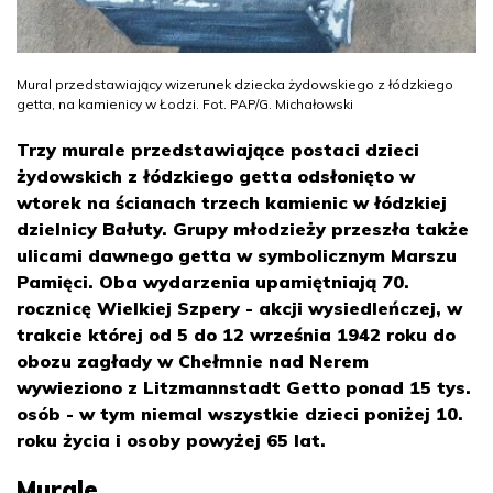
Mural przedstawiający wizerunek dziecka żydowskiego z łódzkiego
getta, na kamienicy w Łodzi. Fot. PAP/G. Michałowski
Trzy murale przedstawiające postaci dzieci
żydowskich z łódzkiego getta odsłonięto w
wtorek na ścianach trzech kamienic w łódzkiej
dzielnicy Bałuty. Grupy młodzieży przeszła także
ulicami dawnego getta w symbolicznym Marszu
Pamięci. Oba wydarzenia upamiętniają 70.
rocznicę Wielkiej Szpery - akcji wysiedleńczej, w
trakcie której od 5 do 12 września 1942 roku do
obozu zagłady w Chełmnie nad Nerem
wywieziono z Litzmannstadt Getto ponad 15 tys.
osób - w tym niemal wszystkie dzieci poniżej 10.
roku życia i osoby powyżej 65 lat.
Murale