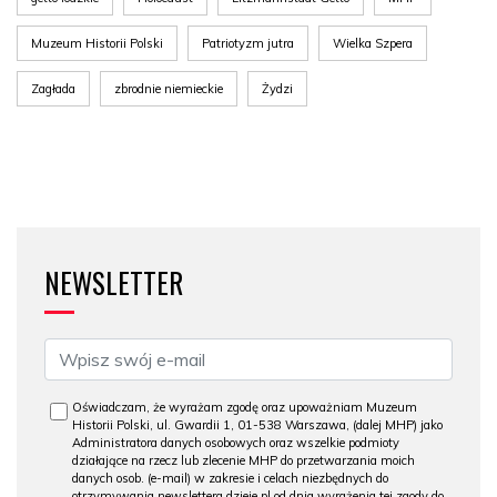
Muzeum Historii Polski
Patriotyzm jutra
Wielka Szpera
Zagłada
zbrodnie niemieckie
Żydzi
NEWSLETTER
Oświadczam, że wyrażam zgodę oraz upoważniam Muzeum
Historii Polski, ul. Gwardii 1, 01-538 Warszawa, (dalej MHP) jako
Administratora danych osobowych oraz wszelkie podmioty
działające na rzecz lub zlecenie MHP do przetwarzania moich
danych osob. (e-mail) w zakresie i celach niezbędnych do
otrzymywania newslettera dzieje.pl od dnia wyrażenia tej zgody do