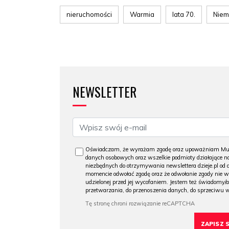
nieruchomości
Warmia
lata 70.
Niem
NEWSLETTER
Oświadczam, że wyrażam zgodę oraz upoważniam Muzeu
danych osobowych oraz wszelkie podmioty działające na
niezbędnych do otrzymywania newslettera dzieje.pl od
momencie odwołać zgodę oraz że odwołanie zgody nie 
udzielonej przed jej wycofaniem. Jestem też świadomy/a
przetwarzania, do przenoszenia danych, do sprzeciwu 