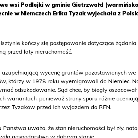
we wsi Podlejki w gminie Gietrzwałd (warmińsk
ecnie w Niemczech Erika Tyzak wyjechała z Polsk
ztynie kończy się postępowanie dotyczące żądania
ą przed laty nieruchomość.
u uzupełniającą wycenę gruntów pozostawionych we
ów, którzy w 1978 roku wyemigrowali do Niemiec. Na
zymać odszkodowanie. Sąd chce, by biegły oszacował
 wariantach, ponieważ strony sporu różnie oceniają
zez Tyzaków przed ich wyjazdem do RFN.
 Państwa uważa, że stan nieruchomości był zły, nat
awiła gospodarstwo w dobrym stanie.