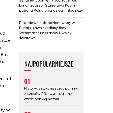
Senat RP upamiętnił 300. rocznicę
kanonizacji św. Stanisława Kostki -
patrona Polski oraz dzieci i młodzieży
Rekordowo niski poziom wody w
Dunaju ujawnił kadłuby floty
tuż
Wehrmachtu z czasów II wojny
światowej
arcze,
i
 r.,
ku.
NAJPOPULARNIEJSZE
ostał
01
óre
Historyk sztuki: niszcząc pomniki
z czasów PRL, wymazujemy
część polskiej historii
aty w