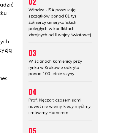
02
wadzić
Władze USA poszukują
tku
szczątków ponad 81 tys.
żołnierzy amerykańskich
poległych w konfliktach
zbrojnych od II wojny światowej
nych
cyzją
03
W ścianach kamienicy przy
rynku w Krakowie odkryto
ponad 100-letnie szyny
nes
04
Prof. Klęczar: czasem sami
nawet nie wiemy, kiedy myślimy
i mówimy Homerem
05