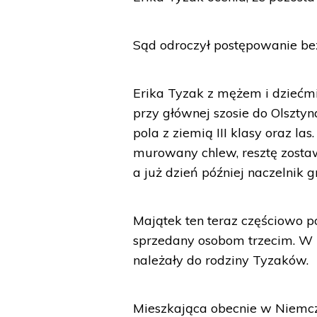
Sąd odroczył postępowanie bez
Erika Tyzak z mężem i dziećmi
przy głównej szosie do Olszty
pola z ziemią III klasy oraz l
murowany chlew, resztę zostaw
a już dzień później naczelnik 
Majątek ten teraz częściowo p
sprzedany osobom trzecim. W 
należały do rodziny Tyzaków.
Mieszkająca obecnie w Niemcz