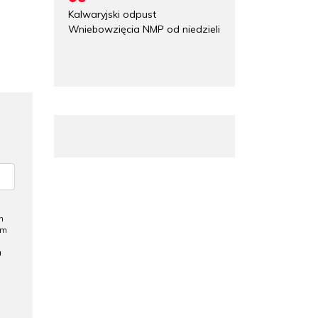
Kalwaryjski odpust
Wniebowzięcia NMP od niedzieli
h
ym
a