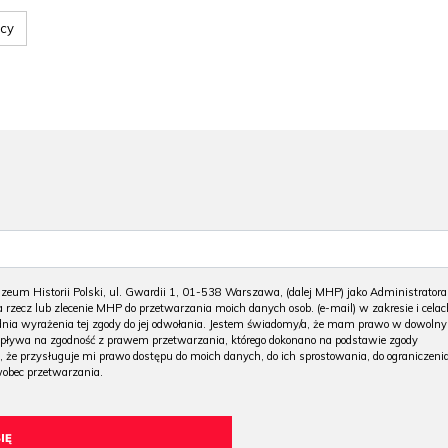
cy
m Historii Polski, ul. Gwardii 1, 01-538 Warszawa, (dalej MHP) jako Administratora
 rzecz lub zlecenie MHP do przetwarzania moich danych osob. (e-mail) w zakresie i celac
 dnia wyrażenia tej zgody do jej odwołania. Jestem świadomy/a, że mam prawo w dowoln
wpływa na zgodność z prawem przetwarzania, którego dokonano na podstawie zgody
, że przysługuje mi prawo dostępu do moich danych, do ich sprostowania, do ograniczeni
wobec przetwarzania.