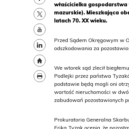
właścicielka gospodarstwa 
mazurskie). Mieszkająca ob
latach 70. XX wieku.
Przed Sądem Okręgowym w Ols
odszkodowania za pozostawion
We wtorek sąd zlecił biegłem
Podlejki przez państwa Tyzak
podstawie będą mogli oni otr
wartość nieruchomości w dwóch
zabudowań pozostawionych pr
Prokuratoria Generalna Skarbu
Erika Tyzak ocenia, że pozost