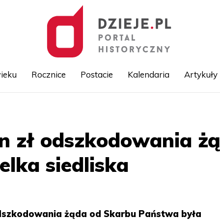
ieku
Rocznice
Postacie
Kalendaria
Artykuły
Przejdź
do
treści
ln zł odszkodowania 
elka siedliska
odszkodowania żąda od Skarbu Państwa była