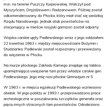
m.in. na terenie Puszczy Kurpiowskiej. Walczył pod
Myszyńcem, Drążdżewem i Radzanowem. Później został
odkomenderowany do Płocka, który miał stać się siedzibą
Rządu Narodowego. Jednak atak powstańców na
stacjonujący w mieście rosyjski garnizon został odparty.
Wojska carskie ujęły Padlewskiego wraz z jego oddziałem
22 kwietnia 1863 r. między miejscowościami Bożymin i
Studzianka. Padlewski został rozpoznany i przewieziony
do więzienia w Płocku.
Na murze płockiego Zakładu Karnego znajduje się tablica
upamiętniająca uwięzienie tam przez władze carskie gen.
Padlewskiego. Jego imię nosi płockie Gimnazjum nr 5.
W 1963 r. w miejscu egzekucji Padlewskiego wzniesiono
obelisk. W jego pobliżu w 1993 r. przeprowadzono prace
archeologiczne w poszukiwaniu szczątków generała oraz
pięciu innych straconych tam powstańców. Odnaleziono