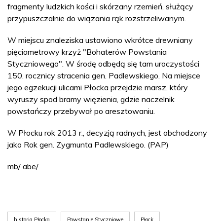
fragmenty ludzkich kości i skórzany rzemień, służący
przypuszczalnie do wiązania rąk rozstrzeliwanym.
W miejscu znaleziska ustawiono wkrótce drewniany
pięciometrowy krzyż "Bohaterów Powstania
Styczniowego". W środę odbędą się tam uroczystości
150. rocznicy stracenia gen. Padlewskiego. Na miejsce
jego egzekucji ulicami Płocka przejdzie marsz, który
wyruszy spod bramy więzienia, gdzie naczelnik
powstańczy przebywał po aresztowaniu.
W Płocku rok 2013 r., decyzją radnych, jest obchodzony
jako Rok gen. Zygmunta Padlewskiego. (PAP)
mb/ abe/
historia Płocka
Powstanie Styczniowe
Płock