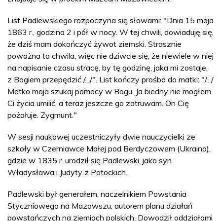
List Padlewskiego rozpoczyna się słowami: "Dnia 15 maja
1863 r., godzina 2 i pół w nocy. W tej chwili, dowiaduję się,
że dziś mam dokończyć żywot ziemski. Strasznie
poważna to chwila, więc nie dziwcie się, że niewiele w niej
na napisanie czasu stracę, by tę godzinę, jaka mi zostaje,
z Bogiem przepędzić /.../". List kończy prośba do matki: "/.../
Matko moja szukaj pomocy w Bogu. Ja biedny nie mogłem
Ci życia umilić, a teraz jeszcze go zatruwam. On Cię
pożałuje. Zygmunt."
W sesji naukowej uczestniczyły dwie nauczycielki ze
szkoły w Czerniawce Małej pod Berdyczowem (Ukraina),
gdzie w 1835 r. urodził się Padlewski, jako syn
Władysława i Judyty z Potockich.
Padlewski był generałem, naczelnikiem Powstania
Styczniowego na Mazowszu, autorem planu działań
powstańczych na ziemiach polskich. Dowodził oddziałami