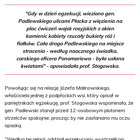
"Gdy w dzień egzekucji, wieziono gen.
Padlewskiego ulicami Płocka z więzienia na
plac ćwiczeń wojsk rosyjskich z okien
kamienic kobiety rzucały bukiety róż i
fiołków. Cała droga Padlewskiego na miejsce
stracenia - według naocznego świadka,
carskiego oficera Ponomariewa - była usłana
kwiatami" - opowiadała prof. Stogowska.
Powołując się na relację Józefa Malinowskiego,
właściciela jednej z podpłockich wsi, który opisał w
pamiętnikach egzekucję, prof. Stogowska wspominała, że
gen. Padlewski stanął przed 12-osobowym plutonem
strzelców spokojnie, prosząc by nie zasłaniano mu oczu
opaską.
"Według tej relacji, oddział egzekucyjny wystrzelił na