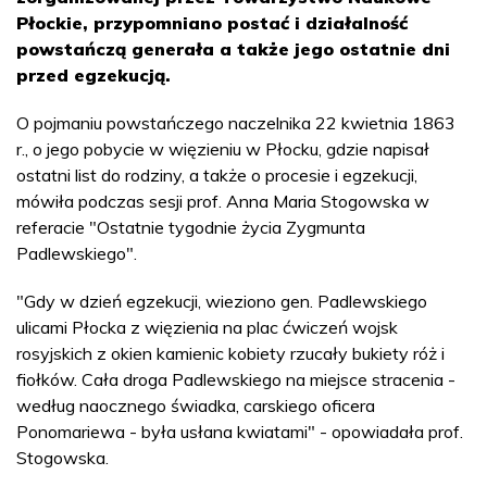
Płockie, przypomniano postać i działalność
powstańczą generała a także jego ostatnie dni
przed egzekucją.
O pojmaniu powstańczego naczelnika 22 kwietnia 1863
r., o jego pobycie w więzieniu w Płocku, gdzie napisał
ostatni list do rodziny, a także o procesie i egzekucji,
mówiła podczas sesji prof. Anna Maria Stogowska w
referacie "Ostatnie tygodnie życia Zygmunta
Padlewskiego".
"Gdy w dzień egzekucji, wieziono gen. Padlewskiego
ulicami Płocka z więzienia na plac ćwiczeń wojsk
rosyjskich z okien kamienic kobiety rzucały bukiety róż i
fiołków. Cała droga Padlewskiego na miejsce stracenia -
według naocznego świadka, carskiego oficera
Ponomariewa - była usłana kwiatami" - opowiadała prof.
Stogowska.