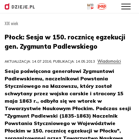
XIX wiek
Przejdź
do
Płock: Sesja w 150. rocznicę egzekucji
treści
gen. Zygmunta Padlewskiego
Wiadomości
AKTUALIZACJA: 14.07.2016, PUBLIKACJA: 14.05.2013
Sesja poświęcona generałowi Zygmuntowi
Padlewskiemu, naczelnikowi Powstania
Styczniowego na Mazowszu, który został
schwytany przez wojska carskie i stracony 15
maja 1863 r., odbyła się we wtorek w
Towarzystwie Naukowym Płockim. Podczas sesji
"Zygmunt Padlewski (1835-1863) Naczelnik
Powstania Styczniowego w Województwie
Płockim w 150. rocznicę egzekucji w Płocku",
zorganizowanej przez Towarzystwo Naukowe