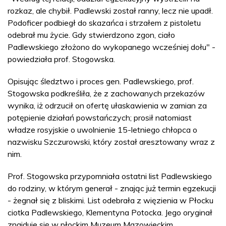
rozkaz, ale chybił. Padlewski został ranny, lecz nie upadł.
Podoficer podbiegł do skazańca i strzałem z pistoletu
odebrał mu życie. Gdy stwierdzono zgon, ciało
Padlewskiego złożono do wykopanego wcześniej dołu" -
powiedziała prof. Stogowska.
Opisując śledztwo i proces gen. Padlewskiego, prof.
Stogowska podkreśliła, że z zachowanych przekazów
wynika, iż odrzucił on ofertę ułaskawienia w zamian za
potępienie działań powstańczych; prosił natomiast
władze rosyjskie o uwolnienie 15-letniego chłopca o
nazwisku Szczurowski, który został aresztowany wraz z
nim.
Prof. Stogowska przypomniała ostatni list Padlewskiego
do rodziny, w którym generał - znając już termin egzekucji
- żegnał się z bliskimi. List odebrała z więzienia w Płocku
ciotka Padlewskiego, Klementyna Potocka. Jego oryginał
znajduje się w płockim Muzeum Mazowieckim.