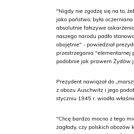
"Nigdy nie zgodzę się na to, ż
jako państwo, była oczerniana
absolutnie fałszywe oskarżenia
naszego narodu padło stanowc
obojętnie" - powiedział prezyd
przestrzegania "elementarnej
podobnie jak prawem Żydów j
Prezydent nawiązał do „marsz
z obozu Auschwitz i jego pod
styczniu 1945 r. wiodła właśni
"Chcę bardzo mocno z tego mie
zagłady, czy polskich obozów 