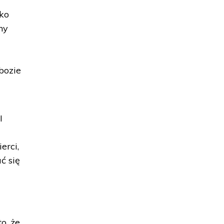
ako
ny
bozie
I
erci,
ć się
o, że