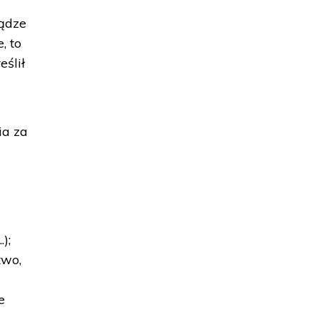
iądze
, to
eślił
ia za
);
two,
e