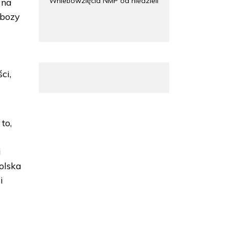
Wniebowzięcia NMP od niedzieli
 na
obozy
a
ci,
to,
i
olska
i