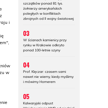
szczątków ponad 81 tys.
a
żołnierzy amerykańskich
poległych w konfliktach
z
zbrojnych od II wojny światowej
aju i
03
ię
W ścianach kamienicy przy
iem",
rynku w Krakowie odkryto
ponad 100-letnie szyny
04
źniów
Prof. Klęczar: czasem sami
szu w
nawet nie wiemy, kiedy myślimy
i mówimy Homerem
05
enie
Kalwaryjski odpust