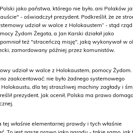
Polski jako państwa, którego nie było, ani Polaków j
cie" - oświadczył prezydent. Podkreślił, że ze stro
systemowy udział w walce z Holokaustem” - stąd rząd
mocy Żydom Żegota, a Jan Karski działał jako
pomniał też "straceńczą misję", jaką wykonywał w o
lecki, zamordowany później przez komunistów.
mowy udział w walce z Holokaustem, pomocy Żydom. 
ocno zaakcentować: nie było żadnego systemowego
 Holokaustu, dla tej straszliwej machiny zagłady i śmi
reślił prezydent. Jak ocenił, Polska ma prawo domaga
cznej.
 tej właśnie elementarnej prawdy i tych właśnie
 To jest nasze prawo jako narodu - takie samo, jak t