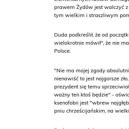
prawem Żydów jest walczyć 
tym wielkim i straszliwym po
Duda podkreślił, że od począt
wielokrotnie mówił", że nie 
Polsce.
"Nie ma mojej zgody absolutni
nienawiść to jest najgorsze zł
prezydent się temu sprzeciwiał 
ważny ten ktoś będzie" - oświa
ksenofobii jest "wbrew najgł
pniu chrześcijańskim, na wielki