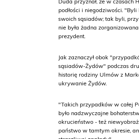
Duda przyznał, że w czasach H
podłości i niegodziwości. "Byl
swoich sąsiadów; tak byli, przyz
nie była żadna zorganizowana a
prezydent.
Jak zaznaczył obok "przypadkó
sąsiadów-Żydów" podczas drug
historię rodziny Ulmów z Mark
ukrywanie Żydów.
"Takich przypadków w całej Pols
było nadzwyczajne bohaterstwo,
okrucieństwo - też niewyobraża
państwo w tamtym okresie, ani