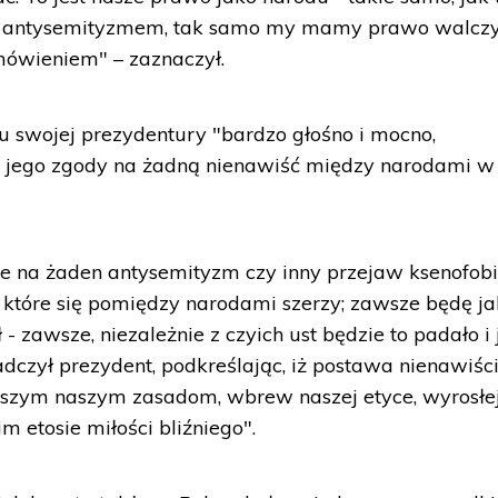
z antysemityzmem, tak samo my mamy prawo walczy
mówieniem" – zaznaczył.
ku swojej prezydentury "bardzo głośno i mocno,
ma jego zgody na żadną nienawiść między narodami w
e na żaden antysemityzm czy inny przejaw ksenofobii
o, które się pomiędzy narodami szerzy; zawsze będę j
- zawsze, niezależnie z czyich ust będzie to padało i 
dczył prezydent, podkreślając, iż postawa nienawiści
ębszym naszym zasadom, wbrew naszej etyce, wyrosłe
m etosie miłości bliźniego".