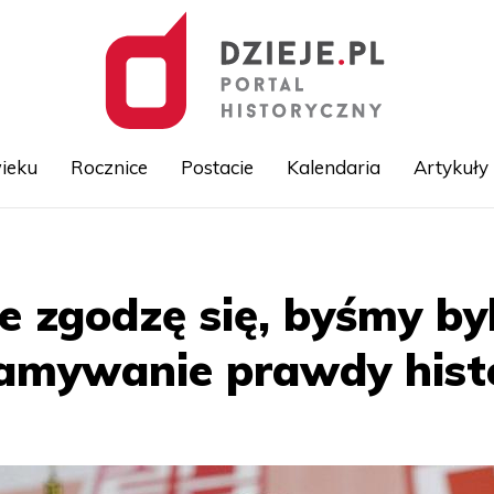
ieku
Rocznice
Postacie
Kalendaria
Artykuły
Przejdź
do
treści
e zgodzę się, byśmy byl
amywanie prawdy hist