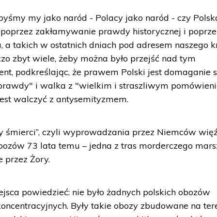
ebyśmy my jako naród - Polacy jako naród - czy Polsk
 poprzez zakłamywanie prawdy historycznej i poprze
, a takich w ostatnich dniach pod adresem naszego kr
zo zbyt wiele, żeby można było przejść nad tym
ent, podkreślając, że prawem Polski jest domaganie s
 prawdy" i walka z "wielkim i straszliwym pomówien
est walczyć z antysemityzmem.
y śmierci”, czyli wyprowadzania przez Niemców wię
obozów 73 lata temu – jedna z tras morderczego mar
e przez Żory.
jsca powiedzieć: nie było żadnych polskich obozów
koncentracyjnych. Były takie obozy zbudowane na ter