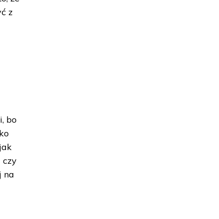
ć z
, bo
ako
jak
 czy
j na