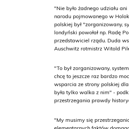
"Nie było żadnego udziału ani 
narodu pojmowanego w Holokauś
polskiej był "zorganizowany, 
londyński powołał np. Radę Po
przedstawiciel rządu. Duda ws
Auschwitz rotmistrz Witold Pi
"To był zorganizowany, syste
chcę to jeszcze raz bardzo m
wsparcia ze strony polskiej dla
była tylko walka z nim" - podk
przestrzegania prawdy history
"My musimy się przestrzegania
elementarnych faktów domagać.