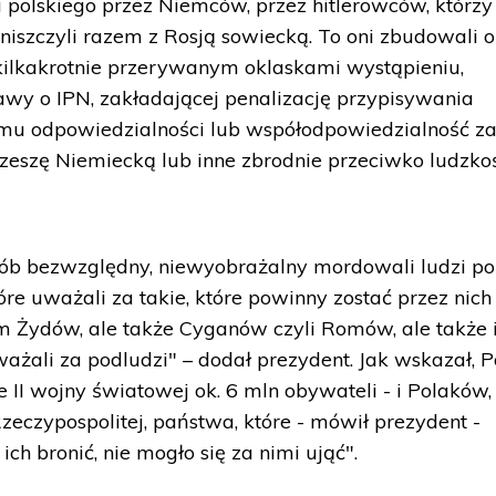
 polskiego przez Niemców, przez hitlerowców, którzy
i zniszczyli razem z Rosją sowiecką. To oni zbudowali 
kilkakrotnie przerywanym oklaskami wystąpieniu,
awy o IPN, zakładającej penalizację przypisywania
mu odpowiedzialności lub współodpowiedzialność z
Rzeszę Niemiecką lub inne zbrodnie przeciwko ludzkoś
ób bezwzględny, niewyobrażalny mordowali ludzi po 
re uważali za takie, które powinny zostać przez nich
m Żydów, ale także Cyganów czyli Romów, ale także 
ażali za podludzi" – dodał prezydent. Jak wskazał, P
e II wojny światowej ok. 6 mln obywateli - i Polaków, 
zeczypospolitej, państwa, które - mówił prezydent -
ich bronić, nie mogło się za nimi ująć".