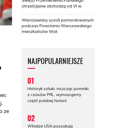
Święto Przemienienia Pańskiego
chrześcijanie obchodzą od VI w.
Warszawiacy uczcili pomordowanych
podczas Powstania Warszawskiego
mieszkańców Woli
NAJPOPULARNIEJSZE
u
01
Historyk sztuki: niszcząc pomniki
bec
z czasów PRL, wymazujemy
część polskiej historii
j.
a ze
02
Władze USA poszukują