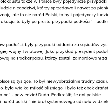
olokaustu także w Polsce były pojedyncze przypadki
i ludzie niegodziwi, którzy sprzedawali nawet za pien
naję; ale to nie naród Polski, to byli pojedynczy ludzie
kacja, to były po prostu przypadki podłości" - podkr
w podłości, były przypadki oddania za sąsiadów życ
iej wojny światowej. Jako przykład prezydent podał
owej na Podkarpaciu, którzy zostali zamordowani za
ce są tysiące. To był niewyobrażalnie trudny czas (...
 była wielka miłość bliźniego, i było też obok drańs
lne" - powiedział Duda. Podkreślił, że ani polskie
 naród polski "nie brał systemowego udziału w dziel