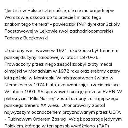
"Jest ich w Polsce czternaście, ale nie ma ani jednej w
Warszawie, szkoda, bo to przecież miasto tego
znakomitego trenera" - powiedział PAP dyrektor Szkoły
Podstawowej w Lejkowie (woj. zachodniopomorskie)
Tadeusz Buczkowski.
Urodzony we Lwowie w 1921 roku Górski był trenerem
polskiej drużyny narodowej w latach 1970-76.
Prowadzony przez niego zespół zdobył złoty medal
olimpijski w Monachium w 1972 roku oraz srebrny cztery
lata później w Montrealu. W mistrzostwach świata w
Niemczech w 1974 biało-czerwoni zajęli trzecie miejsce.
W latach 1991-95 sprawował funkcję prezesa PZPN. W
plebiscycie "Piłki Nożnej" został uznany za najlepszego
polskiego trenera XX wieku. Uhonorowany został
najwyższym odznaczeniem przyznawanym przez UEFA
- Rubinowym Orderem Zasługi. Wciąż pozostaje jedynym
Polakiem, którego w ten sposób wyróżniono. (PAP)