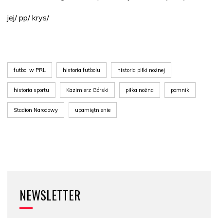
jej/ pp/ krys/
futbol w PRL
historia futbolu
historia piłki nożnej
historia sportu
Kazimierz Górski
piłka nożna
pomnik
Stadion Narodowy
upamiętnienie
NEWSLETTER