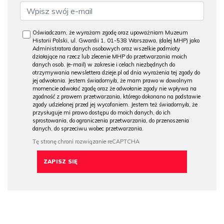
Oświadczam, że wyrażam zgodę oraz upoważniam Muzeum
Historii Polski, ul. Gwardii 1, 01-538 Warszawa, (dalej MHP) jako
Administratora danych osobowych oraz wszelkie podmioty
działające na rzecz lub zlecenie MHP do przetwarzania moich
danych osob. (e-mail) w zakresie i celach niezbędnych do
otrzymywania newslettera dzieje.pl od dnia wyrażenia tej zgody do
jej odwołania. Jestem świadomy/a, że mam prawo w dowolnym
momencie odwołać zgodę oraz że odwołanie zgody nie wpływa na
zgodność z prawem przetwarzania, którego dokonano na podstawie
zgody udzielonej przed jej wycofaniem. Jestem też świadomy/a, że
przysługuje mi prawo dostępu do moich danych, do ich
sprostowania, do ograniczenia przetwarzania, do przenoszenia
danych, do sprzeciwu wobec przetwarzania.