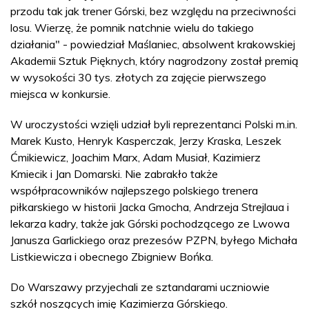
przodu tak jak trener Górski, bez względu na przeciwności
losu. Wierzę, że pomnik natchnie wielu do takiego
działania" - powiedział Maślaniec, absolwent krakowskiej
Akademii Sztuk Pięknych, który nagrodzony został premią
w wysokości 30 tys. złotych za zajęcie pierwszego
miejsca w konkursie.
W uroczystości wzięli udział byli reprezentanci Polski m.in.
Marek Kusto, Henryk Kasperczak, Jerzy Kraska, Leszek
Ćmikiewicz, Joachim Marx, Adam Musiał, Kazimierz
Kmiecik i Jan Domarski. Nie zabrakło także
współpracowników najlepszego polskiego trenera
piłkarskiego w historii Jacka Gmocha, Andrzeja Strejlaua i
lekarza kadry, także jak Górski pochodzącego ze Lwowa
Janusza Garlickiego oraz prezesów PZPN, byłego Michała
Listkiewicza i obecnego Zbigniew Bońka.
Do Warszawy przyjechali ze sztandarami uczniowie
szkół noszących imię Kazimierza Górskiego.