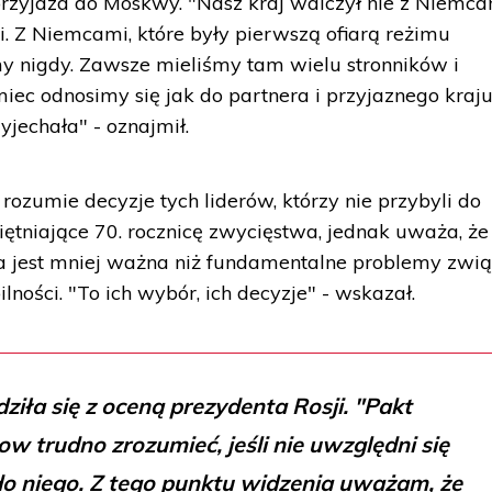
rzyjazd do Moskwy. "Nasz kraj walczył nie z Niemca
. Z Niemcami, które były pierwszą ofiarą reżimu
my nigdy. Zawsze mieliśmy tam wielu stronników i
miec odnosimy się jak do partnera i przyjaznego kraju.
yjechała" - oznajmił.
 rozumie decyzje tych liderów, którzy nie przybyli do
tniające 70. rocznicę zwycięstwa, jednak uważa, że
na jest mniej ważna niż fundamentalne problemy zwi
lności. "To ich wybór, ich decyzje" - wskazał.
dziła się z oceną prezydenta Rosji. "Pakt
w trudno zrozumieć, jeśli nie uwzględni się
do niego. Z tego punktu widzenia uważam, że