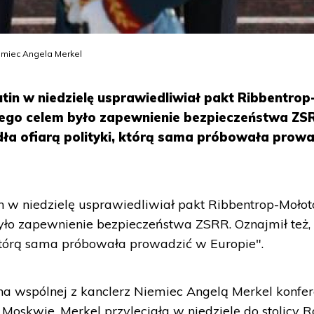
iemiec Angela Merkel
tin w niedzielę usprawiedliwiał pakt Ribbentrop
jego celem było zapewnienie bezpieczeństwa ZS
dła ofiarą polityki, którą sama próbowała prowa
n w niedzielę usprawiedliwiał pakt Ribbentrop-Mołot
yło zapewnienie bezpieczeństwa ZSRR. Oznajmił też,
, którą sama próbowała prowadzić w Europie".
 na wspólnej z kanclerz Niemiec Angelą Merkel konfer
skwie. Merkel przyleciała w niedzielę do stolicy Ro