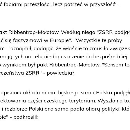
yć fobiami przeszłości, lecz patrzeć w przyszłość" -
akt Ribbentrop-Mołotow. Według niego "ZSRR podjął
ić się faszyzmowi w Europie". "Wszystkie te próby
" - oznajmił, dodając, że właśnie to zmusiło Związe
 mających na celu niedopuszczenie do bezpośredniej
go wynikiem był pakt Ribbentrop-Mołotow. "Sensem t
eczeństwa ZSRR" - powiedział.
odpisaniu układu monachijskiego sama Polska podjęł
ektowania części czeskiego terytorium. Wyszło na to,
 rozbiorze Polski ona sama padła ofiarą polityki, któ
" - podkreślił.