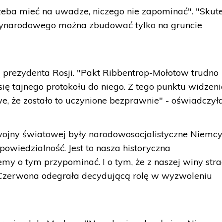
trzeba mieć na uwadze, niczego nie zapominać". "Skut
ynarodowego można zbudować tylko na gruncie
ą prezydenta Rosji. "Pakt Ribbentrop-Mołotow trudno
 się tajnego protokołu do niego. Z tego punktu widzen
e, że zostało to uczynione bezprawnie" - oświadczyła
 wojny światowej były narodowosocjalistyczne Niemcy"
owiedzialność. Jest to nasza historyczna
my o tym przypominać. I o tym, że z naszej winy stra
a Czerwona odegrała decydującą rolę w wyzwoleniu