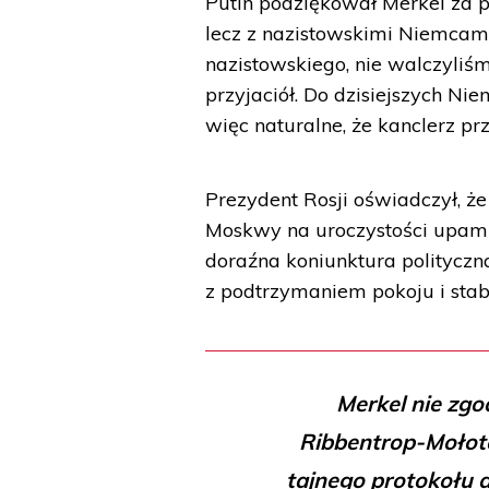
Putin podziękował Merkel za p
lecz z nazistowskimi Niemcami
nazistowskiego, nie walczyliś
przyjaciół. Do dzisiejszych Nie
więc naturalne, że kanclerz prz
Prezydent Rosji oświadczył, że
Moskwy na uroczystości upamię
doraźna koniunktura politycz
z podtrzymaniem pokoju i stabi
Merkel nie zgo
Ribbentrop-Mołoto
tajnego protokołu 