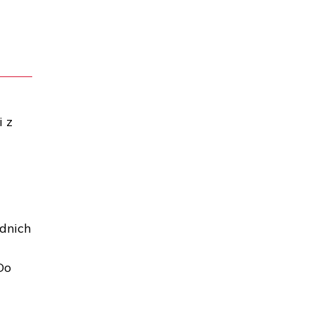
i z
dnich
Do