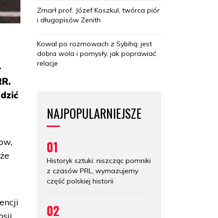
Zmarł prof. Józef Koszkul, twórca piór
i długopisów Zenith
Kowal po rozmowach z Sybihą: jest
dobra wola i pomysły, jak poprawiać
relacje
-
RR.
dzić
NAJPOPULARNIEJSZE
ow,
01
 że
Historyk sztuki: niszcząc pomniki
z czasów PRL, wymazujemy
część polskiej historii
encji
02
sji,