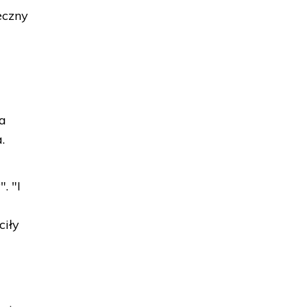
eczny
ia
.
. "I
ciły