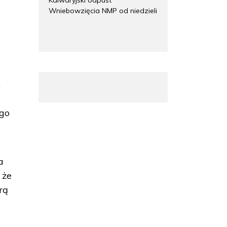
Wniebowzięcia NMP od niedzieli
k
ego
a
 że
rą