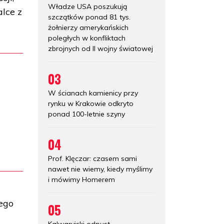
Władze USA poszukują
alce z
szczątków ponad 81 tys.
żołnierzy amerykańskich
poległych w konfliktach
zbrojnych od II wojny światowej
03
W ścianach kamienicy przy
rynku w Krakowie odkryto
ponad 100-letnie szyny
04
Prof. Klęczar: czasem sami
nawet nie wiemy, kiedy myślimy
i mówimy Homerem
rego
05
Kalwaryjski odpust