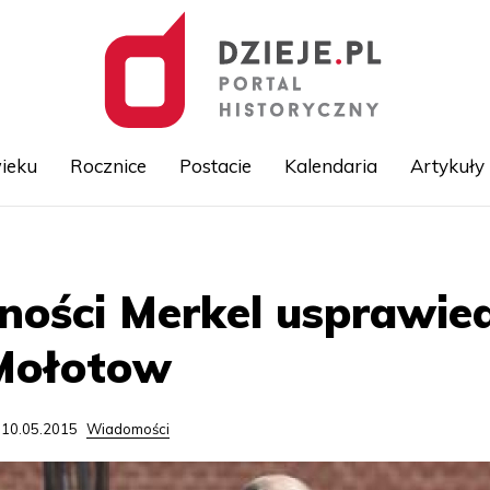
ieku
Rocznice
Postacie
Kalendaria
Artykuły
Przejdź
do
treści
ności Merkel usprawied
Mołotow
 10.05.2015
Wiadomości