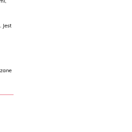
mi,
 Jest
ązane