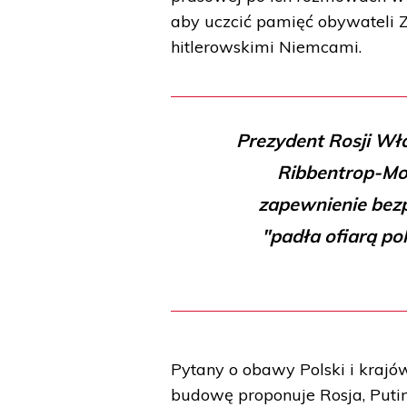
aby uczcić pamięć obywateli Z
hitlerowskimi Niemcami.
Prezydent Rosji Wła
Ribbentrop-Moł
zapewnienie bezp
"padła ofiarą po
Pytany o obawy Polski i krajó
budowę proponuje Rosja, Putin