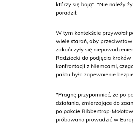
którzy się boją". "Nie należy ż
poradził.
W tym kontekście przywołał p
wiele starań, aby przeciwstaw
zakończyły się niepowodzeniem
Radziecki do podjęcia kroków
konfrontacji z Niemcami, cze
paktu było zapewnienie bezpi
"Pragnę przypomnieć, że po p
działania, zmierzające do zaan
po pakcie Ribbentrop-Mołotow i
próbowano prowadzić w Europie