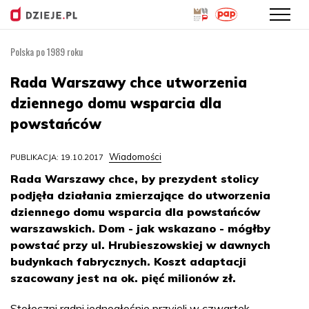
Polska po 1989 roku
Przejdź
do
Rada Warszawy chce utworzenia
treści
dziennego domu wsparcia dla
powstańców
Wiadomości
PUBLIKACJA: 19.10.2017
Rada Warszawy chce, by prezydent stolicy
podjęła działania zmierzające do utworzenia
dziennego domu wsparcia dla powstańców
warszawskich. Dom - jak wskazano - mógłby
powstać przy ul. Hrubieszowskiej w dawnych
budynkach fabrycznych. Koszt adaptacji
szacowany jest na ok. pięć milionów zł.
Stołeczni radni jednogłośnie przyjęli w czwartek