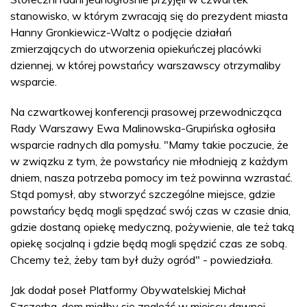
stanowisko, w którym zwracają się do prezydent miasta
Hanny Gronkiewicz-Waltz o podjęcie działań
zmierzających do utworzenia opiekuńczej placówki
dziennej, w której powstańcy warszawscy otrzymaliby
wsparcie.
Na czwartkowej konferencji prasowej przewodnicząca
Rady Warszawy Ewa Malinowska-Grupińska ogłosiła
wsparcie radnych dla pomysłu. "Mamy takie poczucie, że
w związku z tym, że powstańcy nie młodnieją z każdym
dniem, nasza potrzeba pomocy im też powinna wzrastać.
Stąd pomysł, aby stworzyć szczególne miejsce, gdzie
powstańcy będą mogli spędzać swój czas w czasie dnia,
gdzie dostaną opiekę medyczną, pożywienie, ale też taką
opiekę socjalną i gdzie będą mogli spędzić czas ze sobą.
Chcemy też, żeby tam był duży ogród" - powiedziała.
Jak dodał poseł Platformy Obywatelskiej Michał
Szczerba, dom miałby się znaleźć w miejscu dawnej