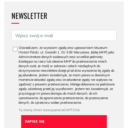
NEWSLETTER
Oświadczam, że wyrażam zgodę oraz upoważniam Muzeum
Historii Polski, ul. Gwardii 1, 01-538 Warszawa, (dalej MHP) jako
Administratora danych osobowych oraz wszelkie podmioty
działające na rzecz lub zlecenie MHP do przetwarzania moich
danych osob. (e-mail) w zakresie i celach niezbędnych do
otrzymywania newslettera dzieje.pl od dnia wyrażenia tej zgody do
jej odwołania. Jestem świadomy/a, że mam prawo w dowolnym
momencie odwołać zgodę oraz że odwołanie zgody nie wpływa na
zgodność z prawem przetwarzania, którego dokonano na podstawie
zgody udzielonej przed jej wycofaniem. Jestem też świadomy/a, że
przysługuje mi prawo dostępu do moich danych, do ich
sprostowania, do ograniczenia przetwarzania, do przenoszenia
danych, do sprzeciwu wobec przetwarzania.