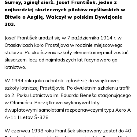
Surrey, zginął sierż. Josef František, jeden z
najbardziej skutecznych pilotów myśliwskich w
Bitwie o Anglię. Walczył w polskim Dywizjonie
303.
Josef František urodził się w 7 października 1914 r. w
Otaslavicach koło Prostějova w rodzinie miejscowego
stolarza. Po ukończeniu szkoły elementarnej miał zostać
ślusarzem, lecz od najmłodszych lat facynowało go
lotnictwo.
W 1934 roku jako ochotnik zgłosił się do wojskowej
szkoły lotniczej Prostějovie. Po dwuletnim szkoleniu trafił
do 2. Pułku Lotnictwa im. Eduarda Beneša stacjonującego
w Ołomuńcu. Początkowo wykonywał loty
dwupłatowymi samolotami rozpoznawczymi typu Aero A
A-11 I Letov Š-328.
W czerwcu 1938 roku František skierowany został do 40