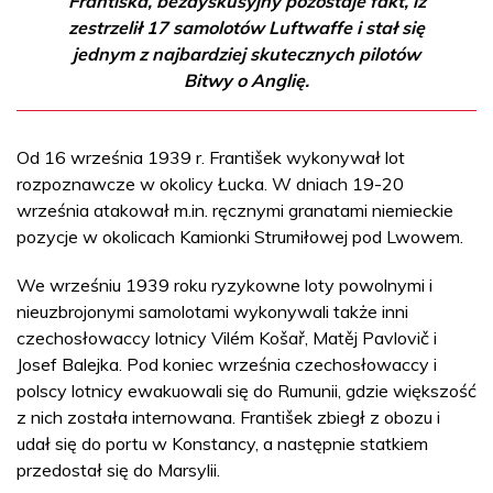
Františka, bezdyskusyjny pozostaje fakt, iż
zestrzelił 17 samolotów Luftwaffe i stał się
jednym z najbardziej skutecznych pilotów
Bitwy o Anglię.
Od 16 września 1939 r. František wykonywał lot
rozpoznawcze w okolicy Łucka. W dniach 19-20
września atakował m.in. ręcznymi granatami niemieckie
pozycje w okolicach Kamionki Strumiłowej pod Lwowem.
We wrześniu 1939 roku ryzykowne loty powolnymi i
nieuzbrojonymi samolotami wykonywali także inni
czechosłowaccy lotnicy Vilém Košař, Matěj Pavlovič i
Josef Balejka. Pod koniec września czechosłowaccy i
polscy lotnicy ewakuowali się do Rumunii, gdzie większość
z nich została internowana. František zbiegł z obozu i
udał się do portu w Konstancy, a następnie statkiem
przedostał się do Marsylii.