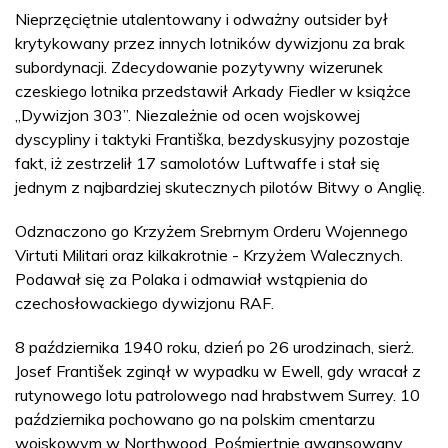
Nieprzęciętnie utalentowany i odważny outsider był
krytykowany przez innych lotników dywizjonu za brak
subordynacji. Zdecydowanie pozytywny wizerunek
czeskiego lotnika przedstawił Arkady Fiedler w książce
„Dywizjon 303”. Niezależnie od ocen wojskowej
dyscypliny i taktyki Františka, bezdyskusyjny pozostaje
fakt, iż zestrzelił 17 samolotów Luftwaffe i stał się
jednym z najbardziej skutecznych pilotów Bitwy o Anglię.
Odznaczono go Krzyżem Srebrnym Orderu Wojennego
Virtuti Militari oraz kilkakrotnie - Krzyżem Walecznych.
Podawał się za Polaka i odmawiał wstąpienia do
czechosłowackiego dywizjonu RAF.
8 października 1940 roku, dzień po 26 urodzinach, sierż.
Josef František zginął w wypadku w Ewell, gdy wracał z
rutynowego lotu patrolowego nad hrabstwem Surrey. 10
października pochowano go na polskim cmentarzu
wojskowym w Northwood. Pośmiertnie awansowany