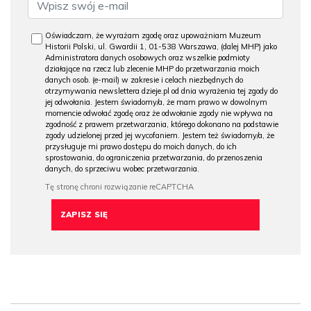
Oświadczam, że wyrażam zgodę oraz upoważniam Muzeum
Historii Polski, ul. Gwardii 1, 01-538 Warszawa, (dalej MHP) jako
Administratora danych osobowych oraz wszelkie podmioty
działające na rzecz lub zlecenie MHP do przetwarzania moich
danych osob. (e-mail) w zakresie i celach niezbędnych do
otrzymywania newslettera dzieje.pl od dnia wyrażenia tej zgody do
jej odwołania. Jestem świadomy/a, że mam prawo w dowolnym
momencie odwołać zgodę oraz że odwołanie zgody nie wpływa na
zgodność z prawem przetwarzania, którego dokonano na podstawie
zgody udzielonej przed jej wycofaniem. Jestem też świadomy/a, że
przysługuje mi prawo dostępu do moich danych, do ich
sprostowania, do ograniczenia przetwarzania, do przenoszenia
danych, do sprzeciwu wobec przetwarzania.