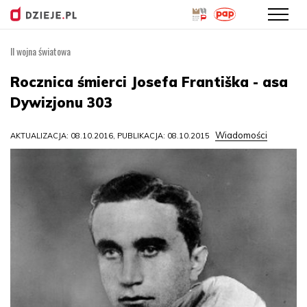
II wojna światowa
Przejdź
do
Rocznica śmierci Josefa Františka - asa
treści
Dywizjonu 303
Wiadomości
AKTUALIZACJA: 08.10.2016, PUBLIKACJA: 08.10.2015