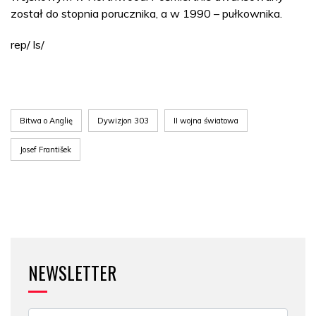
został do stopnia porucznika, a w 1990 – pułkownika.
rep/ ls/
Bitwa o Anglię
Dywizjon 303
II wojna światowa
Josef František
NEWSLETTER