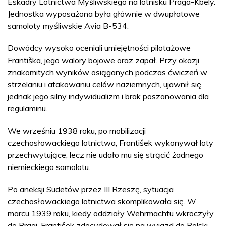
Eskadry Lotnictwa Myśliwskiego na lotnisku Praga-Kbely.
Jednostka wyposażona była głównie w dwupłatowe
samoloty myśliwskie Avia B-534.
Dowódcy wysoko oceniali umiejętności pilotażowe
Františka, jego walory bojowe oraz zapał. Przy okazji
znakomitych wyników osiąganych podczas ćwiczeń w
strzelaniu i atakowaniu celów naziemnych, ujawnił się
jednak jego silny indywidualizm i brak poszanowania dla
regulaminu.
We wrześniu 1938 roku, po mobilizacji
czechosłowackiego lotnictwa, František wykonywał loty
przechwytujące, lecz nie udało mu się strącić żadnego
niemieckiego samolotu.
Po aneksji Sudetów przez III Rzeszę, sytuacja
czechosłowackiego lotnictwa skomplikowała się. W
marcu 1939 roku, kiedy oddziały Wehrmachtu wkroczyły
do Pragi, František zdecydował się na wyjazd do Polski,