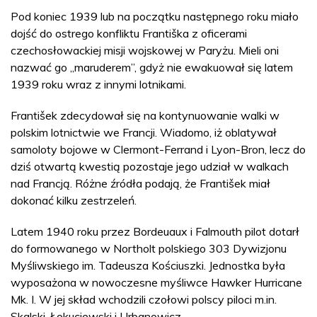
Pod koniec 1939 lub na początku następnego roku miało
dojść do ostrego konfliktu Františka z oficerami
czechosłowackiej misji wojskowej w Paryżu. Mieli oni
nazwać go „maruderem”, gdyż nie ewakuował się latem
1939 roku wraz z innymi lotnikami.
František zdecydował się na kontynuowanie walki w
polskim lotnictwie we Francji. Wiadomo, iż oblatywał
samoloty bojowe w Clermont-Ferrand i Lyon-Bron, lecz do
dziś otwartą kwestią pozostaje jego udział w walkach
nad Francją. Różne źródła podają, że František miał
dokonać kilku zestrzeleń.
Latem 1940 roku przez Bordeuaux i Falmouth pilot dotarł
do formowanego w Northolt polskiego 303 Dywizjonu
Myśliwskiego im. Tadeusza Kościuszki. Jednostka była
wyposażona w nowoczesne myśliwce Hawker Hurricane
Mk. I. W jej skład wchodzili czołowi polscy piloci m.in.
Skalski, Łokuciewski i Urbanowicz.