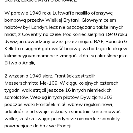
W połowie 1940 roku Luftwaffe nasiliło ofensywę
bombową przeciw Wielkiej Brytanii. Głównym celem
nalotów był Londyn, lecz nie oszczędzano także innych
miast, z Coventry na czele. Pod koniec sierpnia 1940 roku
dywizjon dowodzony przez przez majora RAF, Ronalda G.
Kelletta osiągnął gotowość bojową, wchodząc do akcji w
kulminacyjnym momencie zmagań, które są określane jako
Bitwa o Anglię.
2 września 1940 sierż. František zestrzelił
Messerschmitta Me-109. W ciągu kolejnych czterech
tygodni walk strącił jeszcze 16 innych niemieckich
samolotów. Według innych pilotów Dywizjonu 303
podczas walki František miał, wbrew regulaminowi,
oddalać się od swojej eskadry i samotnie kontunuować
walkę, zestrzeliwując pojedyncze niemieckie samoloty
powracające do baz we Francji.