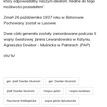
który odpowiadałby naszym ideałom. Realne do tego
możliwości posiadałem”.
Zmarł 26 października 1937 roku w Batorowie.
Pochowany został w Lusowie.
Dwie córki generała zostały zamordowane podczas II
wojny światowej: Janina Lewandowska w Katyniu,
Agnieszka Dowbor - Muśnicka w Palmirach. (PAP)
sts/ ls/
gen. Józef Dowbor-Muśnicki
gen. Dowbor-Muśnicki
Józef Dowbor-Muśnicki
I Korpus polski
I wojna światowa
Powstanie Wielkopolskie
wojna polsko-bolszewicka