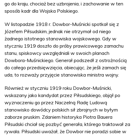
go do kraju, chociaż bez uzbrojenia, i zachowanie w ten
sposób kadr dla Wojska Polskiego.
W listopadzie 1918 r. Dowbor-Muśnicki spotkał się z
Józefem Piłsudskim, jednak nie otrzymał od niego
żadnego istotnego stanowiska wojskowego. Gdy w
styczniu 1919 doszło do próby prawicowego zamachu
stanu, spiskowcy uwzględniali w swoich planach
Dowbora-Muśnickiego. Generał podszedł z ostrożnością
do całego przedsięwzięcia, obiecując, że jeśli zamach się
uda, to rozważy przyjęcie stanowiska ministra wojny.
Również w styczniu 1919 roku Dowbor-Muśnicki,
wskazany jako kandydat przez Piłsudskiego, objął po
wyznaczeniu go przez Naczelną Radę Ludową
stanowisko dowódcy polskich sił zbrojnych w byłym
zaborze pruskim. Zdaniem historyka Piotra Bauera
Piłsudski chciał się pozbyć generała, którego traktował za
rywala. Piłsudski uważał, że Dowbor nie poradzi sobie w