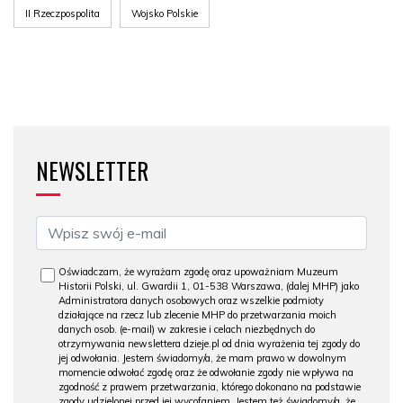
II Rzeczpospolita
Wojsko Polskie
NEWSLETTER
Oświadczam, że wyrażam zgodę oraz upoważniam Muzeum
Historii Polski, ul. Gwardii 1, 01-538 Warszawa, (dalej MHP) jako
Administratora danych osobowych oraz wszelkie podmioty
działające na rzecz lub zlecenie MHP do przetwarzania moich
danych osob. (e-mail) w zakresie i celach niezbędnych do
otrzymywania newslettera dzieje.pl od dnia wyrażenia tej zgody do
jej odwołania. Jestem świadomy/a, że mam prawo w dowolnym
momencie odwołać zgodę oraz że odwołanie zgody nie wpływa na
zgodność z prawem przetwarzania, którego dokonano na podstawie
zgody udzielonej przed jej wycofaniem. Jestem też świadomy/a, że