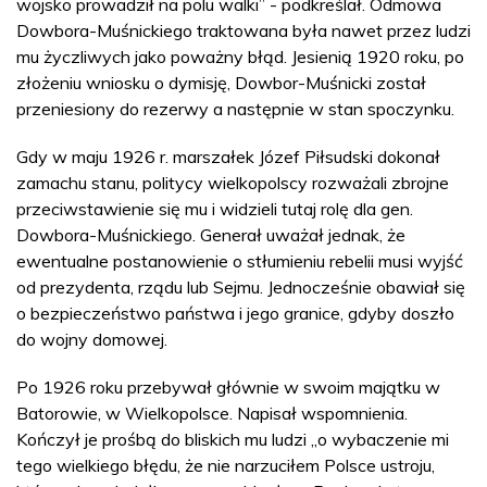
wojsko prowadził na polu walki” - podkreślał. Odmowa
Dowbora-Muśnickiego traktowana była nawet przez ludzi
mu życzliwych jako poważny błąd. Jesienią 1920 roku, po
złożeniu wniosku o dymisję, Dowbor-Muśnicki został
przeniesiony do rezerwy a następnie w stan spoczynku.
Gdy w maju 1926 r. marszałek Józef Piłsudski dokonał
zamachu stanu, politycy wielkopolscy rozważali zbrojne
przeciwstawienie się mu i widzieli tutaj rolę dla gen.
Dowbora-Muśnickiego. Generał uważał jednak, że
ewentualne postanowienie o stłumieniu rebelii musi wyjść
od prezydenta, rządu lub Sejmu. Jednocześnie obawiał się
o bezpieczeństwo państwa i jego granice, gdyby doszło
do wojny domowej.
Po 1926 roku przebywał głównie w swoim majątku w
Batorowie, w Wielkopolsce. Napisał wspomnienia.
Kończył je prośbą do bliskich mu ludzi „o wybaczenie mi
tego wielkiego błędu, że nie narzuciłem Polsce ustroju,