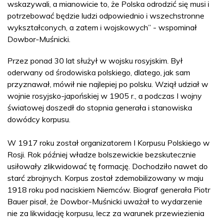
wskazywali, a mianowicie to, że Polska odrodzić się musi i
potrzebować będzie ludzi odpowiednio i wszechstronne
wykształconych, a zatem i wojskowych” - wspominał
Dowbor-Muśnicki.
Przez ponad 30 lat służył w wojsku rosyjskim. Był
oderwany od środowiska polskiego, dlatego, jak sam
przyznawał, mówił nie najlepiej po polsku. Wziął udział w
wojnie rosyjsko-japońskiej w 1905 r., a podczas I wojny
światowej doszedł do stopnia generała i stanowiska
dowódcy korpusu.
W 1917 roku został organizatorem I Korpusu Polskiego w
Rosji. Rok później władze bolszewickie bezskutecznie
usiłowały zlikwidować tę formację. Dochodziło nawet do
starć zbrojnych. Korpus został zdemobilizowany w maju
1918 roku pod naciskiem Niemców. Biograf generała Piotr
Bauer pisał, że Dowbor-Muśnicki uważał to wydarzenie
nie za likwidację korpusu, lecz za warunek przewiezienia