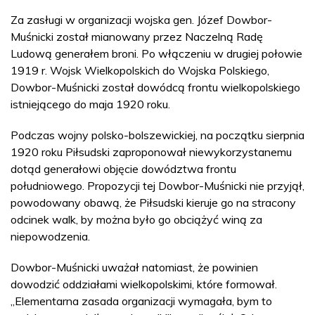
Za zasługi w organizacji wojska gen. Józef Dowbor-
Muśnicki został mianowany przez Naczelną Radę
Ludową generałem broni. Po włączeniu w drugiej połowie
1919 r. Wojsk Wielkopolskich do Wojska Polskiego,
Dowbor-Muśnicki został dowódcą frontu wielkopolskiego
istniejącego do maja 1920 roku.
Podczas wojny polsko-bolszewickiej, na początku sierpnia
1920 roku Piłsudski zaproponował niewykorzystanemu
dotąd generałowi objęcie dowództwa frontu
południowego. Propozycji tej Dowbor-Muśnicki nie przyjął,
powodowany obawą, że Piłsudski kieruje go na stracony
odcinek walk, by można było go obciążyć winą za
niepowodzenia.
Dowbor-Muśnicki uważał natomiast, że powinien
dowodzić oddziałami wielkopolskimi, które formował.
„Elementarna zasada organizacji wymagała, bym to