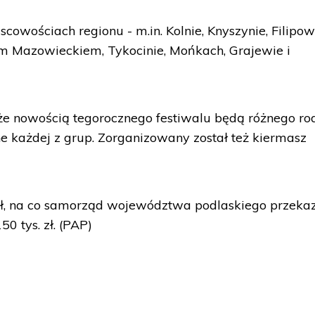
cowościach regionu - m.in. Kolnie, Knyszynie, Filipow
em Mazowieckiem, Tykocinie, Mońkach, Grajewie i
że nowością tegorocznego festiwalu będą różnego ro
ne każdej z grup. Zorganizowany został też kiermasz
. zł, na co samorząd województwa podlaskiego przeka
50 tys. zł. (PAP)