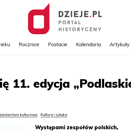
ieku
Rocznice
Postacie
Kalendaria
Artykuły
Przejdź
do
treści
ię 11. edycja „Podlask
ziedzictwo kulturowe
,
Kultura i sztuka
Występami zespołów polskich,