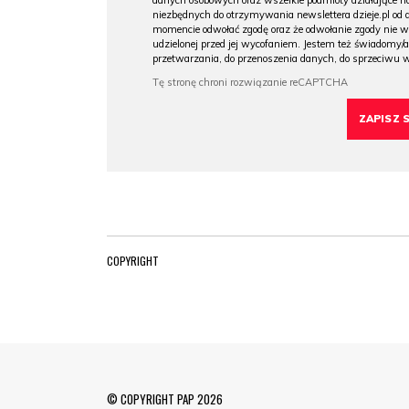
danych osobowych oraz wszelkie podmioty działające na
niezbędnych do otrzymywania newslettera dzieje.pl od
momencie odwołać zgodę oraz że odwołanie zgody nie 
udzielonej przed jej wycofaniem. Jestem też świadomy/a
przetwarzania, do przenoszenia danych, do sprzeciwu 
COPYRIGHT
© COPYRIGHT PAP 2026