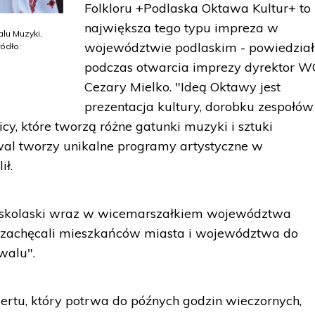
Folkloru +Podlaska Oktawa Kultur+ to
największa tego typu impreza w
lu Muzyki,
województwie podlaskim - powiedział
ródło:
podczas otwarcia imprezy dyrektor 
Cezary Mielko. "Ideą Oktawy jest
prezentacja kultury, dorobku zespołów
icy, które tworzą różne gatunki muzyki i sztuki
iwal tworzy unikalne programy artystyczne w
ił.
uskolaski wraz w wicemarszałkiem województwa
 zachęcali mieszkańców miasta i województwa do
walu".
rtu, który potrwa do późnych godzin wieczornych,