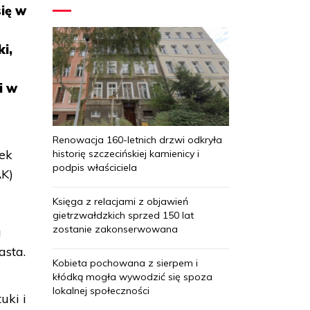
się w
i,
i w
Renowacja 160-letnich drzwi odkryła
ek
historię szczecińskiej kamienicy i
podpis właściciela
AK)
Księga z relacjami z objawień
gietrzwałdzkich sprzed 150 lat
zostanie zakonserwowana
a
asta.
Kobieta pochowana z sierpem i
kłódką mogła wywodzić się spoza
lokalnej społeczności
uki i