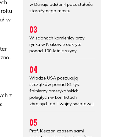
ych
w Dunaju odsłonił pozostałości
 roku
starożytnego mostu
wał w
03
W ścianach kamienicy przy
rynku w Krakowie odkryto
ter
ponad 100-letnie szyny
czno-
04
Władze USA poszukują
szczątków ponad 81 tys.
żołnierzy amerykańskich
ych z
poległych w konfliktach
z
zbrojnych od II wojny światowej
05
Prof. Klęczar: czasem sami