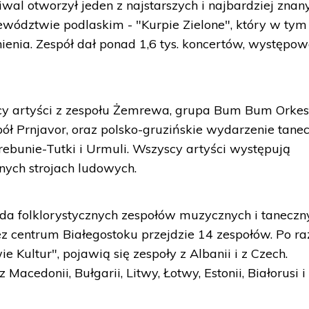
wal otworzył jeden z najstarszych i najbardziej znan
ewództwie podlaskim - "Kurpie Zielone", który w tym
tnienia. Zespół dał ponad 1,6 tys. koncertów, występo
scy artyści z zespołu Żemrewa, grupa Bum Bum Orkes
pół Prnjavor, oraz polsko-gruzińskie wydarzenie tane
ebunie-Tutki i Urmuli. Wszyscy artyści występują
nych strojach ludowych.
da folklorystycznych zespołów muzycznych i taneczn
z centrum Białegostoku przejdzie 14 zespołów. Po ra
 Kultur", pojawią się zespoły z Albanii i z Czech.
 Macedonii, Bułgarii, Litwy, Łotwy, Estonii, Białorusi i