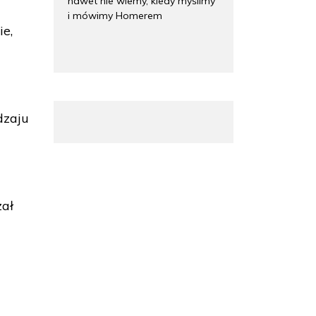
nawet nie wiemy, kiedy myślimy
i mówimy Homerem
ie,
dzaju
zał