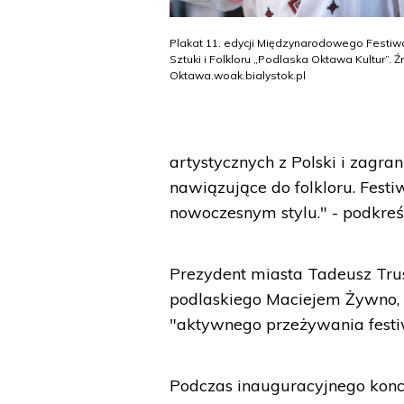
Plakat 11. edycji Międzynarodowego Festiwa
Sztuki i Folkloru „Podlaska Oktawa Kultur”. Ź
Oktawa.woak.bialystok.pl
artystycznych z Polski i zagran
nawiązujące do folkloru. Fest
nowoczesnym stylu." - podkreśl
Prezydent miasta Tadeusz Tr
podlaskiego Maciejem Żywno,
"aktywnego przeżywania festi
Podczas inauguracyjnego konce