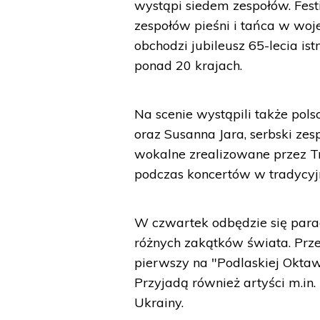
wystąpi siedem zespołów. Festi
zespołów pieśni i tańca w woj
obchodzi jubileusz 65-lecia is
ponad 20 krajach.
Na scenie wystąpili także pol
oraz Susanna Jara, serbski zes
wokalne zrealizowane przez Tr
podczas koncertów w tradycyj
W czwartek odbędzie się para
różnych zakątków świata. Prze
pierwszy na "Podlaskiej Oktawie
Przyjadą również artyści m.in. z
Ukrainy.