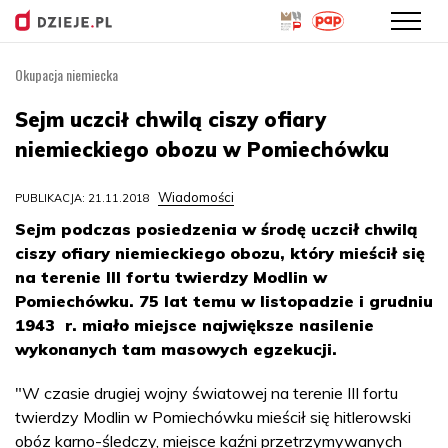
Okupacja niemiecka
Przejdź
do
Sejm uczcił chwilą ciszy ofiary
treści
niemieckiego obozu w Pomiechówku
Wiadomości
PUBLIKACJA: 21.11.2018
Sejm podczas posiedzenia w środę uczcił chwilą
ciszy ofiary niemieckiego obozu, który mieścił się
na terenie III fortu twierdzy Modlin w
Pomiechówku. 75 lat temu w listopadzie i grudniu
1943 r. miało miejsce największe nasilenie
wykonanych tam masowych egzekucji.
"W czasie drugiej wojny światowej na terenie III fortu
twierdzy Modlin w Pomiechówku mieścił się hitlerowski
obóz karno-śledczy, miejsce kaźni przetrzymywanych