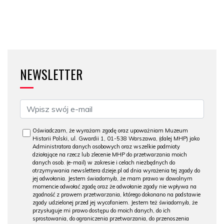
NEWSLETTER
Oświadczam, że wyrażam zgodę oraz upoważniam Muzeum
Historii Polski, ul. Gwardii 1, 01-538 Warszawa, (dalej MHP) jako
Administratora danych osobowych oraz wszelkie podmioty
działające na rzecz lub zlecenie MHP do przetwarzania moich
danych osob. (e-mail) w zakresie i celach niezbędnych do
otrzymywania newslettera dzieje.pl od dnia wyrażenia tej zgody do
jej odwołania. Jestem świadomy/a, że mam prawo w dowolnym
momencie odwołać zgodę oraz że odwołanie zgody nie wpływa na
zgodność z prawem przetwarzania, którego dokonano na podstawie
zgody udzielonej przed jej wycofaniem. Jestem też świadomy/a, że
przysługuje mi prawo dostępu do moich danych, do ich
sprostowania, do ograniczenia przetwarzania, do przenoszenia