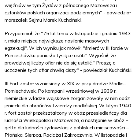
więźniów w tym Żydów z północnego Mazowsza i
członków polskich organizacji podziemnych" - powiedział
marszałek Sejmu Marek Kuchciński.
Przypomniał, że "75 lat temu w listopadzie i grudniu 1943
r. miało miejsce największe nasilenie masowych
egzekucji". W ich wyniku jak mówił, "śmierć w III forcie w
Pomiechówku poniosło tysiące osób". Wyjaśnił, że
prawdziwej liczby ofiar nie da się ustalić." Proszę o
uczczenie tych ofiar chwilą ciszy" - powiedział Kuchciński.
III Fort został wzniesiony w XIX w. przy drodze Modlin–
Pomiechówek. Po kampanii wrześniowej w 1939 r.
niemieckie władze wojskowe zorganizowały w nim obóz
jeniecki dla obrońców twierdzy modlińskiej. W lutym 1940
r. fort został przekształcony w obóz przesiedleńczy dla
ludności Wielkopolski i Mazowsza, a następnie w obóz –
getto dla ludności żydowskiej z pobliskich miejscowości –
Płońska, Sierpca, Raciąża i Zakroczymia. W listopadzie i