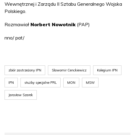
Wewnętrznej i Zarządu II Sztabu Generalnego Wojska
Polskiego.
Rozmawiał
Norbert Nowotnik
(PAP)
nno/ pat/
zbiór zastrzeżony IPN
Slawomir Cenckiewicz
Kolegium IPN
IPN
służby specjalne PRL
MON
MSW
Jarosław Szarek