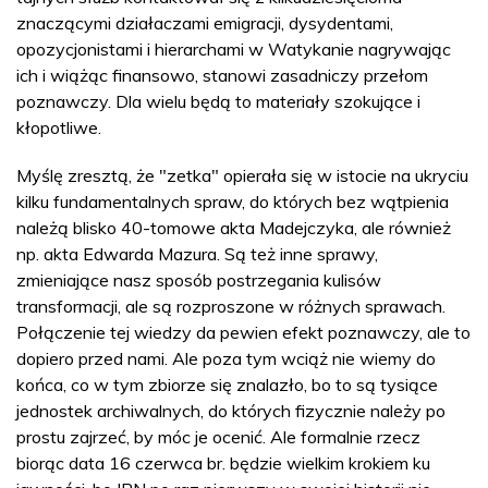
znaczącymi działaczami emigracji, dysydentami,
opozycjonistami i hierarchami w Watykanie nagrywając
ich i wiążąc finansowo, stanowi zasadniczy przełom
poznawczy. Dla wielu będą to materiały szokujące i
kłopotliwe.
Myślę zresztą, że "zetka" opierała się w istocie na ukryciu
kilku fundamentalnych spraw, do których bez wątpienia
należą blisko 40-tomowe akta Madejczyka, ale również
np. akta Edwarda Mazura. Są też inne sprawy,
zmieniające nasz sposób postrzegania kulisów
transformacji, ale są rozproszone w różnych sprawach.
Połączenie tej wiedzy da pewien efekt poznawczy, ale to
dopiero przed nami. Ale poza tym wciąż nie wiemy do
końca, co w tym zbiorze się znalazło, bo to są tysiące
jednostek archiwalnych, do których fizycznie należy po
prostu zajrzeć, by móc je ocenić. Ale formalnie rzecz
biorąc data 16 czerwca br. będzie wielkim krokiem ku