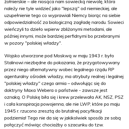
żołnierskie – ale niosąca nam sowiecką niewolę, która
należy nie tyle widzieć jako "lepszą" od niemieckiej, ale
uzupełnienie tego co wyprawiali Niemcy biorąc na siebie
odpowiedzialność za biologiczną zagładę narodu. Sowieci
wieńczyli to dzieło wpierw zbliżonymi metodami, ale
później innymi, może bardziej perfidnymi bo przebranymi
w pozory "polskiej władzy".
Wojsko utworzone pod Moskwą w maju 1943 r. było
Stalinowi niezbędne do pokazania, że przygotowywany
przez niego alternatywny wobec legalnego rządu RP
agenturalny ośrodek władzy, ma atrybuty realnej i legalnej
"polskiej władzy" czego armia – odwołując się do
doktryny Maxa Webera o państwie - zawsze jest
oznaką. O Polskę biła się i krew przelewała AK, NSZ, PSZ
i cała konspiracja powojenna, ale nie LWP, które po maju
1945 r. rzucono zresztą do brutalnej pacyfikacji
podziemia! Tego nie da się w jakikolwiek sposób ze sobą
połączyć mówiąc chociażby o szacunku do tzw.