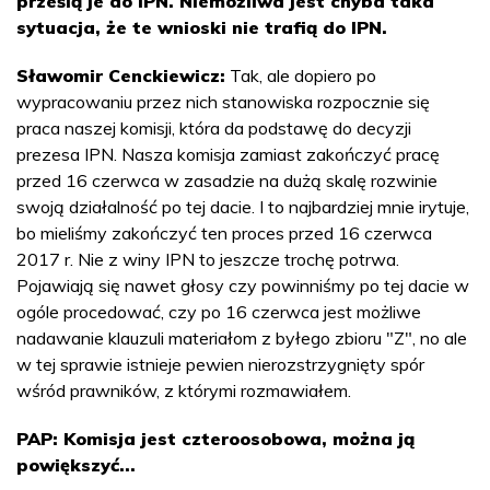
prześlą je do IPN. Niemożliwa jest chyba taka
sytuacja, że te wnioski nie trafią do IPN.
Sławomir Cenckiewicz:
Tak, ale dopiero po
wypracowaniu przez nich stanowiska rozpocznie się
praca naszej komisji, która da podstawę do decyzji
prezesa IPN. Nasza komisja zamiast zakończyć pracę
przed 16 czerwca w zasadzie na dużą skalę rozwinie
swoją działalność po tej dacie. I to najbardziej mnie irytuje,
bo mieliśmy zakończyć ten proces przed 16 czerwca
2017 r. Nie z winy IPN to jeszcze trochę potrwa.
Pojawiają się nawet głosy czy powinniśmy po tej dacie w
ogóle procedować, czy po 16 czerwca jest możliwe
nadawanie klauzuli materiałom z byłego zbioru "Z", no ale
w tej sprawie istnieje pewien nierozstrzygnięty spór
wśród prawników, z którymi rozmawiałem.
PAP: Komisja jest czteroosobowa, można ją
powiększyć...