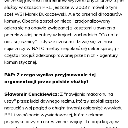
wszelkiej jawności materiałów wytworzonych przez tajne
służby w czasach PRL. Jeszcze w 2003 r. mówił o tym
szef WSI Marek Dukaczewski. Ale to arsenał dinozaurów
komuny. Obecnie został on nieco "zracjonalizowany" i
opiera się na obawie związanej z kosztami ujawnienia
peerelowskiej agentury w krajach zachodnich. "Co na to
nasi sojusznicy" – słyszę czasem i dziwię się, że nasi
sojusznicy w NATO mieliby niepokoić się dekonspiracją -
często i tak już zdekonspirowanej przez nich - agentury
komunistycznej.
PAP: Z czego wynika przyjmowanie tej
argumentacji przez polskie służby?
Sławomir Cenckiewicz:
Z "nawijania makaronu na
uszy" przez ludzi dawnego reżimu, którzy zdołali często
narzucić swój pogląd o długim trwaniu osiągnięć wywiadu
PRL i wspólnocie wywiadowczej, która rzekomo
przymyka oczy na okres zimnej wojny. Te bajki krążą w