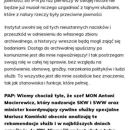
jawności, bo IPN po raz pierwszy w swojej historii nie
będzie już musiał niczego uzgadniać z tajnymi służbami,
które z natury rzeczy były przeciwne jawności.
Instytut uwolni się od tych nieustannych nacisków i
przeszkód w odniesieniu do własnego zbioru
archiwalnego, a historycy wreszcie będą mogli zająć się
badaniami. Dostęp do archiwalnej spuścizny po
komunizmie jest dla mnie najważniejszy! I tak postrzegam
swoją rolę w całej tej sprawie, bez względu na
pomówienia, obmowę, groźby, narzekania polityków i ludzi
służb. To wszystko jest dla mnie osobiście bez znaczenia,
tak jak stanowiska i funkcje, które pełnię.
PAP: Wiemy chociaż tyle, że szef MON Antoni
Macierewicz, który nadzoruje SKW i SWW oraz
minister koordynujący cywilne służby specjalne
Mariusz Kamiński obecnie analizują te
rekomendacje służb i w najbliższych dniach