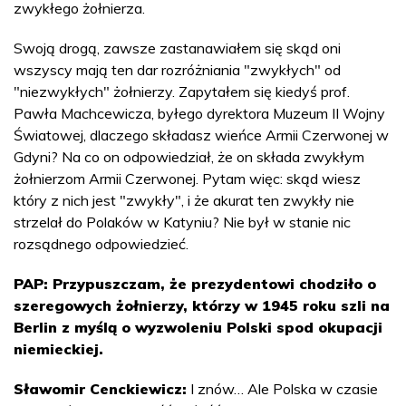
zwykłego żołnierza.
Swoją drogą, zawsze zastanawiałem się skąd oni
wszyscy mają ten dar rozróżniania "zwykłych" od
"niezwykłych" żołnierzy. Zapytałem się kiedyś prof.
Pawła Machcewicza, byłego dyrektora Muzeum II Wojny
Światowej, dlaczego składasz wieńce Armii Czerwonej w
Gdyni? Na co on odpowiedział, że on składa zwykłym
żołnierzom Armii Czerwonej. Pytam więc: skąd wiesz
który z nich jest "zwykły", i że akurat ten zwykły nie
strzelał do Polaków w Katyniu? Nie był w stanie nic
rozsądnego odpowiedzieć.
PAP: Przypuszczam, że prezydentowi chodziło o
szeregowych żołnierzy, którzy w 1945 roku szli na
Berlin z myślą o wyzwoleniu Polski spod okupacji
niemieckiej.
Sławomir Cenckiewicz:
I znów… Ale Polska w czasie