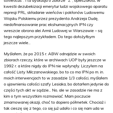
sovieticus". I ta dyskusja o zbiorze "Z", opieszałość w
kwestii dezubekizacji emerytur ludzi wojskowego aparatu
represji PRL, składanie wieńców i pokłonów Ludowemu
Wojsku Polskiemu przez prezydenta Andrzeja Dudę,
niedofinansowanie prac ekshumacyjnych IPN czy
wreszcie obrona alei Armii Ludowej w Warszawie – są
tego najlepszym przykładem. Do tego dołożyłbym
jeszcze wiele...
Myślałem, że po 2015 r. ABW odnajdzie w swoich
zbiorach rzeczy, które w archiwach UOP były jeszcze w
1992 r. a które nigdy do IPN nie wpłynęły. Liczyłem na
całość Listy Milczanowskiego, bo to co ma IPN po m. in.
moich interwencjach to w zasadzie 1/3 całości, myślałem
o ujawnieniu całości szafy Lesiaka, bo dotarłem jedynie do
części tych akt w sądzie... No, ale w zasadzie nie ma z
kim o tym wszystkim rozmawiać. Mam poczucie
zmarnowanej okazji, choć to dopiero półmetek. Chociaż i
tak cieszę się z tego, co się już udało i co się nam uda w