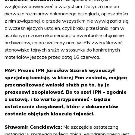
względów powiedzieć o wszystkim. Dotyczą one po
pierwsze rozmiarów dokonanego przeglądu, opieszałości
z nim związanej, a przede wszystkim nie wywiązania się
z wcześniejszych ustaleń, czyli braku przesłania nam w
ustalonym czasie rekomendacji o ewentualne utajnienie
archiwaliów, co pozwoliłoby nam w IPN zweryfikować
stanowisko tajnych służb w stosunku do konkretnych
materiałów jeszcze przed datą 16 czerwca.
PAP: Prezes IPN Jarosław Szarek wyznaczył
specjalną komisję, w której Pan zasiada, mającą
przeanalizować wnioski służb po to, by je
prezesowi zaopiniować. Bo to szef IPN - zgodnie
z ustawą, i to warto przypomnieć - będzie
ostatecznie decydował, które z dokumentów
zostanie objętych klauzulą tajności.
Sławomir Cenckiewicz:
Na szczęście ostateczną
instancją w sprawach byłego zbioru wyodrębnionego jest