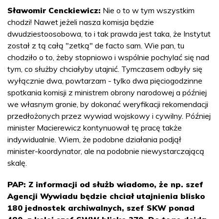
Sławomir Cenckiewicz:
Nie o to w tym wszystkim
chodzi! Nawet jeżeli nasza komisja będzie
dwudziestoosobowa, to i tak prawda jest taka, że Instytut
został z tą całą "zetką" de facto sam. Wie pan, tu
chodziło o to, żeby stopniowo i wspólnie pochylać się nad
tym, co służby chciałyby utajnić. Tymczasem odbyły się
wyłącznie dwa, powtarzam - tylko dwa pięciogodzinne
spotkania komisji z ministrem obrony narodowej a później
we własnym gronie, by dokonać weryfikacji rekomendacji
przedłożonych przez wywiad wojskowy i cywilny. Później
minister Macierewicz kontynuował tę pracę także
indywidualnie. Wiem, że podobne działania podjął
minister-koordynator, ale na podobnie niewystarczającą
skalę.
PAP: Z informacji od służb wiadomo, że np. szef
Agencji Wywiadu będzie chciał utajnienia blisko
180 jednostek archiwalnych, szef SKW ponad