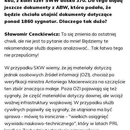
480, z kolei szef SWW blisko 370. Do tego dojdą
jeszcze dokumenty z ABW, która podała, że
będzie chciała utajnić dokumenty dotyczące
ponad 1860 sygnatur. Dlaczego tak dużo?
Sławomir Cenckiewicz:
To się zmienia do ostatniej
chwili, ale nie jest to pytanie do mnie! Będziemy te
rekomendacje służb dopiero analizować... Tak łatwo tego
nie przepuścimy!
W przypadku SKW wiemy, że jej materiały dotyczą
jednak osobowych źródeł informacji (OZI), chociaż po
weryfikacji ministra Antoniego Macierewicza na szczęście
ten zbiór znacząco maleje. Poza OZI pojawiają się też
sygnały, że część materiałów dotyczy dawnej, ale wciąż
ważnej infrastruktury wojskowej. W przypadku służb
cywilnych pojawiły się sygnały, że utajniana ma być
sprawa - mówię to ironicznie - "wielkich osiągnięć
wywiadu naukowo-technicznego", który w latach PRL