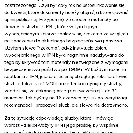
zastrzeżonego. Czyli był cały rok na ustosunkowanie się
do kwestii, które dokumenty należy utajnić, a które ujawnić
opinii publicznej. Przypomnę, że chodzi o materiały po
dawnych służbach PRL, które w tym tajnym
wyodrębnionym zbiorze znalazły się rzekomo ze względu
na znaczenie dla aktualnego bezpieczeństwa państwa.
Użyłem słowa "rzekomo", gdyż instytucja zbioru
wyodrębnionego w IPN była nagminnie nadużywana do
tego by ukrywać tam materiały niezwiązane z wymogami
bezpieczeństwa państwa po 1989 r. W każdym razie na
spotkaniu z IPN, jeszcze jesienią ubiegłego roku, szefowie
służb, a także szef MON i minister koordynujący służby,
zgodzili się, że dokonają przeglądu wcześniej – do 31
marca br., tak byśmy na 16 czerwca byli już po weryfikacji
rekomendacji i propozycji służb, ale słowa nie dotrzymano.
Za tę sytuację odpowiadają służby, które - mówiąc
wprost - zlekceważyły IPN i jego prośbę, by wspólnie
przyjrzeć się dokumentom ze zbioru. W gruncie rzeczy