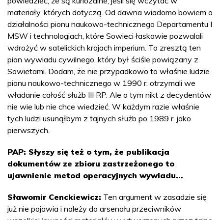
powiedzieć, że są kuriozalne, jeśli się wczytać w
materiały, których dotyczą. Od dawna wiadomo bowiem o
działalności pionu naukowo-technicznego Departamentu I
MSW i technologiach, które Sowieci łaskawie pozwalali
wdrożyć w satelickich krajach imperium. To zresztą ten
pion wywiadu cywilnego, który był ściśle powiązany z
Sowietami. Dodam, że nie przypadkowo to właśnie ludzie
pionu naukowo-technicznego w 1990 r. otrzymali we
władanie całość służb III RP. Ale o tym nikt z decydentów
nie wie lub nie chce wiedzieć. W każdym razie właśnie
tych ludzi usunąłbym z tajnych służb po 1989 r. jako
pierwszych.
PAP: Słyszy się też o tym, że publikacja
dokumentów ze zbioru zastrzeżonego to
ujawnienie metod operacyjnych wywiadu...
Sławomir Cenckiewicz:
Ten argument w zasadzie się
już nie pojawia i należy do arsenału przeciwników