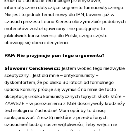
kradł na Zachodzie technologie przemysłowe,
informatyczne i dotyczące segmentu farmaceutycznego.
Nie jest to jednak temat nowy dla IPN, bowiem już w
czasach prezesa Leona Kieresa olbrzymi zbiór podobnych
materiałów został ujawniony i nie pociągnęło to
jakikolwiek konsekwencji dla Polski, czego często
obawiają się obecni decydenci.
PAP: Nie przyjmuje pan tego argumentu?
Sławomir Cenckiewicz:
Jestem wobec tego niezwykle
sceptyczny... Jest dla mnie – antykomunisty –
dyskomfortem, że po blisko 30 latach od formalnego
upadku komuny próbuje się wymusić na mnie de facto
akceptację urobku komunistycznych tajnych służb, które –
ZAWSZE – w porozumieniu z KGB dokonywały kradzieży
technologii na Zachodzie! Mam opór by to dzisiaj
sankcjonować. Zresztą niektóre z przedłożonych
uzasadnień budzą nasze wątpliwości, żeby wręcz nie