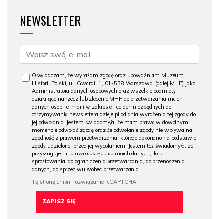
NEWSLETTER
Oświadczam, że wyrażam zgodę oraz upoważniam Muzeum
Historii Polski, ul. Gwardii 1, 01-538 Warszawa, (dalej MHP) jako
Administratora danych osobowych oraz wszelkie podmioty
działające na rzecz lub zlecenie MHP do przetwarzania moich
danych osob. (e-mail) w zakresie i celach niezbędnych do
otrzymywania newslettera dzieje.pl od dnia wyrażenia tej zgody do
jej odwołania. Jestem świadomy/a, że mam prawo w dowolnym
momencie odwołać zgodę oraz że odwołanie zgody nie wpływa na
zgodność z prawem przetwarzania, którego dokonano na podstawie
zgody udzielonej przed jej wycofaniem. Jestem też świadomy/a, że
przysługuje mi prawo dostępu do moich danych, do ich
sprostowania, do ograniczenia przetwarzania, do przenoszenia
danych, do sprzeciwu wobec przetwarzania.