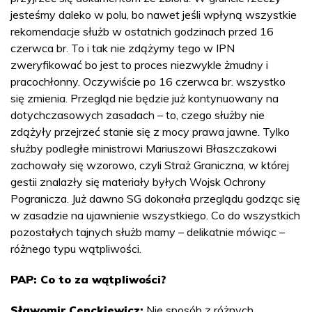
jesteśmy daleko w polu, bo nawet jeśli wpłyną wszystkie
rekomendacje służb w ostatnich godzinach przed 16
czerwca br. To i tak nie zdążymy tego w IPN
zweryfikować bo jest to proces niezwykle żmudny i
pracochłonny. Oczywiście po 16 czerwca br. wszystko
się zmienia. Przegląd nie będzie już kontynuowany na
dotychczasowych zasadach – to, czego służby nie
zdążyły przejrzeć stanie się z mocy prawa jawne. Tylko
służby podległe ministrowi Mariuszowi Błaszczakowi
zachowały się wzorowo, czyli Straż Graniczna, w której
gestii znalazły się materiały byłych Wojsk Ochrony
Pogranicza. Już dawno SG dokonała przeglądu godząc się
w zasadzie na ujawnienie wszystkiego. Co do wszystkich
pozostałych tajnych służb mamy – delikatnie mówiąc –
różnego typu wątpliwości.
PAP: Co to za wątpliwości?
Sławomir Cenckiewicz:
Nie sposób z różnych