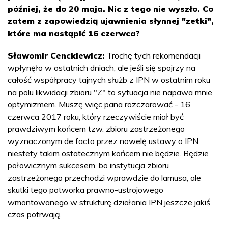
później, że do 20 maja. Nic z tego nie wyszło. Co
zatem z zapowiedzią ujawnienia słynnej "zetki",
które ma nastąpić 16 czerwca?
Sławomir Cenckiewicz:
Trochę tych rekomendacji
wpłynęło w ostatnich dniach, ale jeśli się spojrzy na
całość współpracy tajnych służb z IPN w ostatnim roku
na polu likwidacji zbioru "Z" to sytuacja nie napawa mnie
optymizmem. Muszę więc pana rozczarować - 16
czerwca 2017 roku, który rzeczywiście miał być
prawdziwym końcem tzw. zbioru zastrzeżonego
wyznaczonym de facto przez nowelę ustawy o IPN,
niestety takim ostatecznym końcem nie będzie. Będzie
połowicznym sukcesem, bo instytucja zbioru
zastrzeżonego przechodzi wprawdzie do lamusa, ale
skutki tego potworka prawno-ustrojowego
wmontowanego w strukturę działania IPN jeszcze jakiś
czas potrwają.