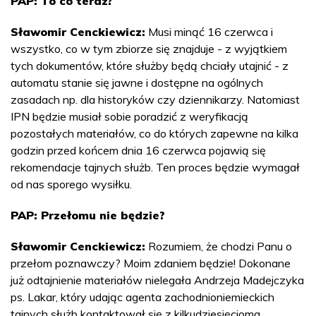
PAP: To co teraz?
Sławomir Cenckiewicz:
Musi minąć 16 czerwca i
wszystko, co w tym zbiorze się znajduje - z wyjątkiem
tych dokumentów, które służby będą chciały utajnić - z
automatu stanie się jawne i dostępne na ogólnych
zasadach np. dla historyków czy dziennikarzy. Natomiast
IPN będzie musiał sobie poradzić z weryfikacją
pozostałych materiałów, co do których zapewne na kilka
godzin przed końcem dnia 16 czerwca pojawią się
rekomendacje tajnych służb. Ten proces będzie wymagał
od nas sporego wysiłku.
PAP: Przełomu nie będzie?
Sławomir Cenckiewicz:
Rozumiem, że chodzi Panu o
przełom poznawczy? Moim zdaniem będzie! Dokonane
już odtajnienie materiałów nielegała Andrzeja Madejczyka
ps. Lakar, który udając agenta zachodnioniemieckich
tajnych służb kontaktował się z kilkudziesięcioma