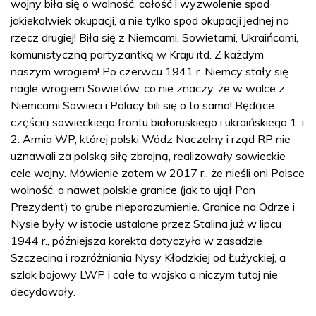
wojny biła się o wolność, całość i wyzwolenie spod
jakiekolwiek okupacji, a nie tylko spod okupacji jednej na
rzecz drugiej! Biła się z Niemcami, Sowietami, Ukraińcami,
komunistyczną partyzantką w Kraju itd. Z każdym
naszym wrogiem! Po czerwcu 1941 r. Niemcy stały się
nagle wrogiem Sowietów, co nie znaczy, że w walce z
Niemcami Sowieci i Polacy bili się o to samo! Będące
częścią sowieckiego frontu białoruskiego i ukraińskiego 1. i
2. Armia WP, której polski Wódz Naczelny i rząd RP nie
uznawali za polską siłę zbrojną, realizowały sowieckie
cele wojny. Mówienie zatem w 2017 r., że nieśli oni Polsce
wolność, a nawet polskie granice (jak to ujął Pan
Prezydent) to grube nieporozumienie. Granice na Odrze i
Nysie były w istocie ustalone przez Stalina już w lipcu
1944 r., późniejsza korekta dotyczyła w zasadzie
Szczecina i rozróżniania Nysy Kłodzkiej od Łużyckiej, a
szlak bojowy LWP i całe to wojsko o niczym tutaj nie
decydowały.