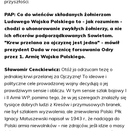
przyszłości.
PAP: Co do wieńców składanych żołnierzom
Ludowego Wojska Polskiego to - jak rozumiem -
chodzi o uhonorowanie zwykłych żołnierzy, a nie
ich oficerów podporządkowanych Sowietom.
"Krew przelana za ojczyznę jest jedna" - mówił
prezydent Duda w rocznicę forsowania Odry
przez 1. Armię Wojska Polskiego.
Sławomir Cenckiewicz:
Otóż ja odrzucam tezę o
jednakiej krwi przelanej za Ojczyznę! To ideowe i
polityczne cele prowadzonej wojny decydują o jej
prawdziwym sensie i obliczu. W tym sensie szlak bojowy I
i II Armii WP, pomimo tego, że w jej szeregach znalazły się
tysiące dobrych ludzi z Kresów i przymusowych branek,
nie był szlakiem wyzwolenia, ale zniewolenia Polski. Płk
Ignacy Matuszewski napisał w 1943 r., że nadciąga do
Polski armia niewolników – nie zdrajców, jeśli idzie o masy