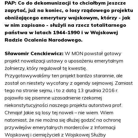
PAP: Co do dekomunizacji to chciałbym jeszcze
zapytać, już na koniec, o losy rządowego projektu
obniżającego emerytury wojskowym, którzy - jak
w nim zapisano - służyli na rzecz totalitarnego
państwa w latach 1944-1990 i w Wojskowej
Radzie Ocalenia Narodowego.
Sławomir Cenckiewicz:
W MON powstał gotowy
projekt nowelizacji ustawy o uposażeniu emerytalnym
żołnierzy, który regulował tę kwestię.
Przygotowywaliśmy ten projekt bardzo starannie, ale
został on niestety wycofany z agendy sejmowej. Zamiast
tego na stronie sejmu, i to z datą 13 grudnia 2016 r.
pojawiło się pisemne uzasadnienie rzekomej
niekonstytucyjności naszego projektu autorstwa prof.
Chmaja! Jakie są losy tej noweli – nie wiem. Wiem
natomiast, że nie można się dłużej godzić na ochronę
przywilejów emerytalnych morderców z Informacji
Wojskowej i ciemiężycieli z Wojskowej Służby