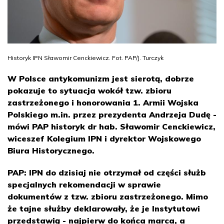
Historyk IPN Sławomir Cenckiewicz. Fot. PAP/J. Turczyk
W Polsce antykomunizm jest sierotą, dobrze
pokazuje to sytuacja wokół tzw. zbioru
zastrzeżonego i honorowania 1. Armii Wojska
Polskiego m.in. przez prezydenta Andrzeja Dudę -
mówi PAP historyk dr hab. Sławomir Cenckiewicz,
wiceszef Kolegium IPN i dyrektor Wojskowego
Biura Historycznego.
PAP: IPN do dzisiaj nie otrzymał od części służb
specjalnych rekomendacji w sprawie
dokumentów z tzw. zbioru zastrzeżonego. Mimo
że tajne służby deklarowały, że je Instytutowi
przedstawią - najpierw do końca marca, a