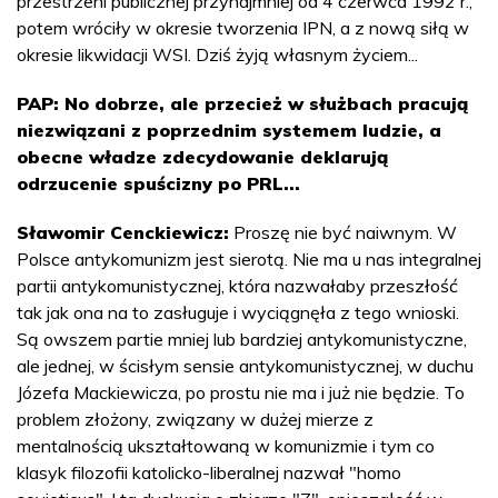
przestrzeni publicznej przynajmniej od 4 czerwca 1992 r.,
potem wróciły w okresie tworzenia IPN, a z nową siłą w
okresie likwidacji WSI. Dziś żyją własnym życiem...
PAP: No dobrze, ale przecież w służbach pracują
niezwiązani z poprzednim systemem ludzie, a
obecne władze zdecydowanie deklarują
odrzucenie spuścizny po PRL...
Sławomir Cenckiewicz:
Proszę nie być naiwnym. W
Polsce antykomunizm jest sierotą. Nie ma u nas integralnej
partii antykomunistycznej, która nazwałaby przeszłość
tak jak ona na to zasługuje i wyciągnęła z tego wnioski.
Są owszem partie mniej lub bardziej antykomunistyczne,
ale jednej, w ścisłym sensie antykomunistycznej, w duchu
Józefa Mackiewicza, po prostu nie ma i już nie będzie. To
problem złożony, związany w dużej mierze z
mentalnością ukształtowaną w komunizmie i tym co
klasyk filozofii katolicko-liberalnej nazwał "homo