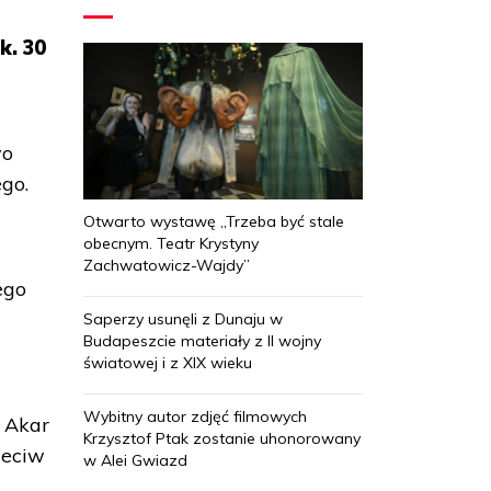
k. 30
wo
go.
Otwarto wystawę „Trzeba być stale
obecnym. Teatr Krystyny
Zachwatowicz-Wajdy”
ego
Saperzy usunęli z Dunaju w
Budapeszcie materiały z II wojny
światowej i z XIX wieku
Wybitny autor zdjęć filmowych
i Akar
Krzysztof Ptak zostanie uhonorowany
rzeciw
w Alei Gwiazd