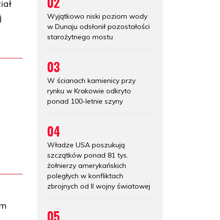
02
iał
Wyjątkowo niski poziom wody
j
w Dunaju odsłonił pozostałości
starożytnego mostu
03
W ścianach kamienicy przy
rynku w Krakowie odkryto
ponad 100-letnie szyny
04
Władze USA poszukują
szczątków ponad 81 tys.
żołnierzy amerykańskich
poległych w konfliktach
zbrojnych od II wojny światowej
em
05