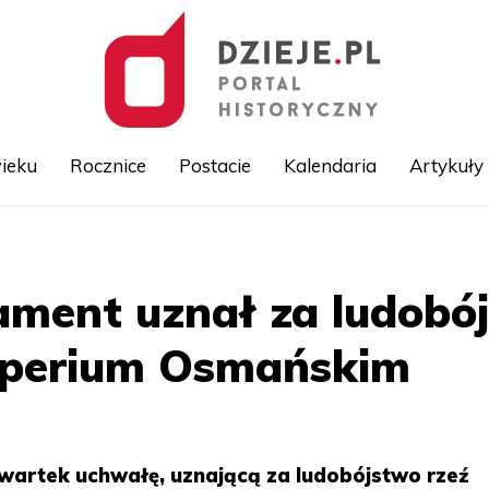
ieku
Rocznice
Postacie
Kalendaria
Artykuły
Przejdź
do
treści
lament uznał za ludobó
perium Osmańskim
zwartek uchwałę, uznającą za ludobójstwo rzeź