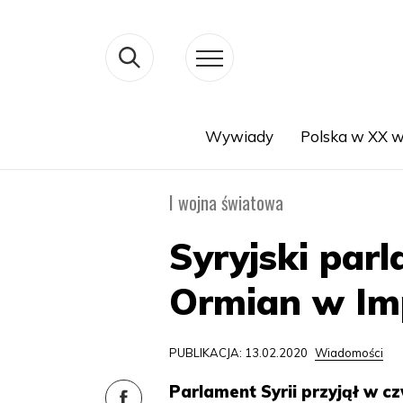
Wywiady
Polska w XX w
Search
I wojna światowa
Syryjski par
Ormian w Im
PUBLIKACJA: 13.02.2020
Wiadomości
Parlament Syrii przyjął w c