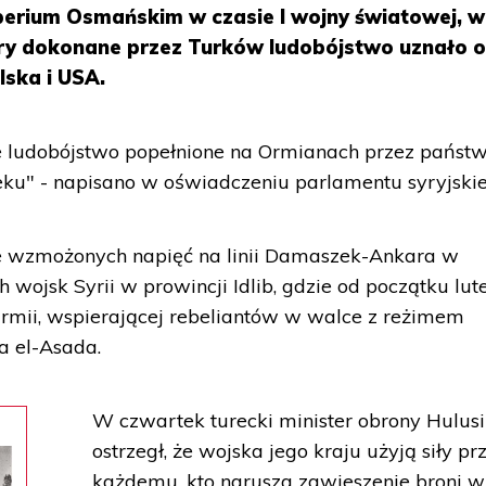
erium Osmańskim w czasie I wojny światowej, w
ory dokonane przez Turków ludobójstwo uznało o
lska i USA.
naje ludobójstwo popełnione na Ormianach przez państ
ku" - napisano w oświadczeniu parlamentu syryjskie
e wzmożonych napięć na linii Damaszek-Ankara w
wojsk Syrii w prowincji Idlib, gdzie od początku lut
 armii, wspierającej rebeliantów w walce z reżimem
a el-Asada.
W czwartek turecki minister obrony Hulus
ostrzegł, że wojska jego kraju użyją siły p
każdemu, kto narusza zawieszenie broni w