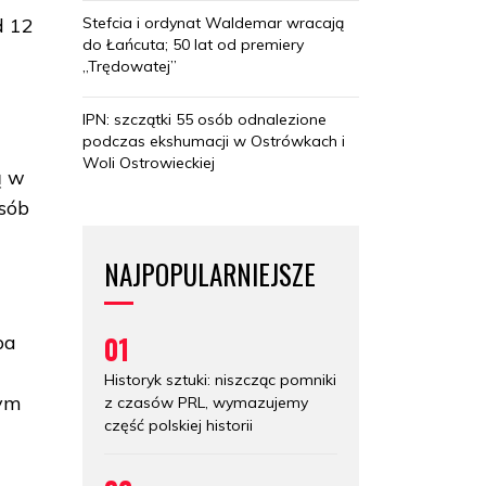
Stefcia i ordynat Waldemar wracają
d 12
do Łańcuta; 50 lat od premiery
„Trędowatej”
IPN: szczątki 55 osób odnalezione
podczas ekshumacji w Ostrówkach i
Woli Ostrowieckiej
ą w
osób
NAJPOPULARNIEJSZE
01
pa
u
Historyk sztuki: niszcząc pomniki
nym
z czasów PRL, wymazujemy
część polskiej historii