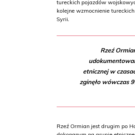
tureckich pojazdów wojskowych
kolejne wzmocnienie tureckic
Syrii.
Rzeź Ormian
udokumentowan
etnicznej w czasa
zginęło wówczas 97
Rzeź Ormian jest drugim po 
dokonanym na grupie etniczne