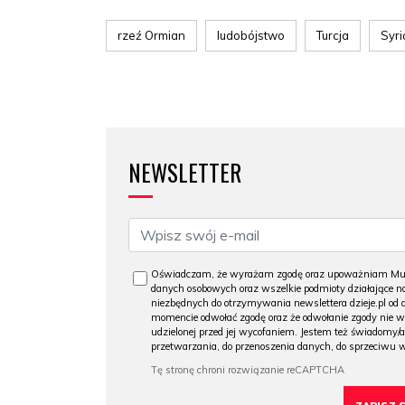
rzeź Ormian
ludobójstwo
Turcja
Syri
NEWSLETTER
Oświadczam, że wyrażam zgodę oraz upoważniam Muzeu
danych osobowych oraz wszelkie podmioty działające na
niezbędnych do otrzymywania newslettera dzieje.pl od
momencie odwołać zgodę oraz że odwołanie zgody nie 
udzielonej przed jej wycofaniem. Jestem też świadomy/a
przetwarzania, do przenoszenia danych, do sprzeciwu 