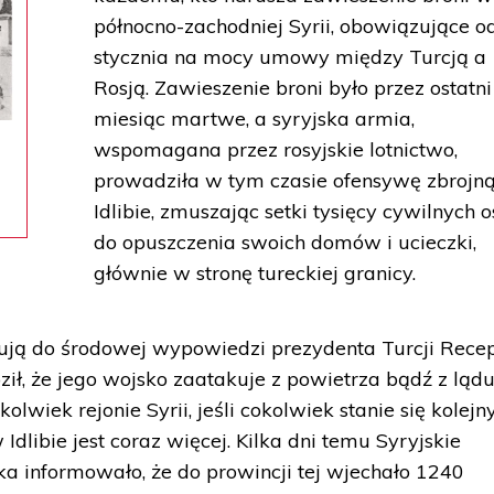
północno-zachodniej Syrii, obowiązujące o
stycznia na mocy umowy między Turcją a
Rosją. Zawieszenie broni było przez ostatni
miesiąc martwe, a syryjska armia,
wspomagana przez rosyjskie lotnictwo,
prowadziła w tym czasie ofensywę zbrojn
Idlibie, zmuszając setki tysięcy cywilnych 
do opuszczenia swoich domów i ucieczki,
głównie w stronę tureckiej granicy.
ują do środowej wypowiedzi prezydenta Turcji Rece
ił, że jego wojsko zaatakuje z powietrza bądź z ląd
olwiek rejonie Syrii, jeśli cokolwiek stanie się kolej
Idlibie jest coraz więcej. Kilka dni temu Syryjskie
 informowało, że do prowincji tej wjechało 1240