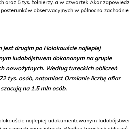
 oraz 5 tys. żołnierzy, a w czwartek Akar zapowiedz
h posterunków obserwacyjnych w północno-zachodnie
 jest drugim po Holokauście najlepiej
ym ludobójstwem dokonanym na grupie
ch nowożytnych. Według tureckich obliczeń
2 tys. osób, natomiast Ormianie liczbę ofiar
szacują na 1,5 mln osób.
Holokauście najlepiej udokumentowanym ludobójstw
j w czasach nowożytnych. Według tureckich obliczeń