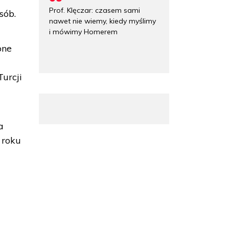
Prof. Klęczar: czasem sami
sób.
nawet nie wiemy, kiedy myślimy
i mówimy Homerem
one
Turcji
a
 roku