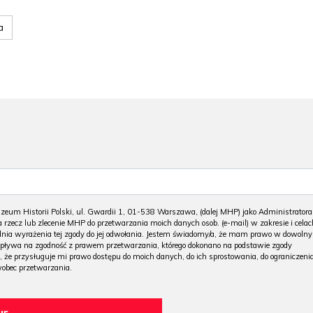
a
m Historii Polski, ul. Gwardii 1, 01-538 Warszawa, (dalej MHP) jako Administratora
 rzecz lub zlecenie MHP do przetwarzania moich danych osob. (e-mail) w zakresie i celac
 dnia wyrażenia tej zgody do jej odwołania. Jestem świadomy/a, że mam prawo w dowoln
wpływa na zgodność z prawem przetwarzania, którego dokonano na podstawie zgody
, że przysługuje mi prawo dostępu do moich danych, do ich sprostowania, do ograniczeni
wobec przetwarzania.