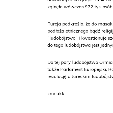
zginęło wówczas 972 tys. osób,
Turcja podkreśla, że do masakr
podłoża etnicznego bądź religi
"ludobójstwo" i kwestionuje sz
do tego ludobójstwa jest jedny
Do tej pory ludobójstwo Ormia
także Parlament Europejski, R
rezolucję o tureckim ludobójst
zm/ akl/