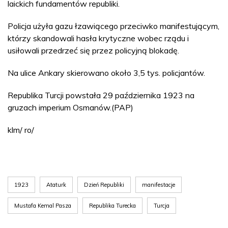
laickich fundamentów republiki.
Policja użyła gazu łzawiącego przeciwko manifestującym,
którzy skandowali hasła krytyczne wobec rządu i
usiłowali przedrzeć się przez policyjną blokadę.
Na ulice Ankary skierowano około 3,5 tys. policjantów.
Republika Turcji powstała 29 października 1923 na
gruzach imperium Osmanów.(PAP)
klm/ ro/
1923
Ataturk
Dzień Republiki
manifestacje
Mustafa Kemal Pasza
Republika Turecka
Turcja