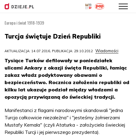
Europa i świat 1918-1939
Przejdź
do
Turcja świętuje Dzień Republiki
treści
Wiadomości
AKTUALIZACJA: 14.07.2016, PUBLIKACJA: 29.10.2012
Tysiące Turków defilowały w poniedziałek
ulicami Ankary z okazji święta Republiki, łamiąc
zakaz władz podyktowany obawami o
bezpieczeństwo. Rocznica założenia republiki od
kilku lat ukazuje podział między władzami a
opozycją przywiązaną do świeckiej tradycji.
Manifestanci z flagami narodowymi skandowali "jedna
Turcja całkowicie niezależna" i "jesteśmy żołnierzami
Mustafy Kemala" (czyli Ataturka - założyciela świeckiej
Republiki Turcji i jej pierwszego prezydenta).