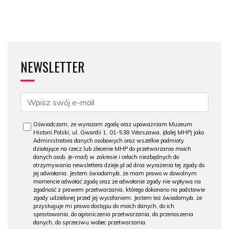
NEWSLETTER
Oświadczam, że wyrażam zgodę oraz upoważniam Muzeum
Historii Polski, ul. Gwardii 1, 01-538 Warszawa, (dalej MHP) jako
Administratora danych osobowych oraz wszelkie podmioty
działające na rzecz lub zlecenie MHP do przetwarzania moich
danych osob. (e-mail) w zakresie i celach niezbędnych do
otrzymywania newslettera dzieje.pl od dnia wyrażenia tej zgody do
jej odwołania. Jestem świadomy/a, że mam prawo w dowolnym
momencie odwołać zgodę oraz że odwołanie zgody nie wpływa na
zgodność z prawem przetwarzania, którego dokonano na podstawie
zgody udzielonej przed jej wycofaniem. Jestem też świadomy/a, że
przysługuje mi prawo dostępu do moich danych, do ich
sprostowania, do ograniczenia przetwarzania, do przenoszenia
danych, do sprzeciwu wobec przetwarzania.