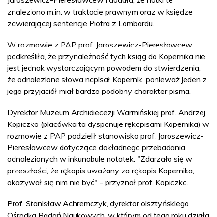
znaleziono m.in. w traktacie prawnym oraz w księdze
zawierającej sentencje Piotra z Lombardu.
W rozmowie z PAP prof. Jaroszewicz-Pieresławcew
podkreśliła, że przynależność tych ksiąg do Kopernika nie
jest jednak wystarczającym powodem do stwierdzenia,
że odnalezione słowa napisał Kopernik, ponieważ jeden z
jego przyjaciół miał bardzo podobny charakter pisma.
Dyrektor Muzeum Archidiecezji Warmińskiej prof. Andrzej
Kopiczko (placówka ta dysponuje rękopisami Kopernika) w
rozmowie z PAP podzielił stanowisko prof. Jaroszewicz-
Pieresławcew dotyczące dokładnego przebadania
odnalezionych w inkunabule notatek. "Zdarzało się w
przeszłości, że rękopis uważany za rękopis Kopernika,
okazywał się nim nie być" - przyznał prof. Kopiczko.
Prof. Stanisław Achremczyk, dyrektor olsztyńskiego
Ośrodka Badań Naukowych, w którym od tego roku działa