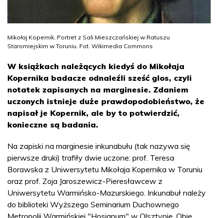
Mikołaj Kopernik. Portret z Sali Mieszczańskiej w Ratuszu
Staromiejskim w Toruniu. Fot. Wikimedia Commons
W książkach należących kiedyś do Mikołaja
Kopernika badacze odnaleźli sześć glos, czyli
notatek zapisanych na marginesie. Zdaniem
uczonych istnieje duże prawdopodobieństwo, że
napisał je Kopernik, ale by to potwierdzić,
konieczne są badania.
Na zapiski na marginesie inkunabułu (tak nazywa się
pierwsze druki) trafiły dwie uczone: prof. Teresa
Borawska z Uniwersytetu Mikołaja Kopernika w Toruniu
oraz prof. Zoja Jaroszewicz-Pieresławcew z
Uniwersytetu Warmińsko-Mazurskiego. Inkunabuł należy
do biblioteki Wyższego Seminarium Duchownego
Metropolii Warmińskiej "Hosianum" w Olsztynie. Obie