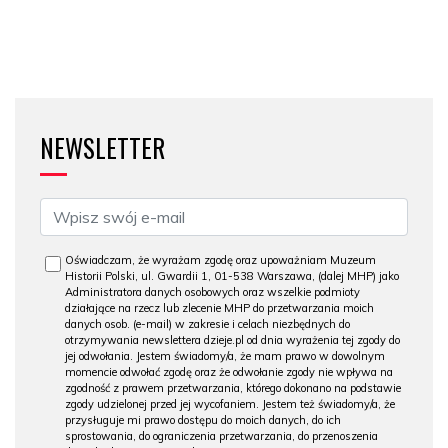
NEWSLETTER
Oświadczam, że wyrażam zgodę oraz upoważniam Muzeum
Historii Polski, ul. Gwardii 1, 01-538 Warszawa, (dalej MHP) jako
Administratora danych osobowych oraz wszelkie podmioty
działające na rzecz lub zlecenie MHP do przetwarzania moich
danych osob. (e-mail) w zakresie i celach niezbędnych do
otrzymywania newslettera dzieje.pl od dnia wyrażenia tej zgody do
jej odwołania. Jestem świadomy/a, że mam prawo w dowolnym
momencie odwołać zgodę oraz że odwołanie zgody nie wpływa na
zgodność z prawem przetwarzania, którego dokonano na podstawie
zgody udzielonej przed jej wycofaniem. Jestem też świadomy/a, że
przysługuje mi prawo dostępu do moich danych, do ich
sprostowania, do ograniczenia przetwarzania, do przenoszenia