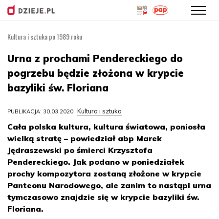
Kultura i sztuka po 1989 roku
Przejdź
do
Urna z prochami Pendereckiego do
treści
pogrzebu będzie złożona w krypcie
bazyliki św. Floriana
Kultura i sztuka
PUBLIKACJA: 30.03.2020
Cała polska kultura, kultura światowa, poniosła
wielką stratę – powiedział abp Marek
Jędraszewski po śmierci Krzysztofa
Pendereckiego. Jak podano w poniedziałek
prochy kompozytora zostaną złożone w krypcie
Panteonu Narodowego, ale zanim to nastąpi urna
tymczasowo znajdzie się w krypcie bazyliki św.
Floriana.