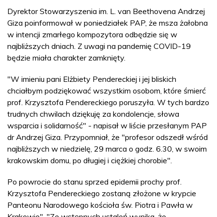
Dyrektor Stowarzyszenia im. L. van Beethovena Andrzej
Giza poinformował w poniedziałek PAP, że msza żałobna
w intencji zmarłego kompozytora odbędzie się w
najbliższych dniach. Z uwagi na pandemię COVID-19
będzie miała charakter zamknięty.
"W imieniu pani Elżbiety Pendereckiej i jej bliskich
chciałbym podziękować wszystkim osobom, które śmierć
prof. Krzysztofa Pendereckiego poruszyła. W tych bardzo
trudnych chwilach dziękuję za kondolencje, słowa
wsparcia i solidarność" - napisał w liście przesłanym PAP
dr Andrzej Giza. Przypomniał, że "profesor odszedł wśród
najbliższych w niedzielę, 29 marca o godz. 6.30, w swoim
krakowskim domu, po długiej i ciężkiej chorobie".
Po powrocie do stanu sprzed epidemii prochy prof.
Krzysztofa Pendereckiego zostaną złożone w krypcie
Panteonu Narodowego kościoła św. Piotra i Pawła w
Krakowie". "Ze wstępnych ustaleń wynika, że