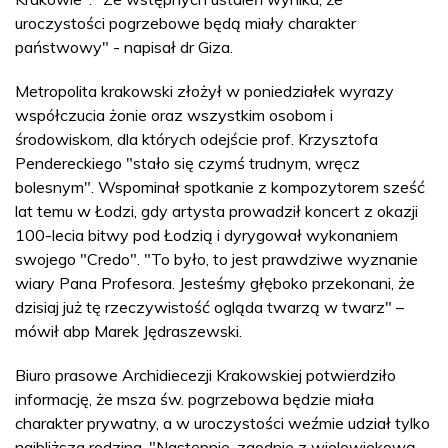
uroczystości pogrzebowe będą miały charakter
państwowy" - napisał dr Giza.
Metropolita krakowski złożył w poniedziałek wyrazy
współczucia żonie oraz wszystkim osobom i
środowiskom, dla których odejście prof. Krzysztofa
Pendereckiego "stało się czymś trudnym, wręcz
bolesnym". Wspominał spotkanie z kompozytorem sześć
lat temu w Łodzi, gdy artysta prowadził koncert z okazji
100-lecia bitwy pod Łodzią i dyrygował wykonaniem
swojego "Credo". "To było, to jest prawdziwe wyznanie
wiary Pana Profesora. Jesteśmy głęboko przekonani, że
dzisiaj już tę rzeczywistość ogląda twarzą w twarz" –
mówił abp Marek Jędraszewski.
Biuro prasowe Archidiecezji Krakowskiej potwierdziło
informację, że msza św. pogrzebowa będzie miała
charakter prywatny, a w uroczystości weźmie udział tylko
najbliższa rodzina. "Następnie, zgodnie z wielowiekową