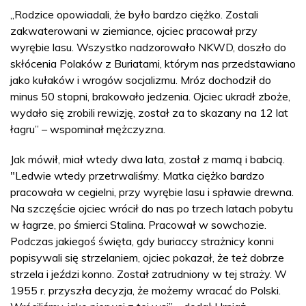
„Rodzice opowiadali, że było bardzo ciężko. Zostali
zakwaterowani w ziemiance, ojciec pracował przy
wyrębie lasu. Wszystko nadzorowało NKWD, doszło do
skłócenia Polaków z Buriatami, którym nas przedstawiano
jako kułaków i wrogów socjalizmu. Mróz dochodził do
minus 50 stopni, brakowało jedzenia. Ojciec ukradł zboże,
wydało się zrobili rewizję, został za to skazany na 12 lat
łagru” – wspominał mężczyzna.
Jak mówił, miał wtedy dwa lata, został z mamą i babcią.
"Ledwie wtedy przetrwaliśmy. Matka ciężko bardzo
pracowała w cegielni, przy wyrębie lasu i spławie drewna.
Na szczęście ojciec wrócił do nas po trzech latach pobytu
w łagrze, po śmierci Stalina. Pracował w sowchozie.
Podczas jakiegoś święta, gdy buriaccy strażnicy konni
popisywali się strzelaniem, ojciec pokazał, że też dobrze
strzela i jeździ konno. Został zatrudniony w tej straży. W
1955 r. przyszła decyzja, że możemy wracać do Polski.