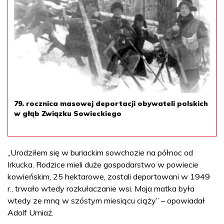
79. rocznica masowej deportacji obywateli polskich
w głąb Związku Sowieckiego
„Urodziłem się w buriackim sowchozie na północ od
Irkucka. Rodzice mieli duże gospodarstwo w powiecie
kowieńskim, 25 hektarowe, zostali deportowani w 1949
r., trwało wtedy rozkułaczanie wsi. Moja matka była
wtedy ze mną w szóstym miesiącu ciąży” – opowiadał
Adolf Urniaż.