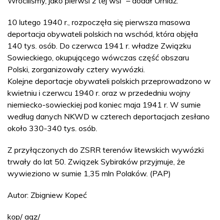
Wróciliśmy, jako pierwsi z tej wsi” – dodał Urniaż.
10 lutego 1940 r., rozpoczęła się pierwsza masowa
deportacja obywateli polskich na wschód, która objęła
140 tys. osób. Do czerwca 1941 r. władze Związku
Sowieckiego, okupującego wówczas część obszaru
Polski, zorganizowały cztery wywózki.
Kolejne deportacje obywateli polskich przeprowadzono w
kwietniu i czerwcu 1940 r. oraz w przededniu wojny
niemiecko-sowieckiej pod koniec maja 1941 r. W sumie
według danych NKWD w czterech deportacjach zesłano
około 330-340 tys. osób.
Z przyłączonych do ZSRR terenów litewskich wywózki
trwały do lat 50. Związek Sybiraków przyjmuje, że
wywieziono w sumie 1,35 mln Polaków. (PAP)
Autor: Zbigniew Kopeć
kop/ agz/