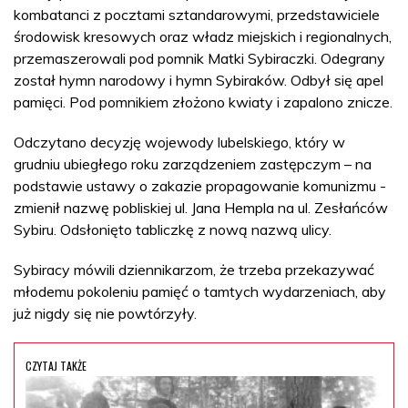
kombatanci z pocztami sztandarowymi, przedstawiciele
środowisk kresowych oraz władz miejskich i regionalnych,
przemaszerowali pod pomnik Matki Sybiraczki. Odegrany
został hymn narodowy i hymn Sybiraków. Odbył się apel
pamięci. Pod pomnikiem złożono kwiaty i zapalono znicze.
Odczytano decyzję wojewody lubelskiego, który w
grudniu ubiegłego roku zarządzeniem zastępczym – na
podstawie ustawy o zakazie propagowanie komunizmu -
zmienił nazwę pobliskiej ul. Jana Hempla na ul. Zesłańców
Sybiru. Odsłonięto tabliczkę z nową nazwą ulicy.
Sybiracy mówili dziennikarzom, że trzeba przekazywać
młodemu pokoleniu pamięć o tamtych wydarzeniach, aby
już nigdy się nie powtórzyły.
CZYTAJ TAKŻE