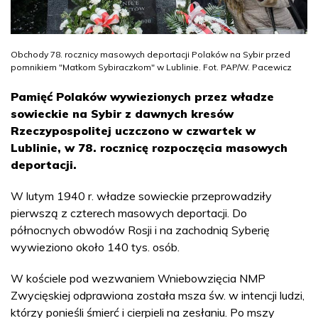
Obchody 78. rocznicy masowych deportacji Polaków na Sybir przed
pomnikiem "Matkom Sybiraczkom" w Lublinie. Fot. PAP/W. Pacewicz
Pamięć Polaków wywiezionych przez władze
sowieckie na Sybir z dawnych kresów
Rzeczypospolitej uczczono w czwartek w
Lublinie, w 78. rocznicę rozpoczęcia masowych
deportacji.
W lutym 1940 r. władze sowieckie przeprowadziły
pierwszą z czterech masowych deportacji. Do
północnych obwodów Rosji i na zachodnią Syberię
wywieziono około 140 tys. osób.
W kościele pod wezwaniem Wniebowzięcia NMP
Zwycięskiej odprawiona została msza św. w intencji ludzi,
którzy ponieśli śmierć i cierpieli na zesłaniu. Po mszy