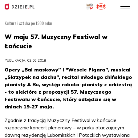
Kultura i sztuka po 1989 roku
Przejdź
do
W maju 57. Muzyczny Festiwal w
treści
Łańcucie
PUBLIKACJA: 02.03.2018
Opery „Bal maskowy” i "Wesele Figara”, musical
„Skrzypek na dachu”, recital młodego chińskiego
pianisty A Bu, występ robota-pianisty z orkiestrą
- to niektóre z propozycji 57. Muzycznego
Festiwalu w Łańcucie, który odbędzie się w
dniach 19-27 maja.
Zgodnie z tradycją Muzyczny Festiwal w Łańcucie
rozpocznie koncert plenerowy – w parku otaczającym
dawną rezydencję Lubomirskich i Potockich wystawiona