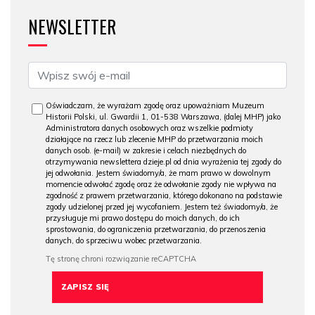
NEWSLETTER
Oświadczam, że wyrażam zgodę oraz upoważniam Muzeum
Historii Polski, ul. Gwardii 1, 01-538 Warszawa, (dalej MHP) jako
Administratora danych osobowych oraz wszelkie podmioty
działające na rzecz lub zlecenie MHP do przetwarzania moich
danych osob. (e-mail) w zakresie i celach niezbędnych do
otrzymywania newslettera dzieje.pl od dnia wyrażenia tej zgody do
jej odwołania. Jestem świadomy/a, że mam prawo w dowolnym
momencie odwołać zgodę oraz że odwołanie zgody nie wpływa na
zgodność z prawem przetwarzania, którego dokonano na podstawie
zgody udzielonej przed jej wycofaniem. Jestem też świadomy/a, że
przysługuje mi prawo dostępu do moich danych, do ich
sprostowania, do ograniczenia przetwarzania, do przenoszenia
danych, do sprzeciwu wobec przetwarzania.