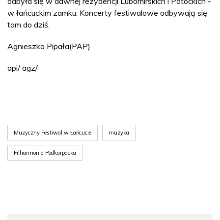
odbyła się w dawnej rezydencji Lubomirskich i Potockich -
w łańcuckim zamku. Koncerty festiwalowe odbywają się
tam do dziś.
Agnieszka Pipała(PAP)
api/ agz/
Muzyczny Festiwal w Łańcucie
muzyka
Filharmonia Podkarpacka