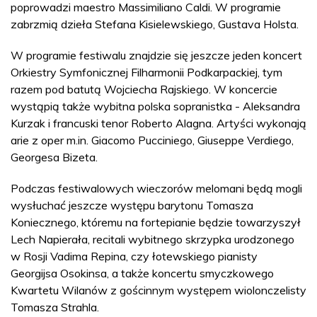
poprowadzi maestro Massimiliano Caldi. W programie
zabrzmią dzieła Stefana Kisielewskiego, Gustava Holsta.
W programie festiwalu znajdzie się jeszcze jeden koncert
Orkiestry Symfonicznej Filharmonii Podkarpackiej, tym
razem pod batutą Wojciecha Rajskiego. W koncercie
wystąpią także wybitna polska sopranistka - Aleksandra
Kurzak i francuski tenor Roberto Alagna. Artyści wykonają
arie z oper m.in. Giacomo Pucciniego, Giuseppe Verdiego,
Georgesa Bizeta.
Podczas festiwalowych wieczorów melomani będą mogli
wysłuchać jeszcze występu barytonu Tomasza
Koniecznego, któremu na fortepianie będzie towarzyszył
Lech Napierała, recitali wybitnego skrzypka urodzonego
w Rosji Vadima Repina, czy łotewskiego pianisty
Georgijsa Osokinsa, a także koncertu smyczkowego
Kwartetu Wilanów z gościnnym występem wiolonczelisty
Tomasza Strahla.